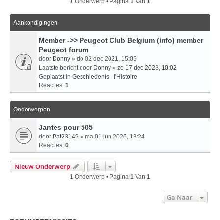
1 Onderwerp • Pagina
1
Van
1
Aankondigingen
Member ->> Peugeot Club Belgium (info) member
Peugeot forum
door
Donny
» do 02 dec 2021, 15:05
Laatste bericht door
Donny
»
zo 17 dec 2023, 10:02
Geplaatst in
Geschiedenis - l'Histoire
Reacties:
1
Onderwerpen
Jantes pour 505
door
Pat23149
» ma 01 jun 2026, 13:24
Reacties:
0
Nieuw Onderwerp
1 Onderwerp • Pagina
1
Van
1
Ga Naar