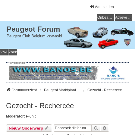
Aanmelden
Onbeantwoorde onderwerpen
Actieve onderwerpen
Peugeot Forum
Peugeot Club Belgium vzw-asbl
V&A
Zoek
ADVERTENTIE
Forumoverzicht
Peugeot Marktplaats - Peugeot Marché
Gezocht - Rechercée
Gezocht - Rechercée
Moderator:
P-unit
Zoek
Uitgebreid Zo
Nieuw Onderwerp