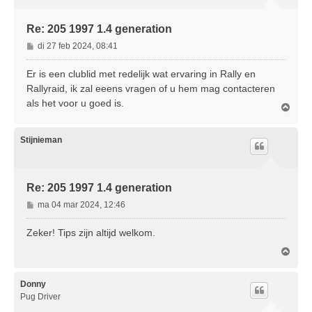
g
Re: 205 1997 1.4 generation
B
di 27 feb 2024, 08:41
e
r
Er is een clublid met redelijk wat ervaring in Rally en
i
Rallyraid, ik zal eeens vragen of u hem mag contacteren
c
als het voor u goed is.
O
h
m
t
h
o
Stijnieman
o
g
Re: 205 1997 1.4 generation
B
ma 04 mar 2024, 12:46
e
r
Zeker! Tips zijn altijd welkom.
i
O
c
m
h
h
t
o
Donny
o
Pug Driver
g