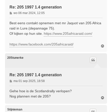
Re: 205 1997 1.4 generation
B
wo 06 mar 2024, 12:05
e
r
Best eens contakt opnemen met mr Jaquot van 205 Africa
i
raid in Lure.(depannage 75).
c
Of kijken op hun site.
https://www.205africaraid.com/
h
t
https://www.facebook.com/205africaraid/
O
m
h
o
205tunerke
o
g
Re: 205 1997 1.4 generation
B
ma 01 sep 2025, 18:58
e
r
Gehe hoe is de Scotlandrally verlopen?
i
Nog plannen met de 205?
O
c
m
h
h
t
o
Stijnieman