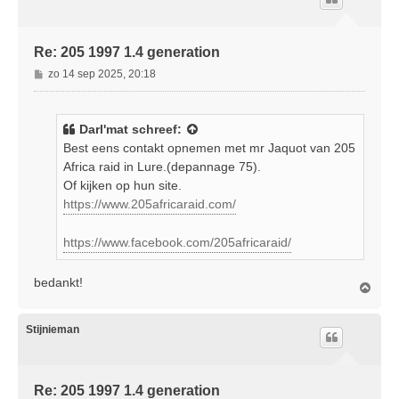
o
g
Re: 205 1997 1.4 generation
B
zo 14 sep 2025, 20:18
e
r
i
Darl'mat
schreef:
c
Best eens contakt opnemen met mr Jaquot van 205
h
Africa raid in Lure.(depannage 75).
t
Of kijken op hun site.
https://www.205africaraid.com/
https://www.facebook.com/205africaraid/
bedankt!
O
m
h
o
Stijnieman
o
g
Re: 205 1997 1.4 generation