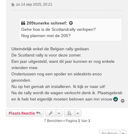
B
zo 14 sep 2025, 20:21
e
r
i
205tunerke
schreef:
c
Gehe hoe is de Scotlandrally verlopen?
h
Nog plannen met de 205?
t
Uiteindelijk enkel de Belgian rally gedaan.
De Scotland rally is voor deze zomer.
Een jaar uitgesteld, want dit jaar kunnen er nog enkele
vrienden mee.
Ondertussen nog een spoiler en sideskirts enzo
gevonden.
Nu op het gemak ah installeren. Ik kijk er naar uit!
Na de rally wordt de wagen verkocht denk ik. Plaatsgebrek
en ik heb het eigenlijk moeten beloven aan mn vrouw
O
m
h
Plaats Reactie
o
o
7 Berichten • Pagina
1
Van
1
g
Ga Naar