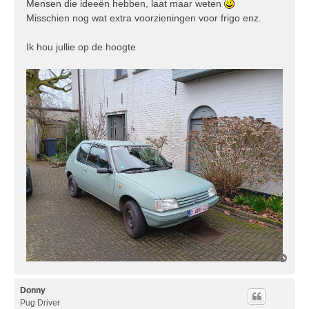
Mensen die ideeën hebben, laat maar weten
Misschien nog wat extra voorzieningen voor frigo enz.
Ik hou jullie op de hoogte
O
m
h
o
Donny
o
Pug Driver