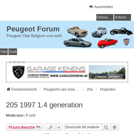
Aanmelden
Onbeantwoorde onderwerpen
Actieve onderwerpen
Peugeot Forum
Peugeot Club Belgium vzw-asbl
V&A
Zoek
ADVERTENTIE
Forumoverzicht
Peugeot's van vroeger (> 15 jaar) - Peugeot du passé (> 15 ans)
20x
Projecten
205 1997 1.4 generation
Moderator:
P-unit
Zoek
Uitgebre
Plaats Reactie