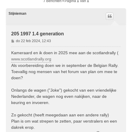
7 Berichten • Pagina
1
Van
1
Stijnieman
205 1997 1.4 generation
B
do 22 feb 2024, 12:43
e
r
Kameraard en ik doen in 2025 mee aan de scotlandrally (
i
www.scotlandrally.org
c
Als voorbereiding doen we in september de Belgian Rally.
h
Toevallig nog mensen van het forum van plan om mee te
t
doen?
Onlangs de wagen ("Joke") gekocht van een vriendelijke
Nederlander, de wagen nog even nakijken, naar de
keuring en invoeren.
Zo gekocht (heeft meegedaan aan een andere rally)
Plan is om wat strepen te zetten, paar verstralers en een
dakrek erop.