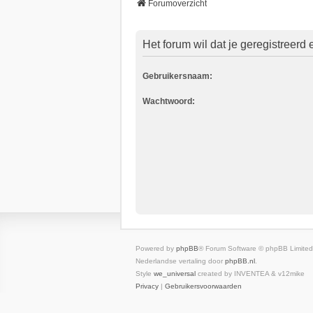
Forumoverzicht
Het forum wil dat je geregistreerd
Gebruikersnaam:
Wachtwoord:
Powered by
phpBB
® Forum Software © phpBB Limited
Nederlandse vertaling door
phpBB.nl
.
Style
we_universal
created by INVENTEA & v12mike
Privacy
|
Gebruikersvoorwaarden