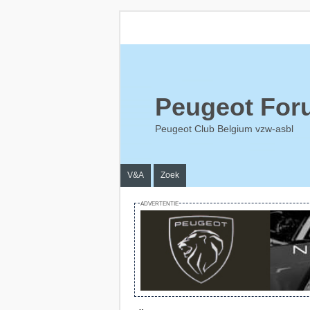
Peugeot For
Peugeot Club Belgium vzw-asbl
V&A
Zoek
ADVERTENTIE