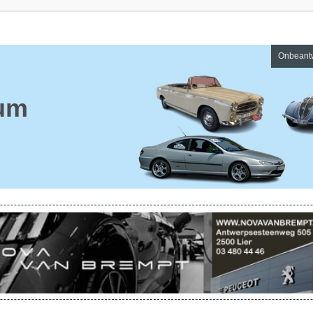
Onbeant
um