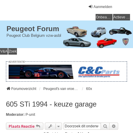
Aanmelden
Onbeantwoorde onderwerpen
Actieve onderwerpen
Peugeot Forum
Peugeot Club Belgium vzw-asbl
V&A
Zoek
ADVERTENTIE
Forumoverzicht
Peugeot's van vroeger (> 15 jaar) - Peugeot du passé (> 15 ans)
60x
605 STi 1994 - keuze garage
Moderator:
P-unit
Zoek
Uitgebre
Plaats Reactie