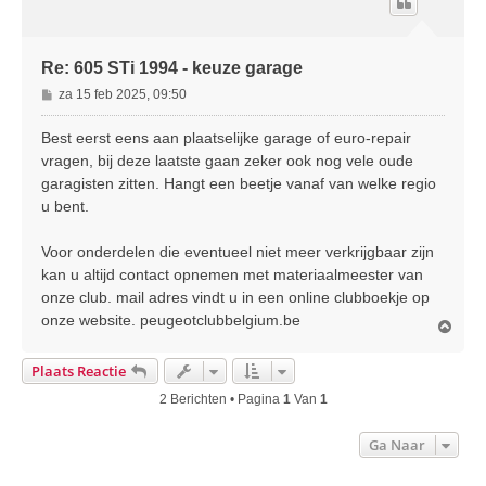
o
g
Re: 605 STi 1994 - keuze garage
B
za 15 feb 2025, 09:50
e
r
Best eerst eens aan plaatselijke garage of euro-repair
i
vragen, bij deze laatste gaan zeker ook nog vele oude
c
garagisten zitten. Hangt een beetje vanaf van welke regio
h
u bent.
t
Voor onderdelen die eventueel niet meer verkrijgbaar zijn
kan u altijd contact opnemen met materiaalmeester van
onze club. mail adres vindt u in een online clubboekje op
onze website. peugeotclubbelgium.be
O
m
h
Plaats Reactie
o
o
2 Berichten • Pagina
1
Van
1
g
Ga Naar