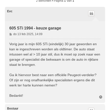
2 Berichten • Pagina
1
Van
1
Evc
605 STi 1994 - keuze garage
B
do 13 feb 2025, 14:09
e
r
Vorig jaar is mijn 605 STi (eindelijk) 30 jaar geworden en
i
kan ie ingeschreven worden als oldtimer. De auto staat
c
intussen wel al > 10 jaar stil, dus ik moet op zoek naar een
h
garage of specialist die bekwaam is om de auto in rijklare
t
staat te brengen.
Ga ik hiervoor best naar een officiële Peugeot-verdeler?
Of zijn er nog onafhankelijke specialisten ergens die dit
werk ter harte kunnen nemen?
Bedankt!
O
m
h
o
Bestuur