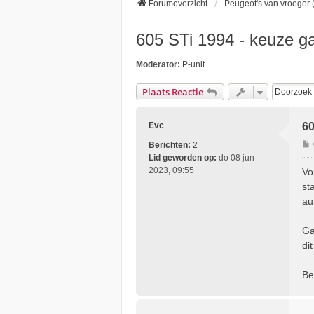
Forumoverzicht
Peugeot's van vroeger (
605 STi 1994 - keuze g
Moderator:
P-unit
Plaats Reactie
Evc
60
Berichten:
2
Lid geworden op:
do 08 jun
r
2023, 09:55
Vo
i
st
au
t
Ga
di
Be