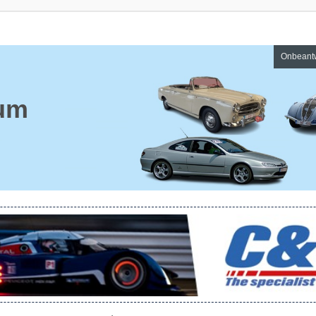
Onbeant
um