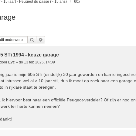
> 15 jaar) - Peugeot du passé (> 15 ans)
60x
arage
Zoek
Uitgebreid Zoeken
5 STi 1994 - keuze garage
B
door
Evc
»
do 13 feb 2025, 14:09
e
rig jaar is mijn 605 STi (eindelijk) 30 jaar geworden en kan ie ingeschr
aat intussen wel al > 10 jaar stil, dus ik moet op zoek naar een garage 
c
to in rijklare staat te brengen.
h
 ik hiervoor best naar een officiële Peugeot-verdeler? Of zijn er nog on
t werk ter harte kunnen nemen?
dankt!