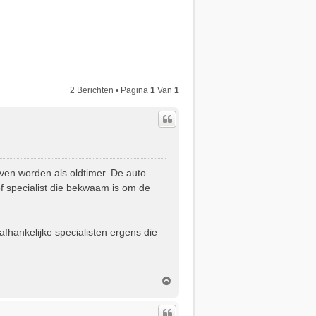
2 Berichten • Pagina
1
Van
1
even worden als oldtimer. De auto
of specialist die bekwaam is om de
afhankelijke specialisten ergens die
O
m
h
o