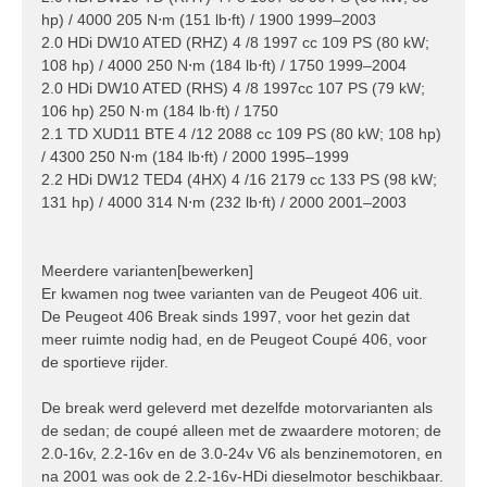
hp) / 4000 205 N⋅m (151 lb⋅ft) / 1900 1999–2003
2.0 HDi DW10 ATED (RHZ) 4 /8 1997 cc 109 PS (80 kW;
108 hp) / 4000 250 N⋅m (184 lb⋅ft) / 1750 1999–2004
2.0 HDi DW10 ATED (RHS) 4 /8 1997cc 107 PS (79 kW;
106 hp) 250 N·m (184 lb·ft) / 1750
2.1 TD XUD11 BTE 4 /12 2088 cc 109 PS (80 kW; 108 hp)
/ 4300 250 N⋅m (184 lb⋅ft) / 2000 1995–1999
2.2 HDi DW12 TED4 (4HX) 4 /16 2179 cc 133 PS (98 kW;
131 hp) / 4000 314 N⋅m (232 lb⋅ft) / 2000 2001–2003
Meerdere varianten[bewerken]
Er kwamen nog twee varianten van de Peugeot 406 uit.
De Peugeot 406 Break sinds 1997, voor het gezin dat
meer ruimte nodig had, en de Peugeot Coupé 406, voor
de sportieve rijder.
De break werd geleverd met dezelfde motorvarianten als
de sedan; de coupé alleen met de zwaardere motoren; de
2.0-16v, 2.2-16v en de 3.0-24v V6 als benzinemotoren, en
na 2001 was ook de 2.2-16v-HDi dieselmotor beschikbaar.