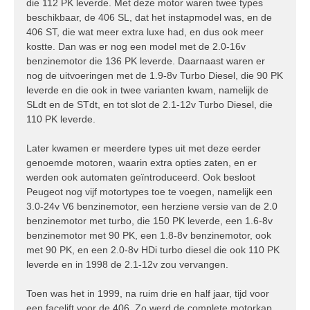
die 112 PK leverde. Met deze motor waren twee types
beschikbaar, de 406 SL, dat het instapmodel was, en de
406 ST, die wat meer extra luxe had, en dus ook meer
kostte. Dan was er nog een model met de 2.0-16v
benzinemotor die 136 PK leverde. Daarnaast waren er
nog de uitvoeringen met de 1.9-8v Turbo Diesel, die 90 PK
leverde en die ook in twee varianten kwam, namelijk de
SLdt en de STdt, en tot slot de 2.1-12v Turbo Diesel, die
110 PK leverde.
Later kwamen er meerdere types uit met deze eerder
genoemde motoren, waarin extra opties zaten, en er
werden ook automaten geïntroduceerd. Ook besloot
Peugeot nog vijf motortypes toe te voegen, namelijk een
3.0-24v V6 benzinemotor, een herziene versie van de 2.0
benzinemotor met turbo, die 150 PK leverde, een 1.6-8v
benzinemotor met 90 PK, een 1.8-8v benzinemotor, ook
met 90 PK, en een 2.0-8v HDi turbo diesel die ook 110 PK
leverde en in 1998 de 2.1-12v zou vervangen.
Toen was het in 1999, na ruim drie en half jaar, tijd voor
een facelift voor de 406. Zo werd de complete motorkap