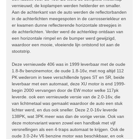
vernieuwd; de koplampen werden helderder en smaller.
Aan de achterkant van de auto werden de reflectorbanden
in de achterlichten meegespoten in de carrosseriekleur en
er kwamen dunne reflecterende horizontale streepjes in
de achterlichten. Verder werd de achterklep ontdaan van
een horizontale rimpel en de bumper werd gewijzigd,
waardoor een mooie, vloeiende lijn ontstond tot aan de
stootstrip.
Deze vernieuwde 406 was in 1999 leverbaar met de oude
1.8-8v benzinemotor, de oude 1.8-16v, met nog altijd 112
PK wederom in twee verschillende types ST en SR, beide
leverbaar met een automaat, deze XU motor is end 1999-
begin 2000 vervangen door de EW motor welke 117pk
leverde. ook een vernieuwde versie van de 2.0-16v, die
van lichtmetaal was gemaakt waardoor de auto een stuk
lichter werd, en dus ook sneller. Deze 2.0-16v leverde
138PK, wat 3PK meer was dan de vorige versie. Ook van
deze motorvariant waren zowel een handbak met vijf
versnellingen als een 4-traps automaat te krijgen. Ook de
oude 3.0-24v V6 benzine motor was beschikbaar, en ook