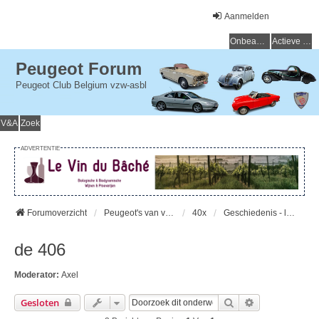
Aanmelden
Onbeantwoorde onderwerpen
Actieve onderwerpen
Peugeot Forum
Peugeot Club Belgium vzw-asbl
V&A
Zoek
ADVERTENTIE
Forumoverzicht
Peugeot's van vroeger (> 15 jaar) - Peugeot du passé (> 15 ans)
40x
Geschiedenis - l'Histoire
de 406
Moderator:
Axel
Zoek
Uitgebreid Zo
Gesloten