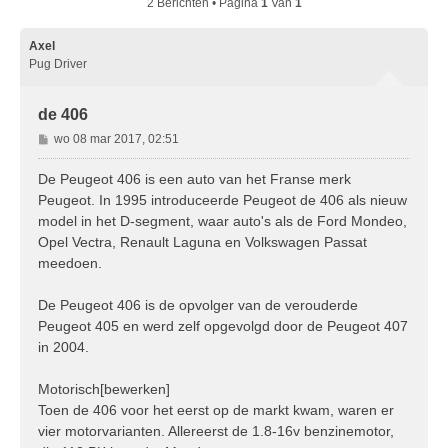
2 Berichten • Pagina
1
Van
1
Axel
Pug Driver
de 406
B
wo 08 mar 2017, 02:51
e
r
De Peugeot 406 is een auto van het Franse merk
i
Peugeot. In 1995 introduceerde Peugeot de 406 als nieuw
c
model in het D-segment, waar auto's als de Ford Mondeo,
h
Opel Vectra, Renault Laguna en Volkswagen Passat
t
meedoen.
De Peugeot 406 is de opvolger van de verouderde
Peugeot 405 en werd zelf opgevolgd door de Peugeot 407
in 2004.
Motorisch[bewerken]
Toen de 406 voor het eerst op de markt kwam, waren er
vier motorvarianten. Allereerst de 1.8-16v benzinemotor,