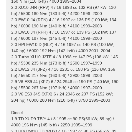
160 N⋅m (118 lb⋅ft) / 4000 1999–2004
2.0 XU10 J4R (RFV) 4 / 16 1998 cc 132 PS (97 kW; 130
hp) / 5500 180 N⋅m (133 lb⋅ft) / 4200 1996–2000
2.0 EW10 J4 (RFN) 4 / 16 1997 cc 136 PS (100 kW; 134
hp) / 6000 190 N⋅m (140 lb⋅ft) / 4100 1999–2003
2.0 EW10 J4 (RFR) 4 / 16 1997 cc 139 PS (102 kW; 137
hp) / 6000 197 N⋅m (145 lb⋅ft) / 4100 1999–2000
2.0 HPI EW10 D (RLZ) 4 / 16 1997 cc 140 PS (100 kW;
140 hp) / 6000 192 N⋅m (142 lb⋅ft) / 4000 2001–2004
2.0 Turbo XU10 J2TE 4 / 8 1998 cc 147 PS (108 kW; 145
hp) / 5300 235 N⋅m (173 lb⋅ft) / 2500 1997–1999
2.2 EW12 J4 (3FZ) 4 / 16 2231 cc 158 PS (116 kW; 156
hp) / 5650 217 N⋅m (160 lb⋅ft) / 3900 1999–2003
2.9 V6 ES9 J4 (XFZ) 6 / 24 2946 cc 190 PS (140 kW; 190
hp) / 5500 267 N⋅m (197 lb⋅ft) / 4000 1997–2000
2.9 V6 ES9 J4S (XFX) 6 / 24 2946 cc 207 PS (152 kW;
204 hp) / 6000 280 N⋅m (210 lb⋅ft) / 3750 1999–2003
Diesel
1.9 TD XUD9 TE/Y 4 / 8 1905 cc 90 PS(66 kW; 89 hp) /
4000 196 N⋅m (145 lb⋅ft) / 2250 1995–1999
2.0 HDi DW10 TD (RHY) 4 / 8 1997 cc 90 PS (66 kW; 89