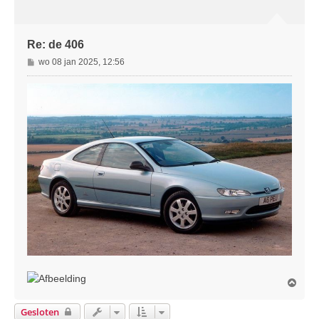
o
g
Re: de 406
B
wo 08 jan 2025, 12:56
e
r
i
c
h
t
O
m
h
Gesloten
o