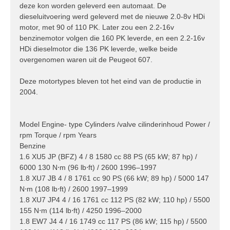
deze kon worden geleverd een automaat. De
dieseluitvoering werd geleverd met de nieuwe 2.0-8v HDi
motor, met 90 of 110 PK. Later zou een 2.2-16v
benzinemotor volgen die 160 PK leverde, en een 2.2-16v
HDi dieselmotor die 136 PK leverde, welke beide
overgenomen waren uit de Peugeot 607.
Deze motortypes bleven tot het eind van de productie in
2004.
Model Engine- type Cylinders /valve cilinderinhoud Power /
rpm Torque / rpm Years
Benzine
1.6 XU5 JP (BFZ) 4 / 8 1580 cc 88 PS (65 kW; 87 hp) /
6000 130 N⋅m (96 lb⋅ft) / 2600 1996–1997
1.8 XU7 JB 4 / 8 1761 cc 90 PS (66 kW; 89 hp) / 5000 147
N⋅m (108 lb⋅ft) / 2600 1997–1999
1.8 XU7 JP4 4 / 16 1761 cc 112 PS (82 kW; 110 hp) / 5500
155 N⋅m (114 lb⋅ft) / 4250 1996–2000
1.8 EW7 J4 4 / 16 1749 cc 117 PS (86 kW; 115 hp) / 5500