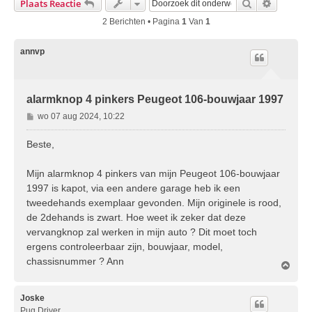
Zoek
Uitgebre
Plaats Reactie
2 Berichten • Pagina
1
Van
1
annvp
alarmknop 4 pinkers Peugeot 106-bouwjaar 1997
B
wo 07 aug 2024, 10:22
e
r
Beste,
i
c
Mijn alarmknop 4 pinkers van mijn Peugeot 106-bouwjaar
h
1997 is kapot, via een andere garage heb ik een
t
tweedehands exemplaar gevonden. Mijn originele is rood,
de 2dehands is zwart. Hoe weet ik zeker dat deze
vervangknop zal werken in mijn auto ? Dit moet toch
ergens controleerbaar zijn, bouwjaar, model,
chassisnummer ? Ann
O
m
h
o
Joske
o
Pug Driver