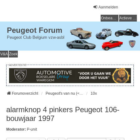
Aanmelden
Onbeantwoorde onderwerpen
Actieve onderwerpen
Peugeot Forum
Peugeot Club Belgium vzw-asbl
V&A
Zoek
ADVERTENTIE
Forumoverzicht
Peugeot's van nu (< 15 jaar) - Peugeot d'aujourd'hui (< 15 ans)
10x
alarmknop 4 pinkers Peugeot 106-
bouwjaar 1997
Moderator:
P-unit