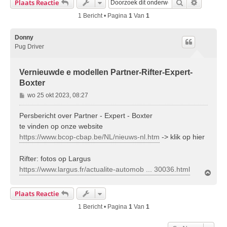
Zoek
Uitgebre
Plaats Reactie
1 Bericht • Pagina
1
Van
1
Donny
Pug Driver
Vernieuwde e modellen Partner-Rifter-Expert-
Boxter
B
wo 25 okt 2023, 08:27
e
r
Persbericht over Partner - Expert - Boxter
i
te vinden op onze website
c
https://www.bcop-cbap.be/NL/nieuws-nl.htm
-> klik op hier
h
t
Rifter: fotos op Largus
https://www.largus.fr/actualite-automob ... 30036.html
O
m
h
Plaats Reactie
o
o
1 Bericht • Pagina
1
Van
1
g