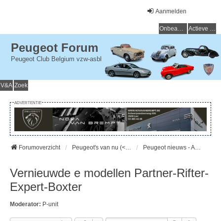
Aanmelden
Onbeantwoorde onderwerpen
Actieve onderwerpen
Peugeot Forum
Peugeot Club Belgium vzw-asbl
V&A
Zoek
ADVERTENTIE
Forumoverzicht
Peugeot's van nu (< 15 jaar) - Peugeot d'aujourd'hui (< 15 ans)
Peugeot nieuws - Actualités Peugeot
Vernieuwde e modellen Partner-Rifter-
Expert-Boxter
Moderator:
P-unit