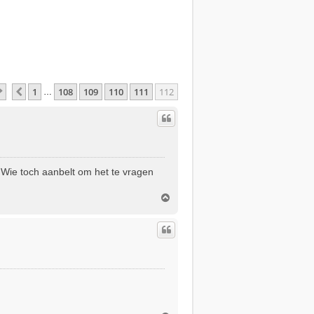
Pagina
112
Van
112
1
108
109
110
111
112
Vorige
…
. Wie toch aanbelt om het te vragen
O
m
h
o
o
g