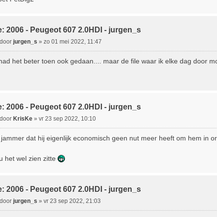
h
: 2006 - Peugeot 607 2.0HDI - jurgen_s
B
door
jurgen_s
»
zo 01 mei 2022, 11:47
e
 had het beter toen ook gedaan.... maar de file waar ik elke dag door mo
c
h
: 2006 - Peugeot 607 2.0HDI - jurgen_s
B
door
KrisKe
»
vr 23 sep 2022, 10:10
e
 jammer dat hij eigenlijk economisch geen nut meer heeft om hem in or
c
u het wel zien zitte
h
: 2006 - Peugeot 607 2.0HDI - jurgen_s
B
door
jurgen_s
»
vr 23 sep 2022, 21:03
e