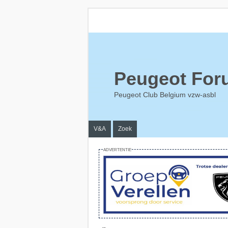
Peugeot For
Peugeot Club Belgium vzw-asbl
V&A
Zoek
ADVERTENTIE