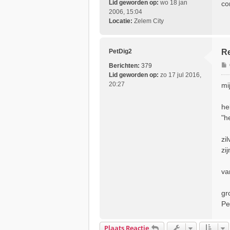
r
Lid geworden op:
wo 18 jan
co
i
2006, 15:04
Locatie:
Zelem City
t
PetDig2
Re
Berichten:
379
Lid geworden op:
zo 17 jul 2016,
r
20:27
mi
i
he
"h
t
zi
zi
va
gr
Pe
Plaats Reactie