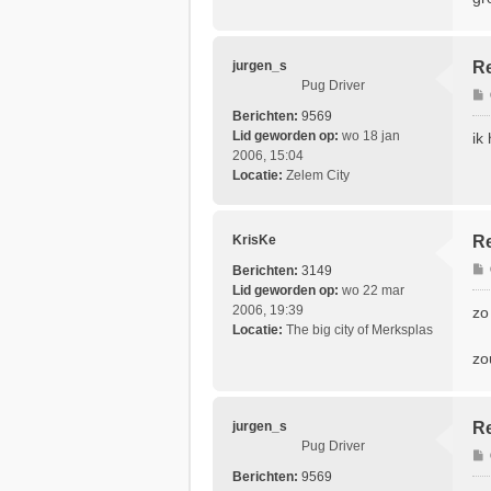
t
jurgen_s
Re
Pug Driver
Berichten:
9569
r
Lid geworden op:
wo 18 jan
ik
i
2006, 15:04
Locatie:
Zelem City
t
KrisKe
Re
Berichten:
3149
Lid geworden op:
wo 22 mar
r
2006, 19:39
zo
i
Locatie:
The big city of Merksplas
zo
t
jurgen_s
Re
Pug Driver
Berichten:
9569