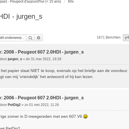
jaar) - Peugeot d'aujourd'hui (< 15 ans)
60x
HDI - jurgen_s
Zoek
Uitgebreid Zoeken
1671 Berichten
: 2006 - Peugeot 607 2.0HDI - jurgen_s
B
door
jurgen_s
»
do 31 mar 2022, 19:28
e
 het papier staat NIET te koop, evenals op het briefje aan de voordeur
ijgt van mij 'vriendelijk' het antwoord of hij kan lezen.
c
h
: 2006 - Peugeot 607 2.0HDI - jurgen_s
B
door
PetDig2
»
zo 01 mei 2022, 11:26
e
rige zomer in D meegereden met een 607 V6
c
oet PetDig2