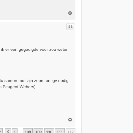
O
m
h
o
o
g
f ik er een gegadigde voor zou weten
auto samen met zijn zoon, en igv nodig
aus Peugeot Webers)
O
m
h
Pagina
112
Van
112
1
108
109
110
111
112
Vorige
…