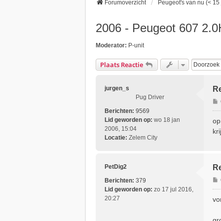
Forumoverzicht
Peugeot's van nu (< 15 
2006 - Peugeot 607 2.0
Moderator:
P-unit
Plaats Reactie
jurgen_s
Re
Pug Driver
Berichten:
9569
r
Lid geworden op:
wo 18 jan
op
i
2006, 15:04
kr
Locatie:
Zelem City
t
PetDig2
Re
Berichten:
379
Lid geworden op:
zo 17 jul 2016,
r
20:27
vo
i
gr