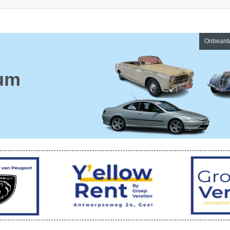
Onbeant
um