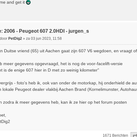
me and get it
c
h
: 2006 - Peugeot 607 2.0HDI - jurgen_s
B
door
PetDig2
»
za 03 jun 2023, 11:58
e
jn Duitse vriend (65) uit Aachen gaat zijn 607 V6 wegdoen, en vraagt o
c
b meer gegevens opgevraagd, het is nog de voor-facelift-versie
h
et is de enige 607 hier in D met zo weinig kilometer"
lvergrijs - foto's heb ik, ook van onder de motorkap, hij onderhield de 
jn lokale Peugeot dealer vlakbij Aachen Brand (Kornelimunster, Autoh
n zodra ik meer gegevens heb, kan ik ze hier op het forum posten
oet,
tDig2
1671 Berichten