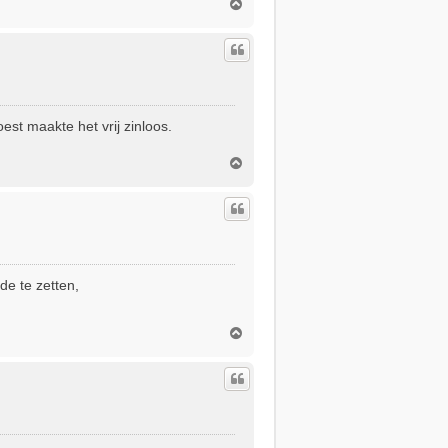
O
m
h
o
o
g
est maakte het vrij zinloos.
O
m
h
o
o
g
de te zetten,
O
m
h
o
o
g