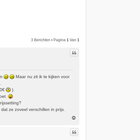
3 Berichten • Pagina
1
Van
1
em
Maar nu zit ik te kijken voor
.
-90€
).
oet.
rijssetting?
at ze zoveel verschillen in prijs.
O
m
h
o
o