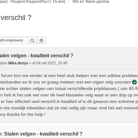
jaar) - Peugeot d'aujourd'hui (< 15 ans)
80x en Tepee gamma
 verschil ?
Zoek
Uitgebreid Zoeken
alen velgen - kwaliteit verschil ?
B
door
Mike.denys
»
di 04 okt 2022, 20:46
e
t forum kon me eerder al een heel stuk helpen met een adblue proble
nterbanden en ik zou ze graag meteen met een eigen velg voorzien
c
 zie echter stalen velgen van totaal verschillende prijsklasses ( van 40
h
n heb ik het ook wel over de heel klassieke velg waar er een dop op m
t er hier effectief veel verschil in kwaliteit of is dit gewoon een extreme p
n me moeilijk inbeelden dat ze niet veilig zijn maar vind het wel vreemd d
ny thanks for the help !
: Stalen velgen - kwaliteit verschil ?