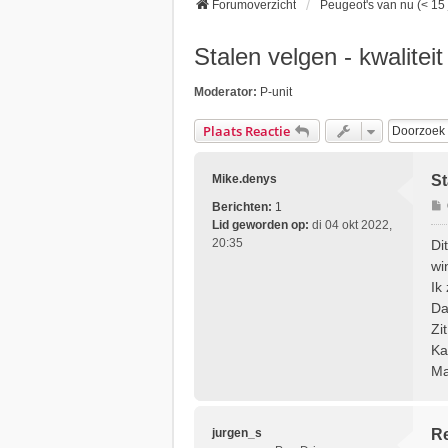
Forumoverzicht
Peugeot's van nu (< 15 
Stalen velgen - kwaliteit
Moderator:
P-unit
Plaats Reactie
Mike.denys
St
Berichten:
1
Lid geworden op:
di 04 okt 2022,
r
20:35
Di
i
wi
Ik
Da
t
Zi
Ka
Ma
jurgen_s
Re