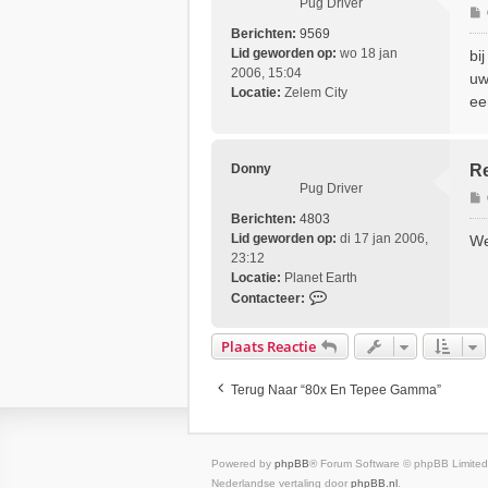
Pug Driver
Berichten:
9569
r
Lid geworden op:
wo 18 jan
bi
i
2006, 15:04
uw
Locatie:
Zelem City
ee
t
Donny
Re
Pug Driver
Berichten:
4803
r
Lid geworden op:
di 17 jan 2006,
We
i
23:12
Locatie:
Planet Earth
C
Contacteer:
t
o
n
Plaats Reactie
t
a
Terug Naar “80x En Tepee Gamma”
c
t
e
e
Powered by
phpBB
® Forum Software © phpBB Limited
r
Nederlandse vertaling door
phpBB.nl
.