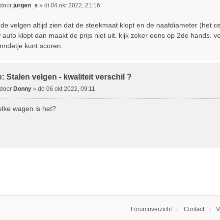
B
door
jurgen_s
»
di 04 okt 2022, 21:16
e
j de velgen altijd zien dat de steekmaat klopt en de naafdiameter (het cen
 auto klopt dan maakt de prijs niet uit. kijk zeker eens op 2de hands.
c
nndetje kunt scoren.
h
: Stalen velgen - kwaliteit verschil ?
B
door
Donny
»
do 06 okt 2022, 09:11
e
lke wagen is het?
c
h
Forumoverzicht
Contact
V