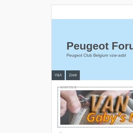
Peugeot For
Peugeot Club Belgium vzw-asbl
V&A
Zoek
ADVERTENTIE