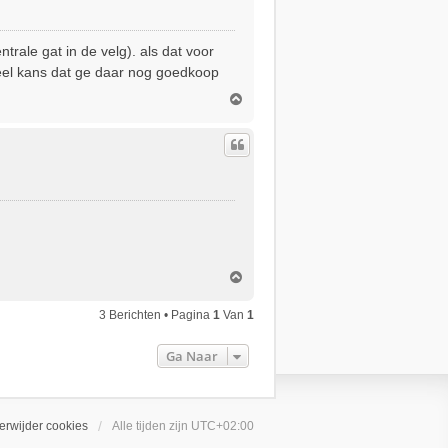
g
trale gat in de velg). als dat voor
 veel kans dat ge daar nog goedkoop
O
m
h
o
o
g
O
m
h
3 Berichten • Pagina
1
Van
1
o
o
Ga Naar
g
erwijder cookies
Alle tijden zijn
UTC+02:00