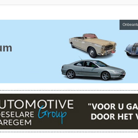
Onbeant
um