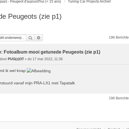
jaar) - Peugeot d'aujourd'hui (< 15 ans)
Tuning Car Projects Archief
e Peugeots (zie p1)
Zoek
Uitgebreid Zoeken
196 Bericht
: Fotoalbum mooi getunede Peugeots (zie p1)
B
door
PUG(z)OT
»
do 17 mar 2022, 11:36
e
nd ik wel knap
c
rstuurd vanaf mijn PRA-LX1 met Tapatalk
h
196 Bericht