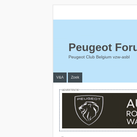
Peugeot For
Peugeot Club Belgium vzw-asbl
V&A
Zoek
ADVERTENTIE