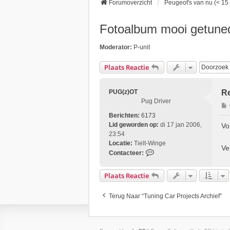
Forumoverzicht
Peugeot's van nu (< 15 
Fotoalbum mooi getuned
Moderator:
P-unit
Plaats Reactie
PUG(z)OT
Re
Pug Driver
Berichten:
6173
r
Lid geworden op:
di 17 jan 2006,
Vo
i
23:54
Locatie:
Tielt-Winge
Ve
C
Contacteer:
t
o
n
Plaats Reactie
t
a
Terug Naar “Tuning Car Projects Archief”
c
t
e
e