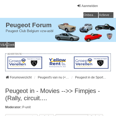
Aanmelden
Onbeantwoorde onderwerpen
Actieve onderwerpen
Peugeot Forum
Peugeot Club Belgium vzw-asbl
V&A
Zoek
ADVERTENTIE
Forumoverzicht
Peugeot's van nu (< 15 jaar) - Peugeot d'aujourd'hui (< 15 ans)
Peugeot in de Sport - Peugeot dans le Sport
Peugeot in - Movies -->> Fimpjes -
(Rally, circuit....
Moderator:
P-unit