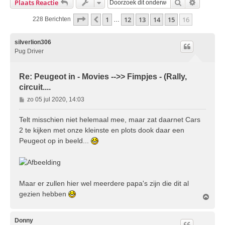
Zoek
Uitgebre
Plaats Reactie
Pagina
16
Van
16
1
12
13
14
15
16
Vorige
228 Berichten
…
silverlion306
Pug Driver
Re: Peugeot in - Movies -->> Fimpjes - (Rally,
circuit....
B
zo 05 jul 2020, 14:03
e
r
Telt misschien niet helemaal mee, maar zat daarnet Cars
i
2 te kijken met onze kleinste en plots dook daar een
c
Peugeot op in beeld...
h
t
Maar er zullen hier wel meerdere papa's zijn die dit al
gezien hebben
O
m
h
o
Donny