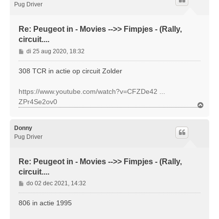
o
Pug Driver
g
Re: Peugeot in - Movies -->> Fimpjes - (Rally,
circuit....
B
di 25 aug 2020, 18:32
e
r
308 TCR in actie op circuit Zolder
i
c
https://www.youtube.com/watch?v=CFZDe42 ...
h
ZPr4Se2ov0
t
O
m
h
o
Donny
o
Pug Driver
g
Re: Peugeot in - Movies -->> Fimpjes - (Rally,
circuit....
B
do 02 dec 2021, 14:32
e
r
806 in actie 1995
i
c