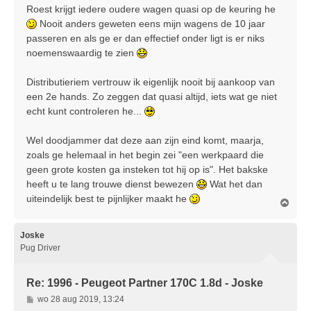
r
Roest krijgt iedere oudere wagen quasi op de keuring he
i
Nooit anders geweten eens mijn wagens de 10 jaar
c
passeren en als ge er dan effectief onder ligt is er niks
h
noemenswaardig te zien
t
Distributieriem vertrouw ik eigenlijk nooit bij aankoop van
een 2e hands. Zo zeggen dat quasi altijd, iets wat ge niet
echt kunt controleren he...
Wel doodjammer dat deze aan zijn eind komt, maarja,
zoals ge helemaal in het begin zei "een werkpaard die
geen grote kosten ga insteken tot hij op is". Het bakske
heeft u te lang trouwe dienst bewezen
Wat het dan
uiteindelijk best te pijnlijker maakt he
O
m
h
o
Joske
o
Pug Driver
g
Re: 1996 - Peugeot Partner 170C 1.8d - Joske
B
wo 28 aug 2019, 13:24