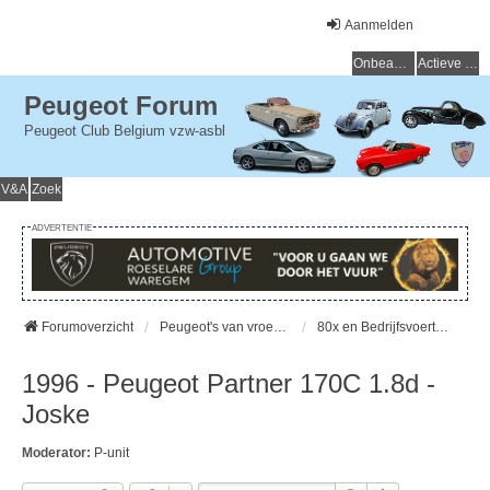
Aanmelden
Onbeantwoorde onderwerpen
Actieve onderwerpen
Peugeot Forum
Peugeot Club Belgium vzw-asbl
V&A
Zoek
ADVERTENTIE
Forumoverzicht
Peugeot's van vroeger (> 15 jaar) - Peugeot du passé (> 15 ans)
80x en Bedrijfsvoertuigen - 80x et Cammionettes
1996 - Peugeot Partner 170C 1.8d -
Joske
Moderator:
P-unit