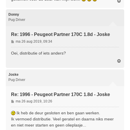
O
c
m
h
h
t
o
Donny
o
Pug Driver
g
Re: 1996 - Peugeot Partner 170C 1.8d - Joske
B
ma 26 aug 2019, 09:34
e
r
Oei, distributie of iets anders?
i
O
c
m
h
h
t
o
Joske
o
Pug Driver
g
Re: 1996 - Peugeot Partner 170C 1.8d - Joske
B
ma 26 aug 2019, 10:26
e
r
Ik heb de deur gesloten en ben gaan werken.
i
Ik vermoed distributie. Veel geratel en daarna niks meer
c
en niet meer starten en geen olieplasje...
h