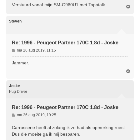
Verstuurd vanaf mijn SM-G960U1 met Tapatalk
O
m
h
o
Steven
o
g
Re: 1996 - Peugeot Partner 170C 1.8d - Joske
B
ma 26 aug 2019, 11:15
e
r
Jammer.
i
O
c
m
h
h
t
o
Joske
o
Pug Driver
g
Re: 1996 - Peugeot Partner 170C 1.8d - Joske
B
ma 26 aug 2019, 19:25
e
r
Carrosserie heeft al zolang ik ze had als opmerking roest.
i
Dus die moeite ga ik mij besparen.
c