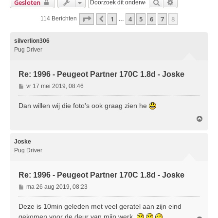
Zoek
Uitgebreid Zo
Gesloten
Pagina
8
Van
8
1
4
5
6
7
8
Vorige
114 Berichten
…
silverlion306
Pug Driver
Re: 1996 - Peugeot Partner 170C 1.8d - Joske
B
vr 17 mei 2019, 08:46
e
r
Dan willen wij die foto's ook graag zien he
i
O
c
m
h
h
t
o
Joske
o
Pug Driver
g
Re: 1996 - Peugeot Partner 170C 1.8d - Joske
B
ma 26 aug 2019, 08:23
e
r
Deze is 10min geleden met veel geratel aan zijn eind
i
gekomen voor de deur van mijn werk.