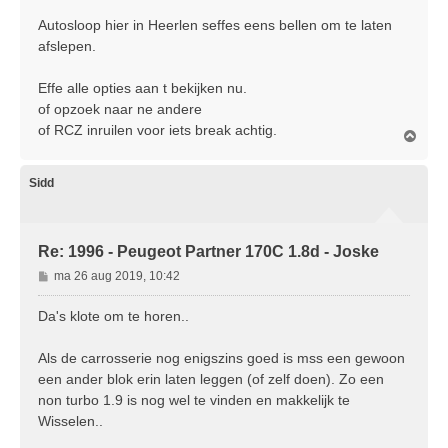
t
Autosloop hier in Heerlen seffes eens bellen om te laten
afslepen.
Effe alle opties aan t bekijken nu.
of opzoek naar ne andere
of RCZ inruilen voor iets break achtig.
O
m
h
o
Sidd
o
g
Re: 1996 - Peugeot Partner 170C 1.8d - Joske
B
ma 26 aug 2019, 10:42
e
r
Da's klote om te horen..
i
c
Als de carrosserie nog enigszins goed is mss een gewoon
h
een ander blok erin laten leggen (of zelf doen). Zo een
t
non turbo 1.9 is nog wel te vinden en makkelijk te
Wisselen..