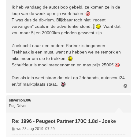
h
Ik heb vandaag de autosloop gebeld, ze komen ze in de
t
loop van de week op mijn werk halen.
T was dus de db-riem. Blijkbaar toch niet "recent
vervangen" zoals in de advertentie stond.
Want dat
zou maar 5j en 20000km geleden geweest zijn.
Zoektocht naar een andere Partner is begonnen.
Trekhaak is een must, want nu hebben we ne remork en
niks meer om die te trekken.
Schuifdeur is mooi meegenomen en max prijs 2500€
Dus als iets weet staan dat niet op 2dehands, autoscout24
en/of marktplaats staat...
O
m
h
o
silverlion306
o
Pug Driver
g
Re: 1996 - Peugeot Partner 170C 1.8d - Joske
B
wo 28 aug 2019, 07:29
e