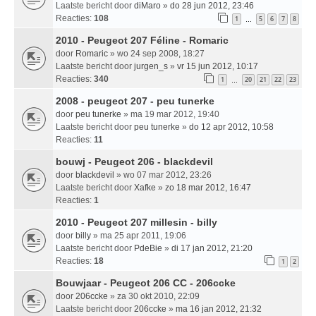
Laatste bericht door
diMaro
»
do 28 jun 2012, 23:46
Reacties:
108
1
5
6
7
8
…
2010 - Peugeot 207 Féline - Romaric
door
Romaric
» wo 24 sep 2008, 18:27
Laatste bericht door
jurgen_s
»
vr 15 jun 2012, 10:17
Reacties:
340
1
20
21
22
23
…
2008 - peugeot 207 - peu tunerke
door
peu tunerke
» ma 19 mar 2012, 19:40
Laatste bericht door
peu tunerke
»
do 12 apr 2012, 10:58
Reacties:
11
bouwj - Peugeot 206 - blackdevil
door
blackdevil
» wo 07 mar 2012, 23:26
Laatste bericht door
Xafke
»
zo 18 mar 2012, 16:47
Reacties:
1
2010 - Peugeot 207 millesin - billy
door
billy
» ma 25 apr 2011, 19:06
Laatste bericht door
PdeBie
»
di 17 jan 2012, 21:20
Reacties:
18
1
2
Bouwjaar - Peugeot 206 CC - 206ccke
door
206ccke
» za 30 okt 2010, 22:09
Laatste bericht door
206ccke
»
ma 16 jan 2012, 21:32