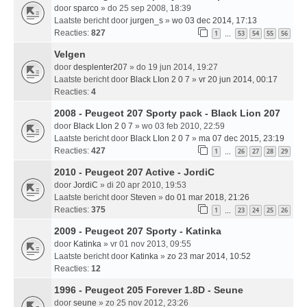
door
sparco
» do 25 sep 2008, 18:39
Laatste bericht door
jurgen_s
»
wo 03 dec 2014, 17:13
Reacties:
827
1
53
54
55
56
…
Velgen
door
desplenter207
» do 19 jun 2014, 19:27
Laatste bericht door
Black LIon 2 0 7
»
vr 20 jun 2014, 00:17
Reacties:
4
2008 - Peugeot 207 Sporty pack - Black Lion 207
door
Black LIon 2 0 7
» wo 03 feb 2010, 22:59
Laatste bericht door
Black LIon 2 0 7
»
ma 07 dec 2015, 23:19
Reacties:
427
1
26
27
28
29
…
2010 - Peugeot 207 Active - JordiC
door
JordiC
» di 20 apr 2010, 19:53
Laatste bericht door
Steven
»
do 01 mar 2018, 21:26
Reacties:
375
1
23
24
25
26
…
2009 - Peugeot 207 Sporty - Katinka
door
Katinka
» vr 01 nov 2013, 09:55
Laatste bericht door
Katinka
»
zo 23 mar 2014, 10:52
Reacties:
12
1996 - Peugeot 205 Forever 1.8D - Seune
door
seune
» zo 25 nov 2012, 23:26