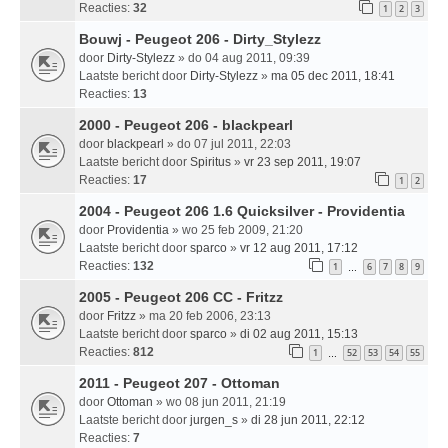
Reacties:
32
1
2
3
Bouwj - Peugeot 206 - Dirty_Stylezz
door
Dirty-Stylezz
» do 04 aug 2011, 09:39
Laatste bericht door
Dirty-Stylezz
»
ma 05 dec 2011, 18:41
Reacties:
13
2000 - Peugeot 206 - blackpearl
door
blackpearl
» do 07 jul 2011, 22:03
Laatste bericht door
Spiritus
»
vr 23 sep 2011, 19:07
Reacties:
17
1
2
2004 - Peugeot 206 1.6 Quicksilver - Providentia
door
Providentia
» wo 25 feb 2009, 21:20
Laatste bericht door
sparco
»
vr 12 aug 2011, 17:12
Reacties:
132
1
6
7
8
9
…
2005 - Peugeot 206 CC - Fritzz
door
Fritzz
» ma 20 feb 2006, 23:13
Laatste bericht door
sparco
»
di 02 aug 2011, 15:13
Reacties:
812
1
52
53
54
55
…
2011 - Peugeot 207 - Ottoman
door
Ottoman
» wo 08 jun 2011, 21:19
Laatste bericht door
jurgen_s
»
di 28 jun 2011, 22:12
Reacties:
7