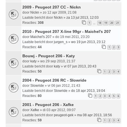
2009 - Peugeot 207 CC - Nickn
door
Nickn
» zo 12 apr 2009, 21:08
Laatste bericht door
Nickn
»
za 13 jul 2013, 12:03
Reacties:
308
1
18
19
20
21
…
2010 - Peugeot 207 X-line 99gr - Maichel's 207
door
Maichel's 207
» do 19 mei 2011, 23:20
Laatste bericht door
jurgen_s
»
wo 19 jun 2013, 23:12
Reacties:
44
1
2
3
Bouwj - Peugeot 206 - Katy
door
katy
» wo 29 sep 2010, 21:37
Laatste bericht door
katy
»
vr 07 jun 2013, 20:43
Reacties:
50
1
2
3
4
2004 - Peugeot 206 RC - Slowride
door
Slowride
» vr 06 jan 2012, 21:43
Laatste bericht door
Slowride
»
do 18 apr 2013, 19:04
Reacties:
80
1
2
3
4
5
6
2001 - Peugeot 206 - Xafke
door
Xafke
» di 03 apr 2012, 09:07
Laatste bericht door
peugeot-gek
»
ma 08 apr 2013, 18:56
Reacties:
59
1
2
3
4