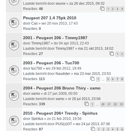
Laatste bericht door
seune
»
za 26 dec 2015, 09:32
Reacties:
46
1
2
3
4
Peugeot 207 1.4 75pk 2010
door
Cas
» wo 20 nov 2013, 17:43
Reacties:
0
2001 - Peugeot 206 - Timmy1987
door
Timmy1987
» do 04 apr 2013, 22:43
Laatste bericht door
Timmy1987
»
ma 21 okt 2013, 18:02
Reacties:
27
1
2
2003 - Peugeot 206 - Tuc700
door
tuc700
» wo 29 feb 2012, 19:49
Laatste bericht door
Naudster
»
ma 23 mar 2015, 23:53
Reacties:
113
1
5
6
7
8
…
2004 - Peugeot 206 Bruno Thiry - xamo
door
xamo
» di 27 jan 2009, 00:50
Laatste bericht door
xamo
»
vr 26 jul 2013, 23:06
Reacties:
339
1
20
21
22
23
…
2010 - Peugeot 206+ Trendy - Spiritus
door
Spiritus
» zo 21 feb 2010, 19:56
Laatste bericht door
PUG(z)OT
»
wo 24 jul 2013, 07:36
Reacties:
87
1
2
3
4
5
6