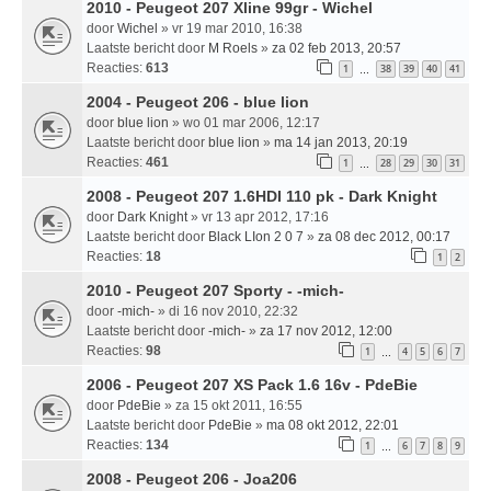
2010 - Peugeot 207 Xline 99gr - Wichel
door
Wichel
» vr 19 mar 2010, 16:38
Laatste bericht door
M Roels
»
za 02 feb 2013, 20:57
Reacties:
613
1
38
39
40
41
…
2004 - Peugeot 206 - blue lion
door
blue lion
» wo 01 mar 2006, 12:17
Laatste bericht door
blue lion
»
ma 14 jan 2013, 20:19
Reacties:
461
1
28
29
30
31
…
2008 - Peugeot 207 1.6HDI 110 pk - Dark Knight
door
Dark Knight
» vr 13 apr 2012, 17:16
Laatste bericht door
Black LIon 2 0 7
»
za 08 dec 2012, 00:17
Reacties:
18
1
2
2010 - Peugeot 207 Sporty - -mich-
door
-mich-
» di 16 nov 2010, 22:32
Laatste bericht door
-mich-
»
za 17 nov 2012, 12:00
Reacties:
98
1
4
5
6
7
…
2006 - Peugeot 207 XS Pack 1.6 16v - PdeBie
door
PdeBie
» za 15 okt 2011, 16:55
Laatste bericht door
PdeBie
»
ma 08 okt 2012, 22:01
Reacties:
134
1
6
7
8
9
…
2008 - Peugeot 206 - Joa206