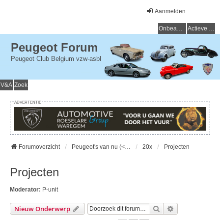
Aanmelden
Onbeantwoorde onderwerpen
Actieve onderwerpen
Peugeot Forum
Peugeot Club Belgium vzw-asbl
V&A
Zoek
ADVERTENTIE
Forumoverzicht
Peugeot's van nu (< 15 jaar) - Peugeot d'aujourd'hui (< 15 ans)
20x
Projecten
Projecten
Moderator:
P-unit
Zoek
Uitgebreid Zo
Nieuw Onderwerp