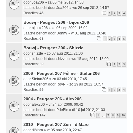
door
Joa206
» za 05 mei 2012, 14:53
Laatste bericht door
Joa206
»
wo 26 sep 2012, 14:57
Reacties:
46
1
2
3
4
Bouwj - Peugeot 206 - bijoux206
door
bijoux206
» zo 06 sep 2009, 16:02
Laatste bericht door
Donny
»
vr 31 aug 2012, 16:48
Reacties:
63
1
2
3
4
5
Bouwj - Peugeot 206 - Shizzle
door
shizzle
» zo 07 aug 2011, 21:06
Laatste bericht door
shizzle
»
wo 15 aug 2012, 13:00
Reacties:
39
1
2
3
2006 - Peugeot 207 Féline - Stefan206
door
Stefan206
» zo 03 okt 2010, 17:45
Laatste bericht door
RoyR
»
zo 29 jul 2012, 16:57
Reacties:
55
1
2
3
4
2004 - Peugeot 206 - Alex206
door
alex206
» vr 24 apr 2009, 00:42
Laatste bericht door
PdeBie
»
di 10 jul 2012, 21:33
Reacties:
147
1
7
8
9
10
…
2010 - Peugeot 207 Zen - diMaro
door
diMaro
» vr 05 nov 2010, 22:47