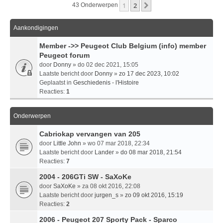
1
2
Volgende
43 Onderwerpen
Aankondigingen
Member ->> Peugeot Club Belgium (info) member
Peugeot forum
door
Donny
» do 02 dec 2021, 15:05
Laatste bericht door
Donny
»
zo 17 dec 2023, 10:02
Geplaatst in
Geschiedenis - l'Histoire
Reacties:
1
Onderwerpen
Cabriokap vervangen van 205
door
Little John
» wo 07 mar 2018, 22:34
Laatste bericht door
Lander
»
do 08 mar 2018, 21:54
Reacties:
7
2004 - 206GTi SW - SaXoKe
door
SaXoKe
» za 08 okt 2016, 22:08
Laatste bericht door
jurgen_s
»
zo 09 okt 2016, 15:19
Reacties:
2
2006 - Peugeot 207 Sporty Pack - Sparco