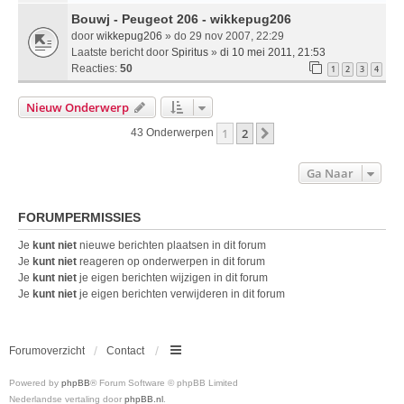
Bouwj - Peugeot 206 - wikkepug206
door
wikkepug206
» do 29 nov 2007, 22:29
Laatste bericht door
Spiritus
»
di 10 mei 2011, 21:53
Reacties:
50
1
2
3
4
Nieuw Onderwerp
1
2
Volgende
43 Onderwerpen
Ga Naar
FORUMPERMISSIES
Je
kunt niet
nieuwe berichten plaatsen in dit forum
Je
kunt niet
reageren op onderwerpen in dit forum
Je
kunt niet
je eigen berichten wijzigen in dit forum
Je
kunt niet
je eigen berichten verwijderen in dit forum
Forumoverzicht
Contact
Powered by
phpBB
® Forum Software © phpBB Limited
Nederlandse vertaling door
phpBB.nl
.