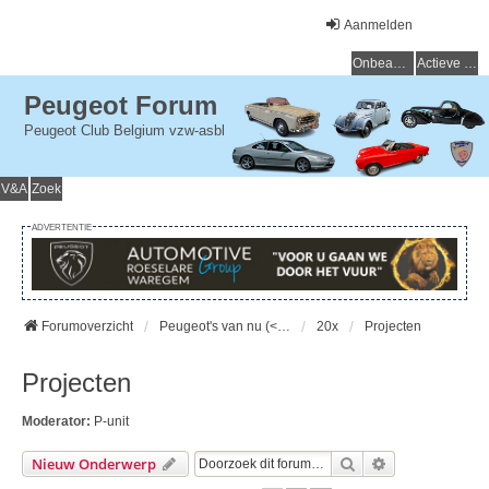
Aanmelden
Onbeantwoorde onderwerpen
Actieve onderwerpen
Peugeot Forum
Peugeot Club Belgium vzw-asbl
V&A
Zoek
ADVERTENTIE
Forumoverzicht
Peugeot's van nu (< 15 jaar) - Peugeot d'aujourd'hui (< 15 ans)
20x
Projecten
Projecten
Moderator:
P-unit
Zoek
Uitgebreid Zo
Nieuw Onderwerp