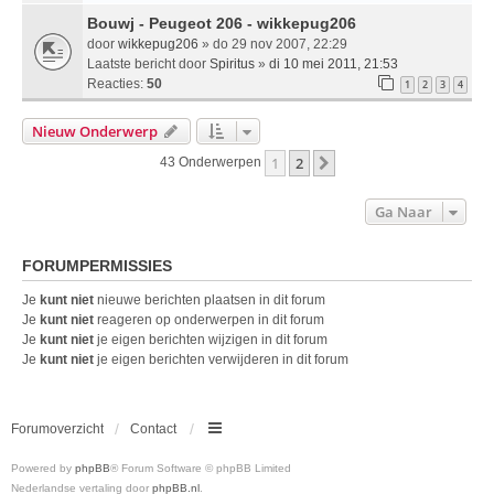
Bouwj - Peugeot 206 - wikkepug206
door
wikkepug206
» do 29 nov 2007, 22:29
Laatste bericht door
Spiritus
»
di 10 mei 2011, 21:53
Reacties:
50
1
2
3
4
Nieuw Onderwerp
1
2
Volgende
43 Onderwerpen
Ga Naar
FORUMPERMISSIES
Je
kunt niet
nieuwe berichten plaatsen in dit forum
Je
kunt niet
reageren op onderwerpen in dit forum
Je
kunt niet
je eigen berichten wijzigen in dit forum
Je
kunt niet
je eigen berichten verwijderen in dit forum
Forumoverzicht
Contact
Powered by
phpBB
® Forum Software © phpBB Limited
Nederlandse vertaling door
phpBB.nl
.