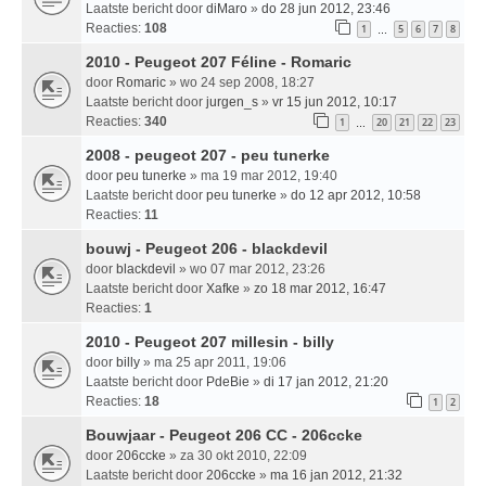
Laatste bericht door
diMaro
»
do 28 jun 2012, 23:46
Reacties:
108
1
5
6
7
8
…
2010 - Peugeot 207 Féline - Romaric
door
Romaric
» wo 24 sep 2008, 18:27
Laatste bericht door
jurgen_s
»
vr 15 jun 2012, 10:17
Reacties:
340
1
20
21
22
23
…
2008 - peugeot 207 - peu tunerke
door
peu tunerke
» ma 19 mar 2012, 19:40
Laatste bericht door
peu tunerke
»
do 12 apr 2012, 10:58
Reacties:
11
bouwj - Peugeot 206 - blackdevil
door
blackdevil
» wo 07 mar 2012, 23:26
Laatste bericht door
Xafke
»
zo 18 mar 2012, 16:47
Reacties:
1
2010 - Peugeot 207 millesin - billy
door
billy
» ma 25 apr 2011, 19:06
Laatste bericht door
PdeBie
»
di 17 jan 2012, 21:20
Reacties:
18
1
2
Bouwjaar - Peugeot 206 CC - 206ccke
door
206ccke
» za 30 okt 2010, 22:09
Laatste bericht door
206ccke
»
ma 16 jan 2012, 21:32