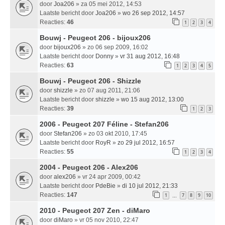
door
Joa206
» za 05 mei 2012, 14:53
Laatste bericht door
Joa206
»
wo 26 sep 2012, 14:57
Reacties:
46
1
2
3
4
Bouwj - Peugeot 206 - bijoux206
door
bijoux206
» zo 06 sep 2009, 16:02
Laatste bericht door
Donny
»
vr 31 aug 2012, 16:48
Reacties:
63
1
2
3
4
5
Bouwj - Peugeot 206 - Shizzle
door
shizzle
» zo 07 aug 2011, 21:06
Laatste bericht door
shizzle
»
wo 15 aug 2012, 13:00
Reacties:
39
1
2
3
2006 - Peugeot 207 Féline - Stefan206
door
Stefan206
» zo 03 okt 2010, 17:45
Laatste bericht door
RoyR
»
zo 29 jul 2012, 16:57
Reacties:
55
1
2
3
4
2004 - Peugeot 206 - Alex206
door
alex206
» vr 24 apr 2009, 00:42
Laatste bericht door
PdeBie
»
di 10 jul 2012, 21:33
Reacties:
147
1
7
8
9
10
…
2010 - Peugeot 207 Zen - diMaro
door
diMaro
» vr 05 nov 2010, 22:47