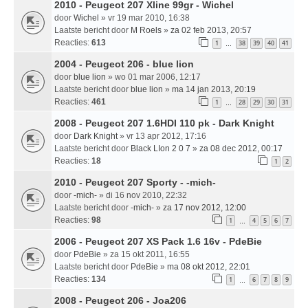
2010 - Peugeot 207 Xline 99gr - Wichel
door
Wichel
» vr 19 mar 2010, 16:38
Laatste bericht door
M Roels
»
za 02 feb 2013, 20:57
Reacties:
613
1
38
39
40
41
…
2004 - Peugeot 206 - blue lion
door
blue lion
» wo 01 mar 2006, 12:17
Laatste bericht door
blue lion
»
ma 14 jan 2013, 20:19
Reacties:
461
1
28
29
30
31
…
2008 - Peugeot 207 1.6HDI 110 pk - Dark Knight
door
Dark Knight
» vr 13 apr 2012, 17:16
Laatste bericht door
Black LIon 2 0 7
»
za 08 dec 2012, 00:17
Reacties:
18
1
2
2010 - Peugeot 207 Sporty - -mich-
door
-mich-
» di 16 nov 2010, 22:32
Laatste bericht door
-mich-
»
za 17 nov 2012, 12:00
Reacties:
98
1
4
5
6
7
…
2006 - Peugeot 207 XS Pack 1.6 16v - PdeBie
door
PdeBie
» za 15 okt 2011, 16:55
Laatste bericht door
PdeBie
»
ma 08 okt 2012, 22:01
Reacties:
134
1
6
7
8
9
…
2008 - Peugeot 206 - Joa206