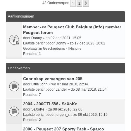
1
2
Volgende
43 Onderwerpen
Aankondigingen
Member ->> Peugeot Club Belgium (info) member
Peugeot forum
door
Donny
» do 02 dec 2021, 15:05
Laatste bericht door
Donny
»
zo 17 dec 2023, 10:02
Geplaatst in
Geschiedenis - l'Histoire
Reacties:
1
Onderwerpen
Cabriokap vervangen van 205
door
Little John
» wo 07 mar 2018, 22:34
Laatste bericht door
Lander
»
do 08 mar 2018, 21:54
Reacties:
7
2004 - 206GTi SW - SaXoKe
door
SaXoKe
» za 08 okt 2016, 22:08
Laatste bericht door
jurgen_s
»
zo 09 okt 2016, 15:19
Reacties:
2
2006 - Peugeot 207 Sporty Pack - Sparco