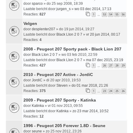
door
sparco
» do 25 sep 2008, 18:39
Laatste bericht door
jurgen_s
»
wo 03 dec 2014, 17:13
Reacties:
827
1
53
54
55
56
…
Velgen
door
desplenter207
» do 19 jun 2014, 19:27
Laatste bericht door
Black LIon 2 0 7
»
vr 20 jun 2014, 00:17
Reacties:
4
2008 - Peugeot 207 Sporty pack - Black Lion 207
door
Black LIon 2 0 7
» wo 03 feb 2010, 22:59
Laatste bericht door
Black LIon 2 0 7
»
ma 07 dec 2015, 23:19
Reacties:
427
1
26
27
28
29
…
2010 - Peugeot 207 Active - JordiC
door
JordiC
» di 20 apr 2010, 19:53
Laatste bericht door
Steven
»
do 01 mar 2018, 21:26
Reacties:
375
1
23
24
25
26
…
2009 - Peugeot 207 Sporty - Katinka
door
Katinka
» vr 01 nov 2013, 09:55
Laatste bericht door
Katinka
»
zo 23 mar 2014, 10:52
Reacties:
12
1996 - Peugeot 205 Forever 1.8D - Seune
door
seune
» zo 25 nov 2012, 23:26