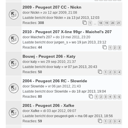
2009 - Peugeot 207 CC - Nickn
door
Nickn
» zo 12 apr 2009, 21:08
Laatste bericht door
Nickn
»
za 13 jul 2013, 12:03
Reacties:
308
1
18
19
20
21
…
2010 - Peugeot 207 X-line 99gr - Maichel's 207
door
Maichel's 207
» do 19 mei 2011, 23:20
Laatste bericht door
jurgen_s
»
wo 19 jun 2013, 23:12
Reacties:
44
1
2
3
Bouwj - Peugeot 206 - Katy
door
katy
» wo 29 sep 2010, 21:37
Laatste bericht door
katy
»
vr 07 jun 2013, 20:43
Reacties:
50
1
2
3
4
2004 - Peugeot 206 RC - Slowride
door
Slowride
» vr 06 jan 2012, 21:43
Laatste bericht door
Slowride
»
do 18 apr 2013, 19:04
Reacties:
80
1
2
3
4
5
6
2001 - Peugeot 206 - Xafke
door
Xafke
» di 03 apr 2012, 09:07
Laatste bericht door
peugeot-gek
»
ma 08 apr 2013, 18:56
Reacties:
59
1
2
3
4