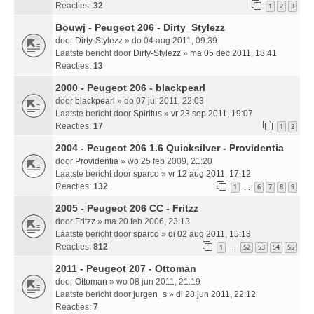
Reacties:
32
1
2
3
Bouwj - Peugeot 206 - Dirty_Stylezz
door
Dirty-Stylezz
» do 04 aug 2011, 09:39
Laatste bericht door
Dirty-Stylezz
»
ma 05 dec 2011, 18:41
Reacties:
13
2000 - Peugeot 206 - blackpearl
door
blackpearl
» do 07 jul 2011, 22:03
Laatste bericht door
Spiritus
»
vr 23 sep 2011, 19:07
Reacties:
17
1
2
2004 - Peugeot 206 1.6 Quicksilver - Providentia
door
Providentia
» wo 25 feb 2009, 21:20
Laatste bericht door
sparco
»
vr 12 aug 2011, 17:12
Reacties:
132
1
6
7
8
9
…
2005 - Peugeot 206 CC - Fritzz
door
Fritzz
» ma 20 feb 2006, 23:13
Laatste bericht door
sparco
»
di 02 aug 2011, 15:13
Reacties:
812
1
52
53
54
55
…
2011 - Peugeot 207 - Ottoman
door
Ottoman
» wo 08 jun 2011, 21:19
Laatste bericht door
jurgen_s
»
di 28 jun 2011, 22:12
Reacties:
7