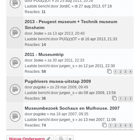
door
PUG(z)OT
» zo 25 aug 2013, 20:26
Laatste bericht door
JordiC
»
di 27 aug 2013, 07:18
Reacties:
11
2013 - Peugeot museum + Technik museum
Sinsheim
door
Joske
» za 13 apr 2013, 20:40
Laatste bericht door
PUG(z)OT
»
di 16 apr 2013, 21:33
Reacties:
14
2011 - Museumtrip
door
Joske
» za 30 apr 2011, 22:33
Laatste bericht door
jurgen_s
»
zo 12 jun 2011, 22:30
Reacties:
58
1
2
3
4
Pugdrivers musea-uitstap 2009
door
pugske
» zo 29 mar 2009, 09:49
Laatste bericht door
jurgen_s
»
do 09 apr 2009, 13:56
Reacties:
36
1
2
3
Museumbezoek Sochaux en Mulhouse. 2007
door
pugske
» ma 16 apr 2007, 09:35
Laatste bericht door
jurgen_s
»
zo 13 mei 2007, 11:06
Reacties:
74
1
2
3
4
5
Nieuw Onderwerp