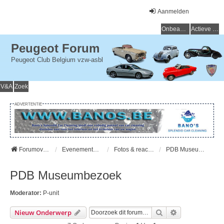
Aanmelden
Onbeantwoorde onderwerpen
Actieve onderwerpen
Peugeot Forum
Peugeot Club Belgium vzw-asbl
V&A
Zoek
ADVERTENTIE
Forumoverzicht
Evenementen - Evenements
Fotos & reacties - Photos et Commentaires
PDB Museumbezoek
PDB Museumbezoek
Moderator:
P-unit
Zoek
Uitgebreid Zo
Nieuw Onderwerp