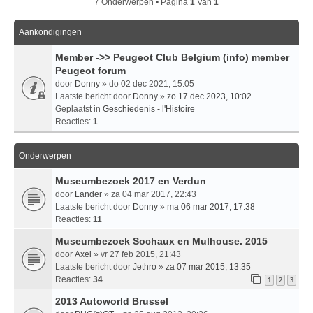
7 Onderwerpen • Pagina
1
Van
1
Aankondigingen
Member ->> Peugeot Club Belgium (info) member
Peugeot forum
door
Donny
» do 02 dec 2021, 15:05
Laatste bericht door
Donny
»
zo 17 dec 2023, 10:02
Geplaatst in
Geschiedenis - l'Histoire
Reacties:
1
Onderwerpen
Museumbezoek 2017 en Verdun
door
Lander
» za 04 mar 2017, 22:43
Laatste bericht door
Donny
»
ma 06 mar 2017, 17:38
Reacties:
11
Museumbezoek Sochaux en Mulhouse. 2015
door
Axel
» vr 27 feb 2015, 21:43
Laatste bericht door
Jethro
»
za 07 mar 2015, 13:35
Reacties:
34
1
2
3
2013 Autoworld Brussel