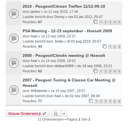
2010 - Peugeot/Citroen Treffen 11/12-09-10
door
james
» zo 12 sep 2010, 17:46
Laatste bericht door
Donny
»
ma 03 jan 2011, 20:47
Reacties:
67
1
2
3
4
5
PSA Meeting - 12-13 september - Hoeselt 2009
door
Axel
» zo 13 sep 2009, 20:37
Laatste bericht door
Joske
»
di 03 aug 2010, 20:07
Reacties:
44
1
2
3
2008 - Peugeot/Citroën meeting @ Hoeselt
door
Axel
» zo 14 sep 2008, 18:52
Laatste bericht door
stefaan5089
»
do 18 sep 2008, 23:21
Reacties:
62
1
2
3
4
5
2007 - Peugeot Tuning & Classic Car Meeting @
Hoeselt
door
306xtreme
» za 15 sep 2007, 19:07
Laatste bericht door
Axel
»
do 01 nov 2007, 09:39
Reacties:
77
1
2
3
4
5
6
Nieuw Onderwerp
11 Onderwerpen • Pagina
1
Van
1