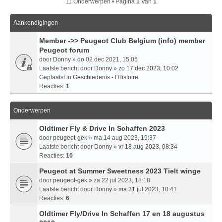
11 Onderwerpen • Pagina
1
Van
1
Aankondigingen
Member ->> Peugeot Club Belgium (info) member
Peugeot forum
door
Donny
» do 02 dec 2021, 15:05
Laatste bericht door
Donny
»
zo 17 dec 2023, 10:02
Geplaatst in
Geschiedenis - l'Histoire
Reacties:
1
Onderwerpen
Oldtimer Fly & Drive In Schaffen 2023
door
peugeot-gek
» ma 14 aug 2023, 19:37
Laatste bericht door
Donny
»
vr 18 aug 2023, 08:34
Reacties:
10
Peugeot at Summer Sweetness 2023 Tielt winge
door
peugeot-gek
» za 22 jul 2023, 18:18
Laatste bericht door
Donny
»
ma 31 jul 2023, 10:41
Reacties:
6
Oldtimer Fly/Drive In Schaffen 17 en 18 augustus