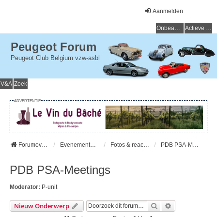
Aanmelden
Onbeantwoorde onderwerpen
Actieve onderwerpen
Peugeot Forum
Peugeot Club Belgium vzw-asbl
V&A
Zoek
ADVERTENTIE
Forumoverzicht
Evenementen - Evenements
Fotos & reacties - Photos et Commentaires
PDB PSA-Meetings
PDB PSA-Meetings
Moderator:
P-unit
Zoek
Uitgebreid Zo
Nieuw Onderwerp