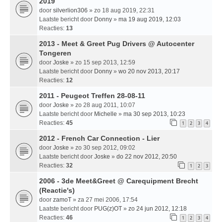
2019
door
silverlion306
» zo 18 aug 2019, 22:31
Laatste bericht door
Donny
»
ma 19 aug 2019, 12:03
Reacties:
13
2013 - Meet & Greet Pug Drivers @ Autocenter
Tongeren
door
Joske
» zo 15 sep 2013, 12:59
Laatste bericht door
Donny
»
wo 20 nov 2013, 20:17
Reacties:
12
2011 - Peugeot Treffen 28-08-11
door
Joske
» zo 28 aug 2011, 10:07
Laatste bericht door
Michelle
»
ma 30 sep 2013, 10:23
Reacties:
45
1
2
3
4
2012 - French Car Connection - Lier
door
Joske
» zo 30 sep 2012, 09:02
Laatste bericht door
Joske
»
do 22 nov 2012, 20:50
Reacties:
32
1
2
3
2006 - 3de Meet&Greet @ Carequipment Brecht
(Reactie's)
door
zamoT
» za 27 mei 2006, 17:54
Laatste bericht door
PUG(z)OT
»
zo 24 jun 2012, 12:18
Reacties:
46
1
2
3
4