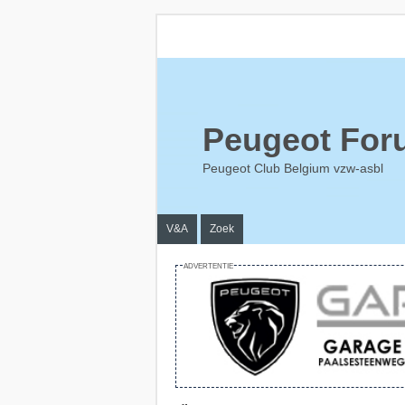
Peugeot For
Peugeot Club Belgium vzw-asbl
V&A
Zoek
ADVERTENTIE