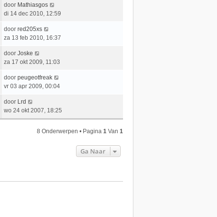
e
L
door
Mathiasgos
t
e
r
a
di 14 dec 2010, 12:59
s
b
i
a
t
e
c
L
door
red205xs
t
e
r
h
a
za 13 feb 2010, 16:37
s
b
i
t
a
t
e
c
L
door
Joske
t
e
r
h
a
za 17 okt 2009, 11:03
s
b
i
t
a
t
e
c
L
door
peugeotfreak
t
e
r
h
a
vr 03 apr 2009, 00:04
s
b
i
t
a
t
e
c
L
door
Lrd
t
e
r
h
a
wo 24 okt 2007, 18:25
s
b
i
t
a
t
e
c
t
e
r
8 Onderwerpen • Pagina
1
Van
1
h
s
b
i
t
t
e
c
Ga Naar
e
r
h
b
i
t
e
c
r
h
i
t
c
h
t