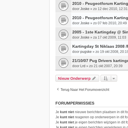
2010 - Peugeotforum Karting
door
Joske
»
zo 12 dec 2010, 12:31
2010 - Peugeotforum Kartin
door
Joske
»
zo 07 feb 2010, 20:49
2005 - 1ste Kartingday @ Sin
door
Joske
»
za 17 okt 2009, 11:03
Kartingday St Niklaas 2008 /
door
pugske
»
zo 19 okt 2008, 20:1
21/10/07 Pug Drivers kartin
door
Lrd
»
zo 21 okt 2007, 20:39
Nieuw Onderwerp
Terug Naar Het Forumoverzicht
FORUMPERMISSIES
Je
kunt niet
nieuwe berichten plaatsen in dit f
Je
kunt niet
reageren op onderwerpen in dit f
Je
kunt niet
je eigen berichten wijzigen in dit 
Je
kunt niet
je eigen berichten verwijderen in d