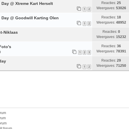
Reacties:
25
 Day @ Xtreme Kart Herselt
Weergaves:
53026
1
2
Reacties:
18
g Day @ Goodwill Karting Olen
Weergaves:
48952
1
2
Reacties:
0
t-Niklaas
Weergaves:
15232
Reacties:
36
Foto's
Weergaves:
78391
9
1
2
3
Reacties:
29
gday
Weergaves:
71250
1
2
orum
orum
forum
it forum