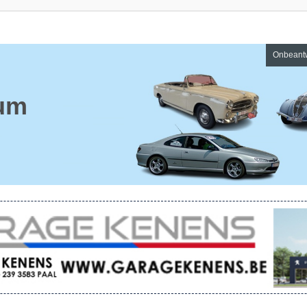
Onbeant
um