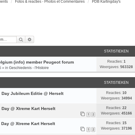
ments
Fotos & reacties - Photos et Commentaires
PDB Kartingday's
Zoek
Uitgebreid Zoeken
STATISTIEKEN
Reacties:
1
lgium (info) member Peugeot forum
Weergaves:
563328
5
» in
Geschiedenis - l'Histoire
STATISTIEKEN
Reacties:
10
 Day Jubileum Editie @ Herselt
Weergaves:
34994
Reacties:
22
 Day @ Xtreme Kart Herselt
Weergaves:
45166
1
2
Reacties:
15
 Day @ Xtreme Kart Herselt
Weergaves:
37196
1
2