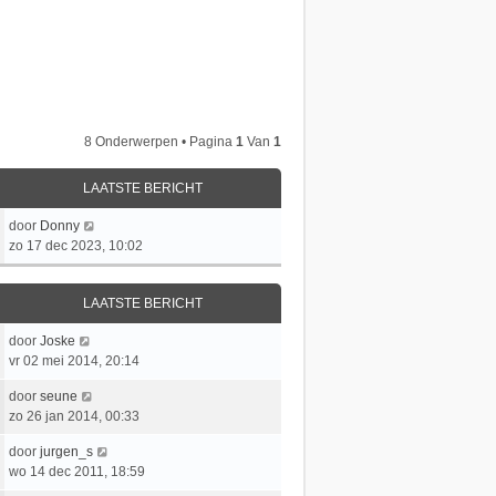
8 Onderwerpen • Pagina
1
Van
1
LAATSTE BERICHT
L
door
Donny
a
zo 17 dec 2023, 10:02
a
t
LAATSTE BERICHT
s
t
L
door
Joske
e
a
vr 02 mei 2014, 20:14
b
a
e
L
door
seune
t
r
a
zo 26 jan 2014, 00:33
s
i
a
t
c
L
door
jurgen_s
t
e
h
a
wo 14 dec 2011, 18:59
s
b
t
a
t