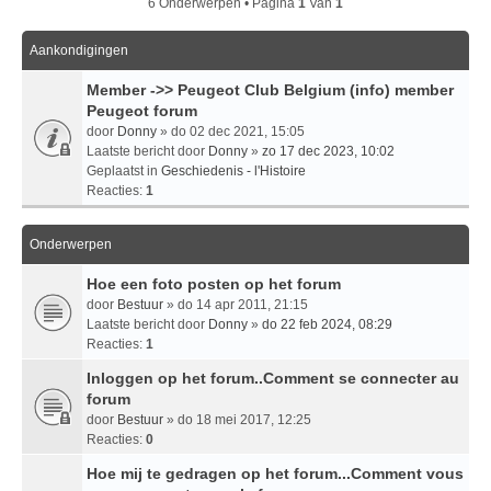
6 Onderwerpen • Pagina
1
Van
1
Aankondigingen
Member ->> Peugeot Club Belgium (info) member
Peugeot forum
door
Donny
» do 02 dec 2021, 15:05
Laatste bericht door
Donny
»
zo 17 dec 2023, 10:02
Geplaatst in
Geschiedenis - l'Histoire
Reacties:
1
Onderwerpen
Hoe een foto posten op het forum
door
Bestuur
» do 14 apr 2011, 21:15
Laatste bericht door
Donny
»
do 22 feb 2024, 08:29
Reacties:
1
Inloggen op het forum..Comment se connecter au
forum
door
Bestuur
» do 18 mei 2017, 12:25
Reacties:
0
Hoe mij te gedragen op het forum...Comment vous