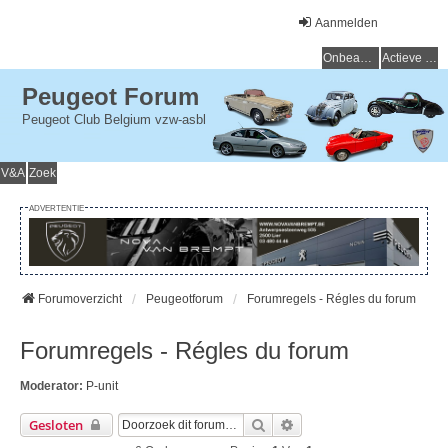
Aanmelden
Onbeantwoorde onderwerpen
Actieve onderwerpen
Peugeot Forum
Peugeot Club Belgium vzw-asbl
V&A
Zoek
ADVERTENTIE
Forumoverzicht
Peugeotforum
Forumregels - Régles du forum
Forumregels - Régles du forum
Moderator:
P-unit
Zoek
Uitgebreid Zoeken
Gesloten