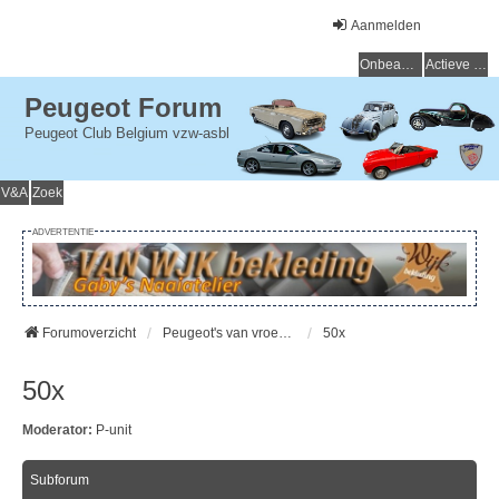
Aanmelden
Onbeantwoorde onderwerpen
Actieve onderwerpen
Peugeot Forum
Peugeot Club Belgium vzw-asbl
V&A
Zoek
ADVERTENTIE
Forumoverzicht
Peugeot's van vroeger (> 15 jaar) - Peugeot du passé (> 15 ans)
50x
50x
Moderator:
P-unit
Subforum