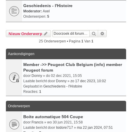
Geschiedenis - l'Histoire
Moderator:
Axel
Onderwerpen:
5
Zoek
Uitgebreid Zo
Nieuw Onderwerp
25 Onderwerpen • Pagina
1
Van
1
Aankondigingen
Member ->> Peugeot Club Belgium (info) member
Peugeot forum
door
Donny
» do 02 dec 2021, 15:05
Laatste bericht door
Donny
»
zo 17 dec 2023, 10:02
Geplaatst in
Geschiedenis - l'Histoire
Reacties:
1
Onderwerpen
Boite automatique 504 Coupe
door
Francis
» wo 30 jun 2021, 15:58
Laatste bericht door
Isidore717
»
ma 22 jan 2024, 07:51