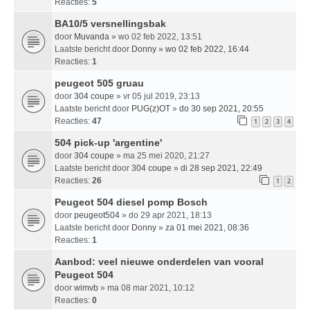
Reacties:
5
BA10/5 versnellingsbak
door
Muvanda
» wo 02 feb 2022, 13:51
Laatste bericht door
Donny
»
wo 02 feb 2022, 16:44
Reacties:
1
peugeot 505 gruau
door
304 coupe
» vr 05 jul 2019, 23:13
Laatste bericht door
PUG(z)OT
»
do 30 sep 2021, 20:55
Reacties:
47
1
2
3
4
504 pick-up 'argentine'
door
304 coupe
» ma 25 mei 2020, 21:27
Laatste bericht door
304 coupe
»
di 28 sep 2021, 22:49
Reacties:
26
1
2
Peugeot 504 diesel pomp Bosch
door
peugeot504
» do 29 apr 2021, 18:13
Laatste bericht door
Donny
»
za 01 mei 2021, 08:36
Reacties:
1
Aanbod: veel nieuwe onderdelen van vooral
Peugeot 504
door
wimvb
» ma 08 mar 2021, 10:12
Reacties:
0