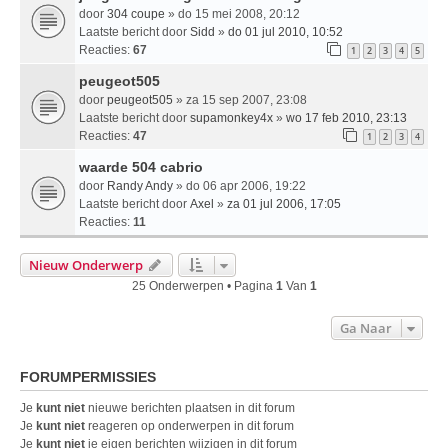
door
304 coupe
» do 15 mei 2008, 20:12
Laatste bericht door
Sidd
»
do 01 jul 2010, 10:52
Reacties:
67
1
2
3
4
5
peugeot505
door
peugeot505
» za 15 sep 2007, 23:08
Laatste bericht door
supamonkey4x
»
wo 17 feb 2010, 23:13
Reacties:
47
1
2
3
4
waarde 504 cabrio
door
Randy Andy
» do 06 apr 2006, 19:22
Laatste bericht door
Axel
»
za 01 jul 2006, 17:05
Reacties:
11
Nieuw Onderwerp
25 Onderwerpen • Pagina
1
Van
1
Ga Naar
FORUMPERMISSIES
Je
kunt niet
nieuwe berichten plaatsen in dit forum
Je
kunt niet
reageren op onderwerpen in dit forum
Je
kunt niet
je eigen berichten wijzigen in dit forum