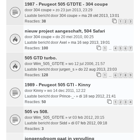
1987 - Peugeot 505 GTDTE - 304 coupe
door
304 coupe
» zo 23 jun 2013, 23:29
Laatste bericht door
304 coupe
»
ma 28 okt 2013, 13:01
Reacties:
38
1
2
3
nieuw project aangeschaft, 504 Safari
door
304 coupe
» do 20 mei 2010, 00:25
Laatste bericht door
Axel
»
ma 16 sep 2013, 19:01
Reacties:
100
1
4
5
6
7
…
505 GTD turbo.
door
Wim_505_GTDTE
» wo 12 jul 2006, 21:57
Laatste bericht door
jurgen_s
»
do 22 aug 2013, 23:03
Reacties:
128
1
6
7
8
9
…
1989 - Peugeot 505 GTI - Kinny
door
Kinny
» wo 14 dec 2011, 12:22
Laatste bericht door
Prince-_-
»
di 18 sep 2012, 21:41
Reacties:
50
1
2
3
4
505 vs 508.
door
Wim_505_GTDTE
» vr 03 feb 2012, 20:15
Laatste bericht door
Sidd
»
di 07 feb 2012, 09:18
Reacties:
3
jongensdroom gaat in vervulling