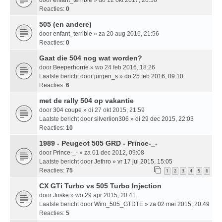
door
enfant_terrible
» do 12 okt 2017, 20:58
Reacties:
0
505 (en andere)
door
enfant_terrible
» za 20 aug 2016, 21:56
Reacties:
0
Gaat die 504 nog wat worden?
door
Beeperhorrie
» wo 24 feb 2016, 18:26
Laatste bericht door
jurgen_s
»
do 25 feb 2016, 09:10
Reacties:
6
met de rally 504 op vakantie
door
304 coupe
» di 27 okt 2015, 21:59
Laatste bericht door
silverlion306
»
di 29 dec 2015, 22:03
Reacties:
10
1989 - Peugeot 505 GRD - Prince-_-
door
Prince-_-
» za 01 dec 2012, 09:08
Laatste bericht door
Jethro
»
vr 17 jul 2015, 15:05
Reacties:
75
1
2
3
4
5
6
CX GTi Turbo vs 505 Turbo Injection
door
Joske
» wo 29 apr 2015, 20:41
Laatste bericht door
Wim_505_GTDTE
»
za 02 mei 2015, 20:49
Reacties:
5