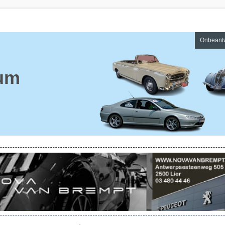
Onbeant
um