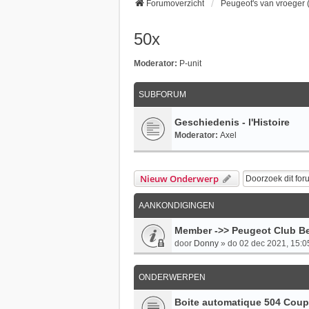
Forumoverzicht
Peugeot's van vroeger (
50x
Moderator:
P-unit
SUBFORUM
Geschiedenis - l'Histoire
Moderator:
Axel
Nieuw Onderwerp
AANKONDIGINGEN
Member ->> Peugeot Club Be
door
Donny
»
do 02 dec 2021, 15:0
ONDERWERPEN
Boite automatique 504 Cou