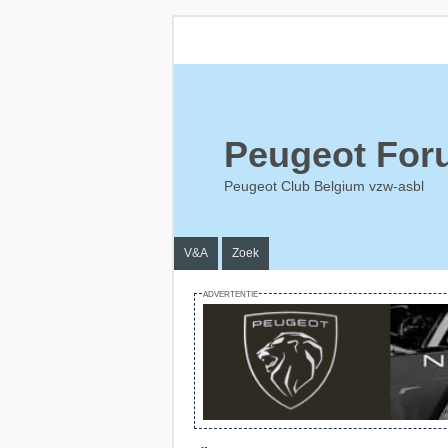
Peugeot For
Peugeot Club Belgium vzw-asbl
V&A
Zoek
ADVERTENTIE