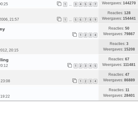
Weergaves:
144270
00:25
1
3
4
5
6
7
…
Reacties:
128
Weergaves:
154441
 2006, 21:57
1
5
6
7
8
9
…
Reacties:
50
nny
Weergaves:
79867
1
2
3
4
Reacties:
3
Weergaves:
15208
2012, 20:15
Reacties:
67
ling
Weergaves:
111481
20:12
1
2
3
4
5
Reacties:
47
Weergaves:
86889
 23:08
1
2
3
4
Reacties:
11
Weergaves:
28401
 19:22