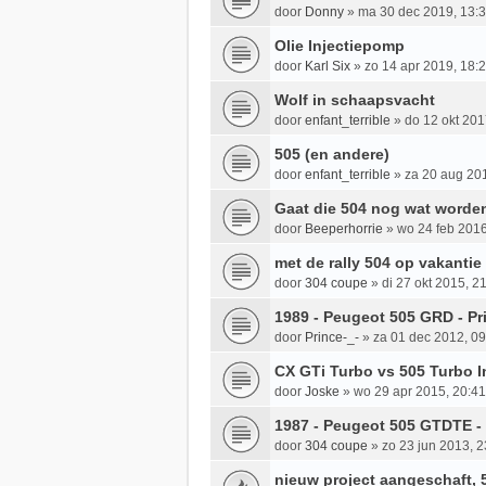
door
Donny
»
ma 30 dec 2019, 13:
Olie Injectiepomp
door
Karl Six
»
zo 14 apr 2019, 18:
Wolf in schaapsvacht
door
enfant_terrible
»
do 12 okt 201
505 (en andere)
door
enfant_terrible
»
za 20 aug 20
Gaat die 504 nog wat worde
door
Beeperhorrie
»
wo 24 feb 2016
met de rally 504 op vakantie
door
304 coupe
»
di 27 okt 2015, 2
1989 - Peugeot 505 GRD - Pr
door
Prince-_-
»
za 01 dec 2012, 09
CX GTi Turbo vs 505 Turbo I
door
Joske
»
wo 29 apr 2015, 20:41
1987 - Peugeot 505 GTDTE -
door
304 coupe
»
zo 23 jun 2013, 2
nieuw project aangeschaft, 5