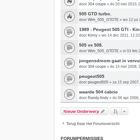
door
304 coupe
»
do 20 mei 2010, 
505 GTD turbo.
door
Wim_505_GTDTE
»
wo 12 jul
1989 - Peugeot 505 GTI - Ki
door
Kinny
»
wo 14 dec 2011, 12:22
505 vs 508.
door
Wim_505_GTDTE
»
vr 03 feb 
jongensdroom gaat in vervul
door
304 coupe
»
do 15 mei 2008, 
peugeot505
door
peugeot505
»
za 15 sep 2007,
waarde 504 cabrio
door
Randy Andy
»
do 06 apr 2006,
Nieuw Onderwerp
Terug Naar Het Forumoverzicht
FORUMPERMISSIES