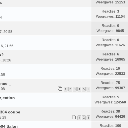
Weergaves:
15153
36
Reacties:
3
Weergaves:
11104
24
Reacties:
0
Weergaves:
9845
7, 20:58
Reacties:
0
Weergaves:
11626
16, 21:56
Reacties:
6
n?
Weergaves:
16965
, 18:26
Reacties:
10
Weergaves:
22533
1:59
Reacties:
75
ince-_-
Weergaves:
99307
:08
1
2
3
4
5
6
Reacties:
5
njection
Weergaves:
124560
Reacties:
38
 304 coupe
Weergaves:
64426
3:29
1
2
3
Reacties:
100
04 Safari