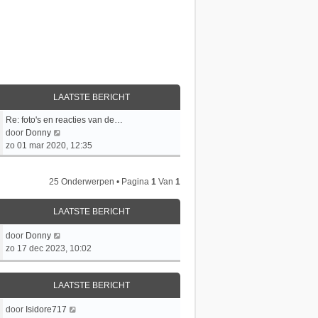
LAATSTE BERICHT
L
Re: foto's en reacties van de…
a
B
door
Donny
a
e
zo 01 mar 2020, 12:35
t
k
s
i
25 Onderwerpen • Pagina
1
Van
1
t
j
e
k
b
l
LAATSTE BERICHT
e
a
r
a
L
door
Donny
i
t
a
zo 17 dec 2023, 10:02
c
s
a
h
t
t
t
LAATSTE BERICHT
e
s
b
t
L
door
Isidore717
e
e