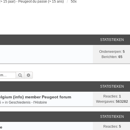
> 15 jaar) - Peugeot du passé (> 15 ans)
50x
STATISTIEKEN
Onderwerpen:
5
Berichten:
65
Zoek
Uitgebreid Zoeken
STATISTIEKEN
Reacties:
1
lgium (info) member Peugeot forum
Weergaves:
563282
5
» in
Geschiedenis - l'Histoire
STATISTIEKEN
Reacties:
5
pe