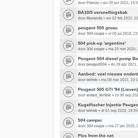
door
Francis
»
wo 30 jun 2021, 15:
BA10/5 versnellingsbak
door
Muvanda
»
wo 02 feb 2022, 1
peugeot 505 gruau
door
304 coupe
»
vr 05 jul 2019, 23
504 pick-up 'argentine'
door
304 coupe
»
ma 25 mei 2020, 
Peugeot 504 diesel pomp B
door
peugeot504
»
do 29 apr 2021,
Aanbod: veel nieuwe onderd
door
wimvb
»
ma 08 mar 2021, 10:
Peugeot 505 GTI '94 (Lieven
door
enfant_terrible
»
zo 06 sep 202
Kugelfischer Injectie Peuge
door
wimvb
»
di 01 sep 2020, 19:35
504 camper
door
304 coupe
»
ma 27 jan 2020, 
Pics from the net