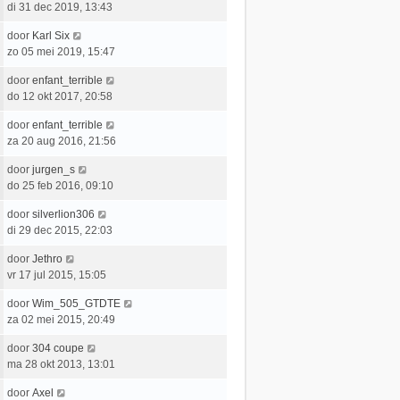
r
h
a
di 31 dec 2019, 13:43
s
b
i
t
a
t
e
c
L
door
Karl Six
t
e
r
h
a
zo 05 mei 2019, 15:47
s
b
i
t
a
t
e
c
L
door
enfant_terrible
t
e
r
h
a
do 12 okt 2017, 20:58
s
b
i
t
a
t
e
c
L
door
enfant_terrible
t
e
r
h
a
za 20 aug 2016, 21:56
s
b
i
t
a
t
e
c
L
door
jurgen_s
t
e
r
h
a
do 25 feb 2016, 09:10
s
b
i
t
a
t
e
c
L
door
silverlion306
t
e
r
h
a
di 29 dec 2015, 22:03
s
b
i
t
a
t
e
c
L
door
Jethro
t
e
r
h
a
vr 17 jul 2015, 15:05
s
b
i
t
a
t
e
c
L
door
Wim_505_GTDTE
t
e
r
h
a
za 02 mei 2015, 20:49
s
b
i
t
a
t
e
c
L
door
304 coupe
t
e
r
h
a
ma 28 okt 2013, 13:01
s
b
i
t
a
t
e
c
L
door
Axel
t
e