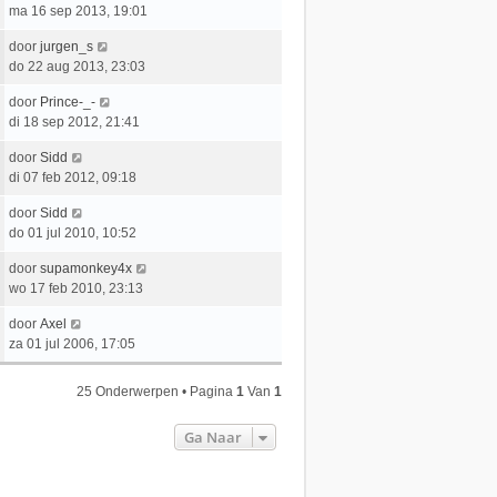
r
h
a
ma 16 sep 2013, 19:01
s
b
i
t
a
t
e
c
L
door
jurgen_s
t
e
r
h
a
do 22 aug 2013, 23:03
s
b
i
t
a
t
e
c
L
door
Prince-_-
t
e
r
h
a
di 18 sep 2012, 21:41
s
b
i
t
a
t
e
c
L
door
Sidd
t
e
r
h
a
di 07 feb 2012, 09:18
s
b
i
t
a
t
e
c
L
door
Sidd
t
e
r
h
a
do 01 jul 2010, 10:52
s
b
i
t
a
t
e
c
L
door
supamonkey4x
t
e
r
h
a
wo 17 feb 2010, 23:13
s
b
i
t
a
t
e
c
L
door
Axel
t
e
r
h
a
za 01 jul 2006, 17:05
s
b
i
t
a
t
e
c
t
e
r
25 Onderwerpen • Pagina
1
Van
1
h
s
b
i
t
t
e
c
Ga Naar
e
r
h
b
i
t
e
c