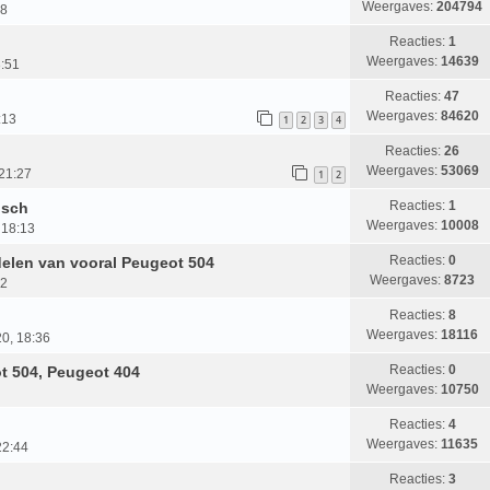
Weergaves:
204794
58
Reacties:
1
Weergaves:
14639
3:51
Reacties:
47
Weergaves:
84620
:13
1
2
3
4
Reacties:
26
Weergaves:
53069
21:27
1
2
Reacties:
1
osch
Weergaves:
10008
 18:13
Reacties:
0
elen van vooral Peugeot 504
Weergaves:
8723
12
Reacties:
8
)
Weergaves:
18116
0, 18:36
Reacties:
0
ot 504, Peugeot 404
Weergaves:
10750
Reacties:
4
Weergaves:
11635
22:44
Reacties:
3