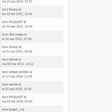
a
ma 22 jan 2024, 07:51
r
b
a
i
e
L
door
Donny
t
c
r
a
wo 02 feb 2022, 16:44
s
h
i
a
t
t
c
L
door
PUG(z)OT
t
e
h
a
do 30 sep 2021, 20:55
s
b
t
a
t
e
L
door
304 coupe
t
e
r
a
di 28 sep 2021, 22:49
s
b
i
a
t
e
c
L
door
Donny
t
e
r
h
a
za 01 mei 2021, 08:36
s
b
i
t
a
t
e
c
L
door
wimvb
t
e
r
h
a
ma 08 mar 2021, 10:12
s
b
i
t
a
t
e
c
L
door
enfant_terrible
t
e
r
h
a
zo 27 sep 2020, 21:09
s
b
i
t
a
t
e
c
L
door
wimvb
t
e
r
h
a
di 01 sep 2020, 19:35
s
b
i
t
a
t
e
c
L
door
PUG(z)OT
t
e
r
h
a
ma 03 feb 2020, 00:00
s
b
i
t
a
t
e
c
L
door
jurgen_s
t
e