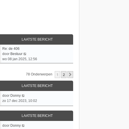
LAATSTE BERICHT
L
Re: de 406
a
B
door
Bestuur
a
e
wo 08 jan 2025, 12:56
t
k
s
i
1
2
t
j
Volgende
78 Onderwerpen
e
k
b
l
LAATSTE BERICHT
e
a
r
a
L
door
Donny
i
t
a
zo 17 dec 2023, 10:02
c
s
a
h
t
t
t
LAATSTE BERICHT
e
s
b
t
L
door
Donny
e
e