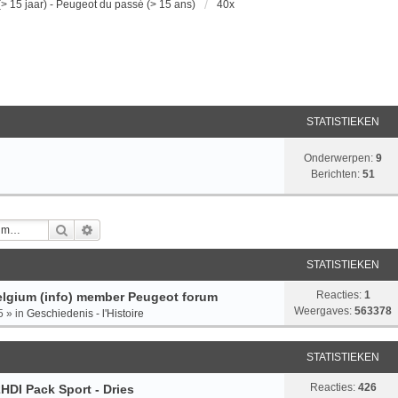
> 15 jaar) - Peugeot du passé (> 15 ans)
40x
STATISTIEKEN
Onderwerpen:
9
Berichten:
51
Zoek
Uitgebreid Zoeken
STATISTIEKEN
Reacties:
1
lgium (info) member Peugeot forum
Weergaves:
563378
5
» in
Geschiedenis - l'Histoire
STATISTIEKEN
Reacties:
426
HDI Pack Sport - Dries