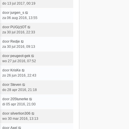
e
r
h
a
do 13 jul 2017, 00:19
s
b
i
t
a
t
e
c
L
door
jurgen_s
t
e
r
h
a
za 06 aug 2016, 13:55
s
b
i
t
a
t
e
c
L
door
PUG(z)OT
t
e
r
h
a
za 30 jul 2016, 22:33
s
b
i
t
a
t
e
c
L
door
Redje
t
e
r
h
a
za 30 jul 2016, 09:13
s
b
i
t
a
t
e
c
L
door
peugeot-gek
t
e
r
h
a
wo 27 jul 2016, 07:52
s
b
i
t
a
t
e
c
L
door
KrisKe
t
e
r
h
a
zo 26 jun 2016, 22:43
s
b
i
t
a
t
e
c
L
door
Steven
t
e
r
h
a
do 28 apr 2016, 21:18
s
b
i
t
a
t
e
c
L
door
205tunerke
t
e
r
h
a
di 05 apr 2016, 21:00
s
b
i
t
a
t
e
c
L
door
silverlion306
t
e
r
h
a
wo 30 mar 2016, 13:13
s
b
i
t
a
t
e
c
L
door
Axel
t