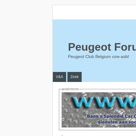
Peugeot For
Peugeot Club Belgium vzw-asbl
V&A
Zoek
ADVERTENTIE