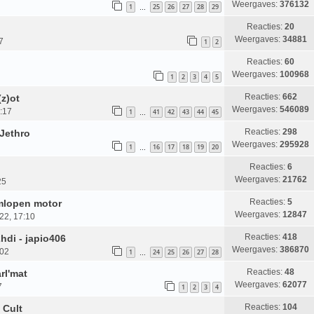
Weergaves:
376132
1
25
26
27
28
29
…
Reacties:
20
Weergaves:
34881
7
1
2
Reacties:
60
Weergaves:
100968
1
2
3
4
5
Reacties:
662
(z)ot
Weergaves:
546089
9:17
1
41
42
43
44
45
…
Reacties:
298
 Jethro
Weergaves:
295928
1
16
17
18
19
20
…
Reacties:
6
Weergaves:
21762
25
Reacties:
5
mlopen motor
Weergaves:
12847
22, 17:10
Reacties:
418
hdi - japio406
Weergaves:
386870
:02
1
24
25
26
27
28
…
Reacties:
48
rl'mat
Weergaves:
62077
7
1
2
3
4
Reacties:
104
 Cult