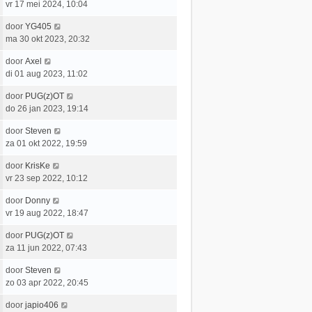
a
vr 17 mei 2024, 10:04
r
b
a
i
e
L
door
YG405
t
c
r
a
ma 30 okt 2023, 20:32
s
h
i
a
t
t
c
L
door
Axel
t
e
h
a
di 01 aug 2023, 11:02
s
b
t
a
t
e
L
door
PUG(z)OT
t
e
r
a
do 26 jan 2023, 19:14
s
b
i
a
t
e
c
L
door
Steven
t
e
r
h
a
za 01 okt 2022, 19:59
s
b
i
t
a
t
e
c
L
door
KrisKe
t
e
r
h
a
vr 23 sep 2022, 10:12
s
b
i
t
a
t
e
c
L
door
Donny
t
e
r
h
a
vr 19 aug 2022, 18:47
s
b
i
t
a
t
e
c
L
door
PUG(z)OT
t
e
r
h
a
za 11 jun 2022, 07:43
s
b
i
t
a
t
e
c
L
door
Steven
t
e
r
h
a
zo 03 apr 2022, 20:45
s
b
i
t
a
t
e
c
L
door
japio406
t
e