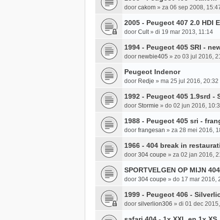
door
cakom
»
za 06 sep 2008, 15:4
2005 - Peugeot 407 2.0 HDI E
door
Cult
»
di 19 mar 2013, 11:14
1994 - Peugeot 405 SRI - ne
door
newbie405
»
zo 03 jul 2016, 2
Peugeot Indenor
door
Redje
»
ma 25 jul 2016, 20:32
1992 - Peugeot 405 1.9srd - 
door
Stormie
»
do 02 jun 2016, 10:
1988 - Peugeot 405 sri - fra
door
frangesan
»
za 28 mei 2016, 1
1966 - 404 break in restaurat
door
304 coupe
»
za 02 jan 2016, 2
SPORTVELGEN OP MIJN 404
door
304 coupe
»
do 17 mar 2016, 
1999 - Peugeot 406 - Silverl
door
silverlion306
»
di 01 dec 2015
safari 404 - 1x XXL en 1x XS