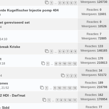
Weergaves:
120730
1
3
4
5
6
7
…
Reacties:
0
rde Kugelfischer Injectie pomp 404
Weergaves:
11601
9
Reacties:
0
et gereviseerd set
Weergaves:
10526
14
Reacties:
7
Weergaves:
72885
 14:10
Reacties:
133
break Kriske
Weergaves:
146165
1
5
6
7
8
9
…
Reacties:
170
t
Weergaves:
210813
8:18
1
8
9
10
11
12
…
Reacties:
34
Weergaves:
53172
24
1
2
3
Reacties:
189
Jones
Weergaves:
216798
, 21:52
1
9
10
11
12
13
…
Reacties:
162
 HDI - Darl'mat
Weergaves:
170954
1
7
8
9
10
11
…
Reacties:
77
- Sidd