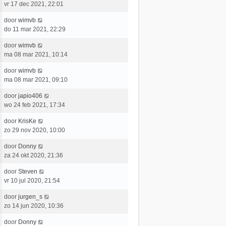
r
h
a
vr 17 dec 2021, 22:01
s
b
i
t
a
t
e
c
L
door
wimvb
t
e
r
h
a
do 11 mar 2021, 22:29
s
b
i
t
a
t
e
c
L
door
wimvb
t
e
r
h
a
ma 08 mar 2021, 10:14
s
b
i
t
a
t
e
c
L
door
wimvb
t
e
r
h
a
ma 08 mar 2021, 09:10
s
b
i
t
a
t
e
c
L
door
japio406
t
e
r
h
a
wo 24 feb 2021, 17:34
s
b
i
t
a
t
e
c
L
door
KrisKe
t
e
r
h
a
zo 29 nov 2020, 10:00
s
b
i
t
a
t
e
c
L
door
Donny
t
e
r
h
a
za 24 okt 2020, 21:36
s
b
i
t
a
t
e
c
L
door
Steven
t
e
r
h
a
vr 10 jul 2020, 21:54
s
b
i
t
a
t
e
c
L
door
jurgen_s
t
e
r
h
a
zo 14 jun 2020, 10:36
s
b
i
t
a
t
e
c
L
door
Donny
t
e