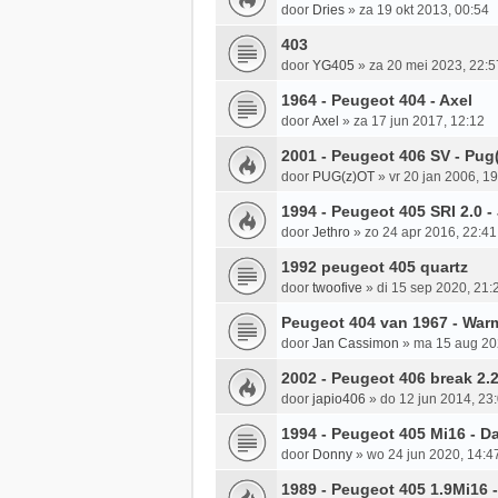
door
Dries
»
za 19 okt 2013, 00:54
403
door
YG405
»
za 20 mei 2023, 22:5
1964 - Peugeot 404 - Axel
door
Axel
»
za 17 jun 2017, 12:12
2001 - Peugeot 406 SV - Pug
door
PUG(z)OT
»
vr 20 jan 2006, 1
1994 - Peugeot 405 SRI 2.0 -
door
Jethro
»
zo 24 apr 2016, 22:41
1992 peugeot 405 quartz
door
twoofive
»
di 15 sep 2020, 21:
Peugeot 404 van 1967 - War
door
Jan Cassimon
»
ma 15 aug 20
2002 - Peugeot 406 break 2.2
door
japio406
»
do 12 jun 2014, 23
1994 - Peugeot 405 Mi16 - Da
door
Donny
»
wo 24 jun 2020, 14:4
1989 - Peugeot 405 1.9Mi16 -