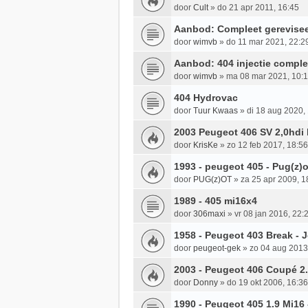
door
Cult
»
do 21 apr 2011, 16:45
Aanbod: Compleet gerevisee
door
wimvb
»
do 11 mar 2021, 22:2
Aanbod: 404 injectie comple
door
wimvb
»
ma 08 mar 2021, 10:
404 Hydrovac
door
Tuur Kwaas
»
di 18 aug 2020,
2003 Peugeot 406 SV 2,0hdi 
door
KrisKe
»
zo 12 feb 2017, 18:56
1993 - peugeot 405 - Pug(z)o
door
PUG(z)OT
»
za 25 apr 2009, 1
1989 - 405 mi16x4
door
306maxi
»
vr 08 jan 2016, 22:
1958 - Peugeot 403 Break - 
door
peugeot-gek
»
zo 04 aug 2013
2003 - Peugeot 406 Coupé 2.2
door
Donny
»
do 19 okt 2006, 16:36
1990 - Peugeot 405 1.9 Mi16 