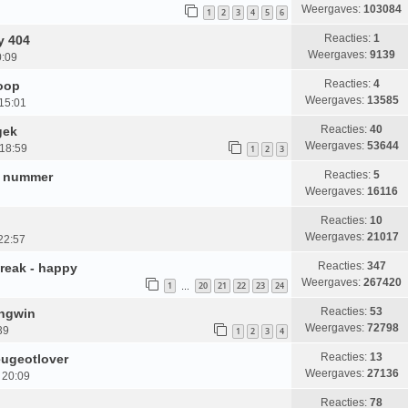
Weergaves:
103084
1
2
3
4
5
6
Reacties:
1
y 404
Weergaves:
9139
0:09
Reacties:
4
Koop
Weergaves:
13585
15:01
Reacties:
40
gek
Weergaves:
53644
 18:59
1
2
3
Reacties:
5
s nummer
Weergaves:
16116
Reacties:
10
Weergaves:
21017
22:57
Reacties:
347
break - happy
Weergaves:
267420
1
20
21
22
23
24
…
Reacties:
53
ingwin
Weergaves:
72798
39
1
2
3
4
Reacties:
13
eugeotlover
Weergaves:
27136
, 20:09
Reacties:
78