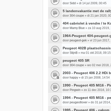
door
Sidd
»
di 14 jul 2009, 00:45
5 landenvakantie met de rall
door
304 coupe
»
di 21 jan 2020, 0
404 cabriolet à vendre / te 
door
Mamy Blue
»
za 10 aug 2019, 
1964-Peugeot 404-peugeot-
door
peugeot-gek
»
vr 23 jun 2017,
Peugeot 402B plaatschassi
door
StijnB
»
ma 01 okt 2018, 09:15
peugeot 405 SR
door
304 coupe
»
wo 02 mei 2018, 
2003 - Peugeot 406 2.2 HDi 
door
happy
»
di 15 jan 2008, 14:54
1990 - Peugeot 405 MI16 - P
door
Pingwin
»
zo 11 dec 2016, 10:
1994 - Peugeot 405 MI16 - p
door
peugeotlover
»
do 31 jul 2014
1995 - Peugeot 406 - cakom