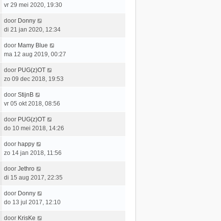
r
h
a
vr 29 mei 2020, 19:30
s
b
i
t
a
t
e
c
L
door
Donny
t
e
r
h
a
di 21 jan 2020, 12:34
s
b
i
t
a
t
e
c
L
door
Mamy Blue
t
e
r
h
a
ma 12 aug 2019, 00:27
s
b
i
t
a
t
e
c
L
door
PUG(z)OT
t
e
r
h
a
zo 09 dec 2018, 19:53
s
b
i
t
a
t
e
c
L
door
StijnB
t
e
r
h
a
vr 05 okt 2018, 08:56
s
b
i
t
a
t
e
c
L
door
PUG(z)OT
t
e
r
h
a
do 10 mei 2018, 14:26
s
b
i
t
a
t
e
c
L
door
happy
t
e
r
h
a
zo 14 jan 2018, 11:56
s
b
i
t
a
t
e
c
L
door
Jethro
t
e
r
h
a
di 15 aug 2017, 22:35
s
b
i
t
a
t
e
c
L
door
Donny
t
e
r
h
a
do 13 jul 2017, 12:10
s
b
i
t
a
t
e
c
L
door
KrisKe
t