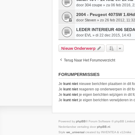
door
304 coupe
»
za 06 feb 2016, 2
2004 - Peugeot 407SW 1.6Hd
door
Steven
»
zo 26 feb 2012, 11:3
LEDER INTERIEUR 406 SED
door
EVL
»
di 22 dec 2015, 14:43
Nieuw Onderwerp
Terug Naar Het Forumoverzicht
FORUMPERMISSIES
Je
kunt niet
nieuwe berichten plaatsen in dit f
Je
kunt niet
reageren op onderwerpen in dit f
Je
kunt niet
je eigen berichten wijzigen in dit 
Je
kunt niet
je eigen berichten verwijderen in d
Powered by
phpBB
® Forum Software © phpBB Limited
Nederlandse vertaling door
phpBB.nl
.
Style
we_universal
created by INVENTEA & v12mike