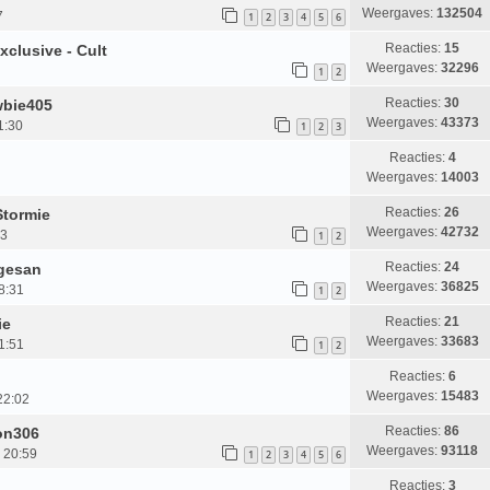
Weergaves:
132504
7
1
2
3
4
5
6
Reacties:
15
xclusive - Cult
Weergaves:
32296
1
2
Reacties:
30
wbie405
Weergaves:
43373
1:30
1
2
3
Reacties:
4
Weergaves:
14003
Reacties:
26
Stormie
Weergaves:
42732
33
1
2
Reacties:
24
ngesan
Weergaves:
36825
8:31
1
2
Reacties:
21
ie
Weergaves:
33683
1:51
1
2
Reacties:
6
Weergaves:
15483
22:02
Reacties:
86
ion306
Weergaves:
93118
, 20:59
1
2
3
4
5
6
Reacties:
3