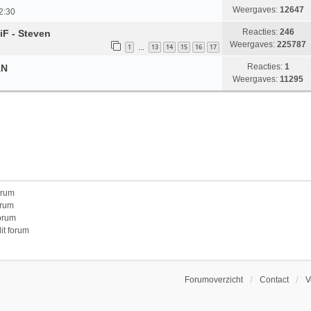
Weergaves:
12647
2:30
Reacties:
246
iF - Steven
Weergaves:
225787
2
1
13
14
15
16
17
…
Reacties:
1
AN
Weergaves:
11295
orum
orum
forum
it forum
Forumoverzicht
Contact
V