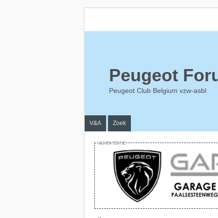
Peugeot For
Peugeot Club Belgium vzw-asbl
V&A
Zoek
ADVERTENTIE