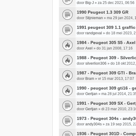
door
Big-J
»
za 25 dec 2021, 06:56
1990 Peugeot 1.3 309 GR
door
Stijnieman
»
ma 29 jan 2024, 
1991 peugeot 309 1.1 graffi
door
randgeval
»
do 18 mei 2023, 2
1984 - Peugeot 305 S5 - Axel
door
Axel
»
do 31 jan 2008, 17:16
1988 - Peugeot 309 - Silverl
door
silverlion306
»
do 18 okt 2012
1987 - Peugeot 309 GTI - Br
door
Bram
»
vr 15 mar 2013, 17:07
1990 - peugeot 309 gti16 - g
door
Gertjan
»
ma 28 jul 2014, 21:3
1991 - Peugeot 309 SX - Gert
door
Gertjan
»
di 23 mar 2010, 23:1
1973 - Peugeot 304s - andy
door
andy304s
»
za 19 sep 2015, 2
1936 - Peugeot 301D - Com