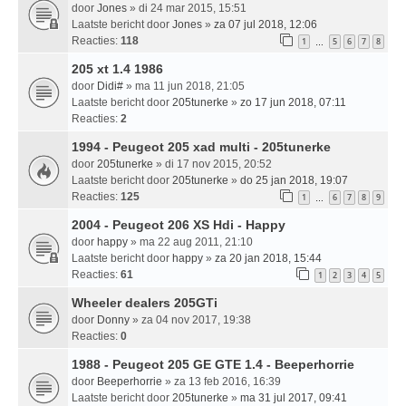
door
Jones
» di 24 mar 2015, 15:51
Laatste bericht door
Jones
»
za 07 jul 2018, 12:06
Reacties:
118
1
5
6
7
8
…
205 xt 1.4 1986
door
Didi#
» ma 11 jun 2018, 21:05
Laatste bericht door
205tunerke
»
zo 17 jun 2018, 07:11
Reacties:
2
1994 - Peugeot 205 xad multi - 205tunerke
door
205tunerke
» di 17 nov 2015, 20:52
Laatste bericht door
205tunerke
»
do 25 jan 2018, 19:07
Reacties:
125
1
6
7
8
9
…
2004 - Peugeot 206 XS Hdi - Happy
door
happy
» ma 22 aug 2011, 21:10
Laatste bericht door
happy
»
za 20 jan 2018, 15:44
Reacties:
61
1
2
3
4
5
Wheeler dealers 205GTi
door
Donny
» za 04 nov 2017, 19:38
Reacties:
0
1988 - Peugeot 205 GE GTE 1.4 - Beeperhorrie
door
Beeperhorrie
» za 13 feb 2016, 16:39
Laatste bericht door
205tunerke
»
ma 31 jul 2017, 09:41