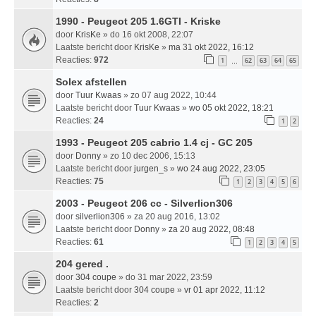
1990 - Peugeot 205 1.6GTI - Kriske
door
KrisKe
» do 16 okt 2008, 22:07
Laatste bericht door
KrisKe
»
ma 31 okt 2022, 16:12
Reacties:
972
1
62
63
64
65
…
Solex afstellen
door
Tuur Kwaas
» zo 07 aug 2022, 10:44
Laatste bericht door
Tuur Kwaas
»
wo 05 okt 2022, 18:21
Reacties:
24
1
2
1993 - Peugeot 205 cabrio 1.4 cj - GC 205
door
Donny
» zo 10 dec 2006, 15:13
Laatste bericht door
jurgen_s
»
wo 24 aug 2022, 23:05
Reacties:
75
1
2
3
4
5
6
2003 - Peugeot 206 cc - Silverlion306
door
silverlion306
» za 20 aug 2016, 13:02
Laatste bericht door
Donny
»
za 20 aug 2022, 08:48
Reacties:
61
1
2
3
4
5
204 gered .
door
304 coupe
» do 31 mar 2022, 23:59
Laatste bericht door
304 coupe
»
vr 01 apr 2022, 11:12
Reacties:
2