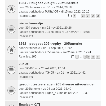
1984 - Peugeot 205 gti - 205tunerke's
door
205tunerke
» zo 30 nov 2014, 20:18
Laatste bericht door
PUG(z)OT
»
di 15 mar 2022, 20:15
Reacties:
384
1
23
24
25
26
…
nieuw leeuwtje
door
304 coupe
» ma 22 nov 2021, 20:26
Laatste bericht door
304 coupe
»
di 23 nov 2021, 10:08
Reacties:
3
1992 - peugeot 205 trophy - 205tunerke
door
205tunerke
» do 14 sep 2017, 21:42
Laatste bericht door
205tunerke
»
zo 02 mei 2021, 17:41
Reacties:
160
1
8
9
10
11
…
205 cti
door
YG405
» za 24 okt 2020, 17:34
Laatste bericht door
YG405
»
za 01 mei 2021, 14:41
Reacties:
9
gezocht testverslagen 205 diverse uitvoeringen
door
205tunerke
» zo 04 apr 2021, 15:40
Laatste bericht door
jurgen_s
»
ma 05 apr 2021, 19:39
Reacties:
3
Embleem GTI