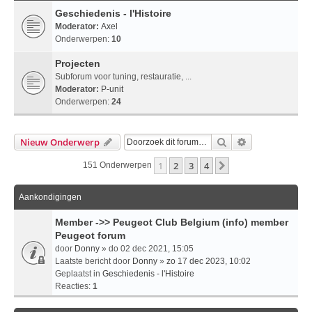
Geschiedenis - l'Histoire
Moderator:
Axel
Onderwerpen:
10
Projecten
Subforum voor tuning, restauratie, ...
Moderator:
P-unit
Onderwerpen:
24
Zoek
Uitgebreid Zo
Nieuw Onderwerp
1
2
3
4
Volgende
151 Onderwerpen
Aankondigingen
Member ->> Peugeot Club Belgium (info) member
Peugeot forum
door
Donny
» do 02 dec 2021, 15:05
Laatste bericht door
Donny
»
zo 17 dec 2023, 10:02
Geplaatst in
Geschiedenis - l'Histoire
Reacties:
1