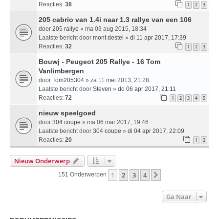
Reacties:
38
1
2
3
205 cabrio van 1.4i naar 1.3 rallye van een 106
door
205 rallye
» ma 03 aug 2015, 18:34
Laatste bericht door
mont destel
»
di 11 apr 2017, 17:39
Reacties:
32
1
2
3
Bouwj - Peugeot 205 Rallye - 16 Tom
Vanlimbergen
door
Tom205304
» za 11 mei 2013, 21:28
Laatste bericht door
Steven
»
do 06 apr 2017, 21:11
Reacties:
72
1
2
3
4
5
nieuw speelgoed
door
304 coupe
» ma 06 mar 2017, 19:46
Laatste bericht door
304 coupe
»
di 04 apr 2017, 22:09
Reacties:
20
1
2
Nieuw Onderwerp
1
2
3
4
Volgende
151 Onderwerpen
Ga Naar