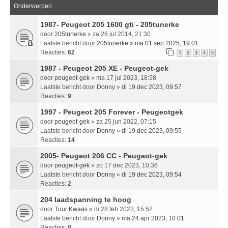
Onderwerpen
1987- Peugeot 205 1600 gti - 205tunerke
door
205tunerke
» za 26 jul 2014, 21:30
Laatste bericht door
205tunerke
»
ma 01 sep 2025, 19:01
Reacties:
62
1
2
3
4
5
1987 - Peugeot 205 XE - Peugeot-gek
door
peugeot-gek
» ma 17 jul 2023, 18:58
Laatste bericht door
Donny
»
di 19 dec 2023, 09:57
Reacties:
9
1997 - Peugeot 205 Forever - Peugeotgek
door
peugeot-gek
» za 25 jun 2022, 07:15
Laatste bericht door
Donny
»
di 19 dec 2023, 09:55
Reacties:
14
2005- Peugeot 206 CC - Peugeot-gek
door
peugeot-gek
» zo 17 dec 2023, 10:36
Laatste bericht door
Donny
»
di 19 dec 2023, 09:54
Reacties:
2
204 laadspanning te hoog
door
Tuur Kwaas
» di 28 feb 2023, 15:52
Laatste bericht door
Donny
»
ma 24 apr 2023, 10:01
Reacties:
8