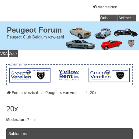
Aanmelden
Onbeantwoorde onderwerpen
Actieve onderwerpen
Peugeot Forum
Peugeot Club Belgium vzw-asbl
V&A
Zoek
ADVERTENTIE
Forumoverzicht
Peugeot's van vroeger (> 15 jaar) - Peugeot du passé (> 15 ans)
20x
20x
Moderator:
P-unit
Subforums