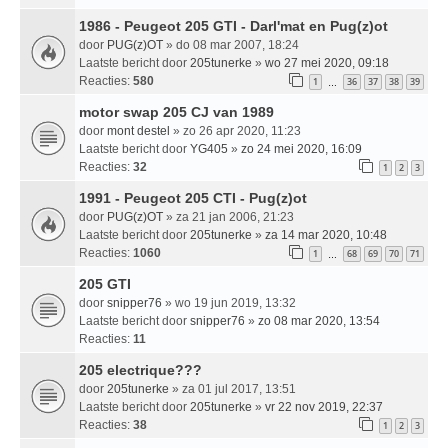
1986 - Peugeot 205 GTI - Darl'mat en Pug(z)ot
door
PUG(z)OT
» do 08 mar 2007, 18:24
Laatste bericht door
205tunerke
»
wo 27 mei 2020, 09:18
Reacties:
580
1
36
37
38
39
…
motor swap 205 CJ van 1989
door
mont destel
» zo 26 apr 2020, 11:23
Laatste bericht door
YG405
»
zo 24 mei 2020, 16:09
Reacties:
32
1
2
3
1991 - Peugeot 205 CTI - Pug(z)ot
door
PUG(z)OT
» za 21 jan 2006, 21:23
Laatste bericht door
205tunerke
»
za 14 mar 2020, 10:48
Reacties:
1060
1
68
69
70
71
…
205 GTI
door
snipper76
» wo 19 jun 2019, 13:32
Laatste bericht door
snipper76
»
zo 08 mar 2020, 13:54
Reacties:
11
205 electrique???
door
205tunerke
» za 01 jul 2017, 13:51
Laatste bericht door
205tunerke
»
vr 22 nov 2019, 22:37
Reacties:
38
1
2
3