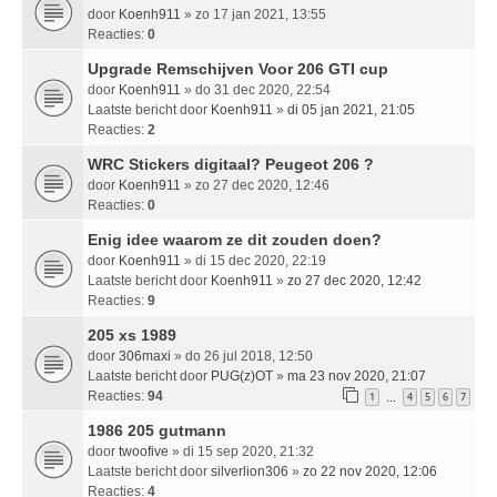
door
Koenh911
» zo 17 jan 2021, 13:55
Reacties:
0
Upgrade Remschijven Voor 206 GTI cup
door
Koenh911
» do 31 dec 2020, 22:54
Laatste bericht door
Koenh911
»
di 05 jan 2021, 21:05
Reacties:
2
WRC Stickers digitaal? Peugeot 206 ?
door
Koenh911
» zo 27 dec 2020, 12:46
Reacties:
0
Enig idee waarom ze dit zouden doen?
door
Koenh911
» di 15 dec 2020, 22:19
Laatste bericht door
Koenh911
»
zo 27 dec 2020, 12:42
Reacties:
9
205 xs 1989
door
306maxi
» do 26 jul 2018, 12:50
Laatste bericht door
PUG(z)OT
»
ma 23 nov 2020, 21:07
Reacties:
94
1
4
5
6
7
…
1986 205 gutmann
door
twoofive
» di 15 sep 2020, 21:32
Laatste bericht door
silverlion306
»
zo 22 nov 2020, 12:06
Reacties:
4