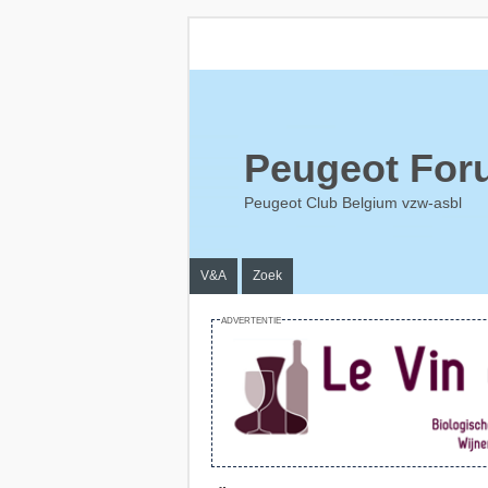
Peugeot For
Peugeot Club Belgium vzw-asbl
V&A
Zoek
ADVERTENTIE