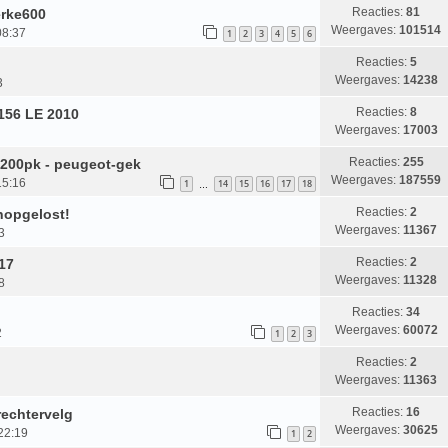
Reacties:
81
erke600
Weergaves:
101514
08:37
1
2
3
4
5
6
Reacties:
5
Weergaves:
14238
3
Reacties:
8
156 LE 2010
Weergaves:
17003
Reacties:
255
 200pk - peugeot-gek
Weergaves:
187559
15:16
1
14
15
16
17
18
…
Reacties:
2
onopgelost!
Weergaves:
11367
3
Reacties:
2
017
Weergaves:
11328
8
Reacties:
34
Weergaves:
60072
2
1
2
3
Reacties:
2
Weergaves:
11363
Reacties:
16
 rechtervelg
Weergaves:
30625
22:19
1
2