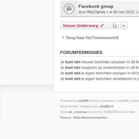
Facebook group
door
Rik1Sylvia
»
vr 06 nov 2015, 1
Nieuw Onderwerp
Terug Naar Het Forumoverzicht
FORUMPERMISSIES
Je
kunt niet
nieuwe berichten plaatsen in dit f
Je
kunt niet
reageren op onderwerpen in dit f
Je
kunt niet
je eigen berichten wijzigen in dit 
Je
kunt niet
je eigen berichten verwijderen in d
Powered by
phpBB
® Forum Software © phpBB Limited
Nederlandse vertaling door
phpBB.nl
.
Style
we_universal
created by INVENTEA & v12mike
Privacy
|
Gebruikersvoorwaarden