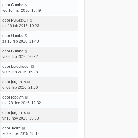
a
t
e
c
L
door
Gumbo
t
e
r
h
a
wo 16 mar 2016, 18:49
s
b
i
t
a
t
e
c
L
door
PUG(z)OT
t
e
r
h
a
do 18 feb 2016, 19:23
s
b
i
t
a
t
e
c
L
door
Gumbo
t
e
r
h
a
za 13 feb 2016, 21:40
s
b
i
t
a
t
e
c
L
door
Gumbo
t
e
r
h
a
vr 05 feb 2016, 20:32
s
b
i
t
a
t
e
c
L
door
laagvlieger
t
e
r
h
a
vr 05 feb 2016, 15:28
s
b
i
t
a
t
e
c
L
door
jurgen_s
t
e
r
h
a
di 02 feb 2016, 21:00
s
b
i
t
a
t
e
c
L
door
robbym
t
e
r
h
a
ma 28 dec 2015, 12:32
s
b
i
t
a
t
e
c
L
door
jurgen_s
t
e
r
h
a
vr 13 nov 2015, 15:33
s
b
i
t
a
t
e
c
L
door
Joske
t
e
r
h
a
zo 08 nov 2015, 15:14
s
b
i