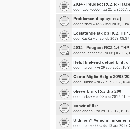
2014 - Peugeot RCZ R - Rac
door
racerke600
»
za 21 jan 2017, 
Problemen display( rcz )
door
gtsboy
»
zo 27 mei 2018, 10:4
Loslatende lak op RCZ THP 
door
KasKa
»
di 20 feb 2018, 08:37
2012 - Peugeot RCZ 1.6 THP
door
peugeot-gek
»
vr 08 jul 2016, 
Help! krakend geluid blijft 
door
martien
»
vr 29 sep 2017, 19:3
Cento Miglia Belgie 20/08/2
door
Gumbo
»
di 22 aug 2017, 18:4
olieverbruik Rcz thp 200
door
gtsboy
»
zo 28 mei 2017, 11:0
benzinefilter
door
johanp
»
za 29 jul 2017, 19:12
Uitlijnen? Verschil linker en
door
racerke600
»
do 13 apr 2017, 