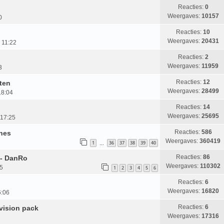
Reacties:
0
Weergaves:
10157
0
Reacties:
10
Weergaves:
20431
 11:22
Reacties:
2
Weergaves:
11959
3
Reacties:
12
iten
Weergaves:
28499
18:04
Reacties:
14
Weergaves:
25695
 17:25
Reacties:
586
ones
Weergaves:
360419
1
36
37
38
39
40
…
Reacties:
86
 - DanRo
Weergaves:
110302
05
1
2
3
4
5
6
Reacties:
6
Weergaves:
16820
6:06
Reacties:
6
vision pack
Weergaves:
17316