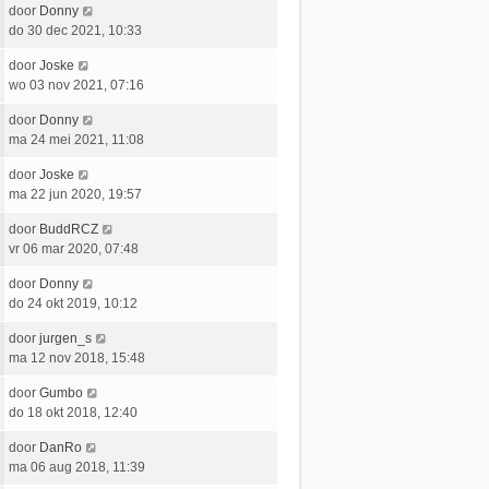
e
L
door
Donny
t
e
r
a
do 30 dec 2021, 10:33
s
b
i
a
t
e
c
L
door
Joske
t
e
r
h
a
wo 03 nov 2021, 07:16
s
b
i
t
a
t
e
c
L
door
Donny
t
e
r
h
a
ma 24 mei 2021, 11:08
s
b
i
t
a
t
e
c
L
door
Joske
t
e
r
h
a
ma 22 jun 2020, 19:57
s
b
i
t
a
t
e
c
L
door
BuddRCZ
t
e
r
h
a
vr 06 mar 2020, 07:48
s
b
i
t
a
t
e
c
L
door
Donny
t
e
r
h
a
do 24 okt 2019, 10:12
s
b
i
t
a
t
e
c
L
door
jurgen_s
t
e
r
h
a
ma 12 nov 2018, 15:48
s
b
i
t
a
t
e
c
L
door
Gumbo
t
e
r
h
a
do 18 okt 2018, 12:40
s
b
i
t
a
t
e
c
L
door
DanRo
t
e
r
h
a
ma 06 aug 2018, 11:39
s
b
i
t
a