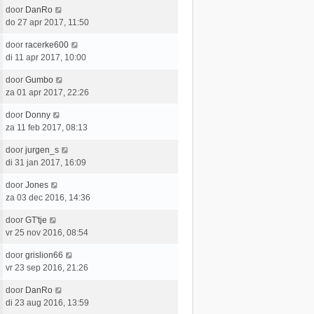
t
e
c
L
door
DanRo
t
e
r
h
a
do 27 apr 2017, 11:50
s
b
i
t
a
t
e
c
L
door
racerke600
t
e
r
h
a
di 11 apr 2017, 10:00
s
b
i
t
a
t
e
c
L
door
Gumbo
t
e
r
h
a
za 01 apr 2017, 22:26
s
b
i
t
a
t
e
c
L
door
Donny
t
e
r
h
a
za 11 feb 2017, 08:13
s
b
i
t
a
t
e
c
L
door
jurgen_s
t
e
r
h
a
di 31 jan 2017, 16:09
s
b
i
t
a
t
e
c
L
door
Jones
t
e
r
h
a
za 03 dec 2016, 14:36
s
b
i
t
a
t
e
c
L
door
GT'tje
t
e
r
h
a
vr 25 nov 2016, 08:54
s
b
i
t
a
t
e
c
L
door
grislion66
t
e
r
h
a
vr 23 sep 2016, 21:26
s
b
i
t
a
t
e
c
L
door
DanRo
t
e
r
h
a
di 23 aug 2016, 13:59
s
b
i
t