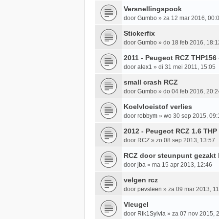
Versnellingspook
door
Gumbo
»
za 12 mar 2016, 00:
Stickerfix
door
Gumbo
»
do 18 feb 2016, 18:1
2011 - Peugeot RCZ THP156 
door
alex1
»
di 31 mei 2011, 15:05
small crash RCZ
door
Gumbo
»
do 04 feb 2016, 20:2
Koelvloeistof verlies
door
robbym
»
wo 30 sep 2015, 09:
2012 - Peugeot RCZ 1.6 THP
door
RCZ
»
zo 08 sep 2013, 13:57
RCZ door steunpunt gezakt b
door
jba
»
ma 15 apr 2013, 12:46
velgen rcz
door
pevsteen
»
za 09 mar 2013, 11
Vleugel
door
Rik1Sylvia
»
za 07 nov 2015, 