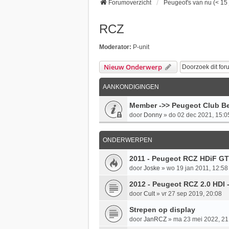
Forumoverzicht
Peugeot's van nu (< 15 
RCZ
Moderator:
P-unit
Nieuw Onderwerp
AANKONDIGINGEN
Member ->> Peugeot Club Be
door
Donny
»
do 02 dec 2021, 15:0
ONDERWERPEN
2011 - Peugeot RCZ HDiF GT
door
Joske
»
wo 19 jan 2011, 12:58
2012 - Peugeot RCZ 2.0 HDI -
door
Cult
»
vr 27 sep 2019, 20:08
Strepen op display
door
JanRCZ
»
ma 23 mei 2022, 21