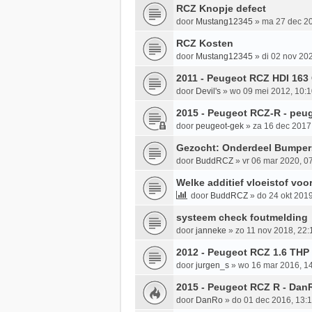
RCZ Knopje defect
door
Mustang12345
»
ma 27 dec 20
RCZ Kosten
door
Mustang12345
»
di 02 nov 20
2011 - Peugeot RCZ HDI 163 C
door
Devil's
»
wo 09 mei 2012, 10:
2015 - Peugeot RCZ-R - peu
door
peugeot-gek
»
za 16 dec 2017
Gezocht: Onderdeel Bumper
door
BuddRCZ
»
vr 06 mar 2020, 0
Welke additief vloeistof voo
door
BuddRCZ
»
do 24 okt 2019
systeem check foutmelding
door
janneke
»
zo 11 nov 2018, 22:
2012 - Peugeot RCZ 1.6 THP
door
jurgen_s
»
wo 16 mar 2016, 1
2015 - Peugeot RCZ R - Dan
door
DanRo
»
do 01 dec 2016, 13: