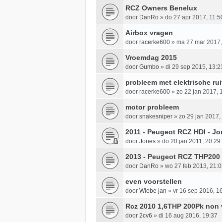
RCZ Owners Benelux
door
DanRo
»
do 27 apr 2017, 11:5
Airbox vragen
door
racerke600
»
ma 27 mar 2017,
Vroemdag 2015
door
Gumbo
»
di 29 sep 2015, 13:2
probleem met elektrische ru
door
racerke600
»
zo 22 jan 2017, 
motor probleem
door
snakesniper
»
zo 29 jan 2017,
2011 - Peugeot RCZ HDI - J
door
Jones
»
do 20 jan 2011, 20:29
2013 - Peugeot RCZ THP200
door
DanRo
»
wo 27 feb 2013, 21:
even voorstellen
door
Wiebe jan
»
vr 16 sep 2016, 1
Rcz 2010 1,6THP 200Pk non 
door
2cv6
»
di 16 aug 2016, 19:37