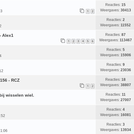
Reacties:
15
Weergaves:
30413
03
1
2
Reacties:
2
Weergaves:
11552
2
Reacties:
87
- Alex1
Weergaves:
113467
1
2
3
4
5
6
Reacties:
5
Weergaves:
15906
4
Reacties:
9
Weergaves:
23036
12
Reacties:
18
 156 - RCZ
Weergaves:
38807
1
2
Reacties:
11
ij wisselen wiel.
Weergaves:
27007
Reacties:
4
Weergaves:
16081
:52
Reacties:
3
Weergaves:
13934
21:06