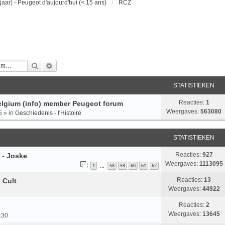
jaar) - Peugeot d'aujourd'hui (< 15 ans)
RCZ
Zoek
Uitgebreid Zoeken
STATISTIEKEN
Reacties:
1
lgium (info) member Peugeot forum
Weergaves:
563080
5
» in
Geschiedenis - l'Histoire
STATISTIEKEN
Reacties:
927
 - Joske
Weergaves:
1113095
1
58
59
60
61
62
…
Reacties:
13
 Cult
Weergaves:
44922
Reacties:
2
Weergaves:
13645
:30