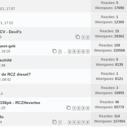
Reacties:
5
Weergaves:
17690
21, 17:07
Reacties:
1
Weergaves:
12360
21, 17:22
Reacties:
15
V - Devil's
Weergaves:
29362
10
1
2
Reacties:
100
geot-gek
Weergaves:
110568
, 16:16
1
3
4
5
6
7
…
Reacties:
0
schild
Weergaves:
8139
7:48
Reacties:
1
r de RCZ diesel?
Weergaves:
8121
, 08:42
Reacties:
3
Weergaves:
10955
14
Reacties:
46
 156pk - RCZHeverlee
Weergaves:
65770
4:20
1
2
3
4
Reacties:
114
Ro
Weergaves:
117454
14
1
4
5
6
7
8
…