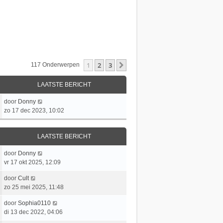
1
2
3
Volgende
117 Onderwerpen
LAATSTE BERICHT
L
door
Donny
a
zo 17 dec 2023, 10:02
a
t
LAATSTE BERICHT
s
t
L
door
Donny
e
a
vr 17 okt 2025, 12:09
b
a
e
L
door
Cult
t
r
a
zo 25 mei 2025, 11:48
s
i
a
t
c
L
door
Sophia0110
t
e
h
a
di 13 dec 2022, 04:06
s
b
t
a
t