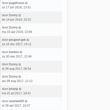
t
e
c
L
door
pugalicious
t
e
r
h
a
zo 17 jun 2018, 13:31
s
b
i
t
a
t
e
c
L
door
Donny
t
e
r
h
a
do 14 jun 2018, 20:22
s
b
i
t
a
t
e
c
L
door
Donny
t
e
r
h
a
ma 16 apr 2018, 12:06
s
b
i
t
a
t
e
c
L
door
peugeot-gek
t
e
r
h
a
za 16 dec 2017, 16:11
s
b
i
t
a
t
e
c
L
door
martien
t
e
r
h
a
za 30 sep 2017, 12:46
s
b
i
t
a
t
e
c
L
door
Donny
t
e
r
h
a
di 29 aug 2017, 08:54
s
b
i
t
a
t
e
c
L
door
Donny
t
e
r
h
a
wo 09 aug 2017, 12:12
s
b
i
t
a
t
e
c
L
door
johanp
t
e
r
h
a
ma 31 jul 2017, 18:41
s
b
i
t
a
t
e
c
L
door
racerke600
t
e
r
h
a
vr 28 apr 2017, 10:47
s
b
i
t
a