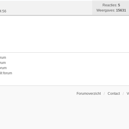
Reacties:
5
Weergaves:
15631
4:56
orum
orum
forum
it forum
Forumoverzicht
Contact
V