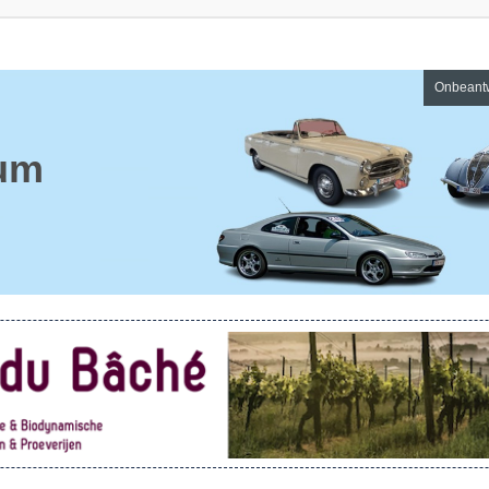
Onbeant
um