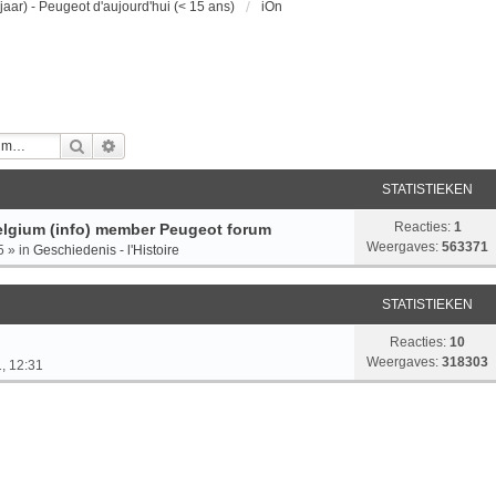
jaar) - Peugeot d'aujourd'hui (< 15 ans)
iOn
Zoek
Uitgebreid Zoeken
STATISTIEKEN
Reacties:
1
lgium (info) member Peugeot forum
Weergaves:
563371
5
» in
Geschiedenis - l'Histoire
STATISTIEKEN
Reacties:
10
Weergaves:
318303
, 12:31