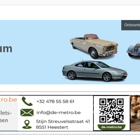
Onbeant
um