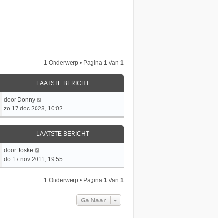
1 Onderwerp • Pagina
1
Van
1
LAATSTE BERICHT
L
door
Donny
a
zo 17 dec 2023, 10:02
a
t
LAATSTE BERICHT
s
t
L
door
Joske
e
a
do 17 nov 2011, 19:55
b
a
e
t
r
1 Onderwerp • Pagina
1
Van
1
s
i
t
c
Ga Naar
e
h
b
t