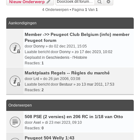
Zoek
Uitgebreid Zo
Nieuw Onderwerp
4 Onderwerpen • Pagina
1
Van
1
Aankondigingen
Member ->> Peugeot Club Belgium (info) member
Peugeot forum
door
Donny
» do 02 dec 2021, 15:05
Laatste bericht door
Donny
»
zo 17 dec 2023, 10:02
Geplaatst in
Geschiedenis - l'Histoire
Reacties:
1
Marktplaats Regels -- Règles du marché
door
Lrd
» do 26 jan 2006, 03:08
Laatste bericht door
Bestuur
»
zo 13 mar 2011, 17:53
Reacties:
2
Onderwerpen
508 PSE (2 versies) en 206 RC in 1/18 van Otto
door
Axel
» di 23 mei 2023, 09:10
Reacties:
0
Peugeot 504 Welly 1:43