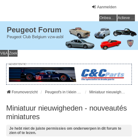
Aanmelden
Onbeantwoorde onderwerpen
Actieve onderwerpen
Peugeot Forum
Peugeot Club Belgium vzw-asbl
V&A
Zoek
ADVERTENTIE
Forumoverzicht
Peugeot's in t klein - Petit Peugeot
Miniatuur nieuwigheden - nouveautés miniatures
Miniatuur nieuwigheden - nouveautés
miniatures
Je hebt niet de juiste permissies om onderwerpen in dit forum te
zien of te lezen.