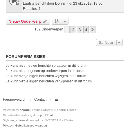
Laatste bericht door
Donny
»
di 23 okt 2018, 18:50
Reacties:
2
Nieuw Onderwerp
1
2
3
4
Volgende
152 Onderwerpen
Ga Naar
FORUMPERMISSIES
Je
kunt niet
nieuwe berichten plaatsen in dit forum
Je
kunt niet
reageren op onderwerpen in dit forum
Je
kunt niet
je eigen berichten wijzigen in dit forum
Je
kunt niet
je eigen berichten verwijderen in dit forum
Forumoverzicht
Contact
Powered by
phpBB
® Forum Software © phpBB Limited
Nederlandse vertaling door
phpBB.nl
.
Style
we_universal
created by INVENTEA & v12mike
Privacy
|
Gebruikersvoorwaarden