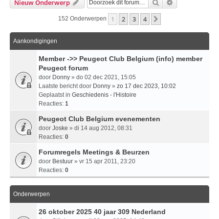
Zoek
Uitgebreid Zo
Nieuw Onderwerp
1
2
3
4
Volgende
152 Onderwerpen
Aankondigingen
Member ->> Peugeot Club Belgium (info) member
Peugeot forum
door
Donny
» do 02 dec 2021, 15:05
Laatste bericht door
Donny
»
zo 17 dec 2023, 10:02
Geplaatst in
Geschiedenis - l'Histoire
Reacties:
1
Peugeot Club Belgium evenementen
door
Joske
» di 14 aug 2012, 08:31
Reacties:
0
Forumregels Meetings & Beurzen
door
Bestuur
» vr 15 apr 2011, 23:20
Reacties:
0
Onderwerpen
26 oktober 2025 40 jaar 309 Nederland