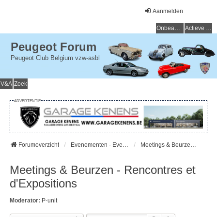
Aanmelden
Onbeantwoorde onderwerpen
Actieve onderwerpen
Peugeot Forum
Peugeot Club Belgium vzw-asbl
V&A
Zoek
ADVERTENTIE
Forumoverzicht
Evenementen - Evenements
Meetings & Beurzen - Rencontres et d'Expositions
Meetings & Beurzen - Rencontres et
d'Expositions
Moderator:
P-unit