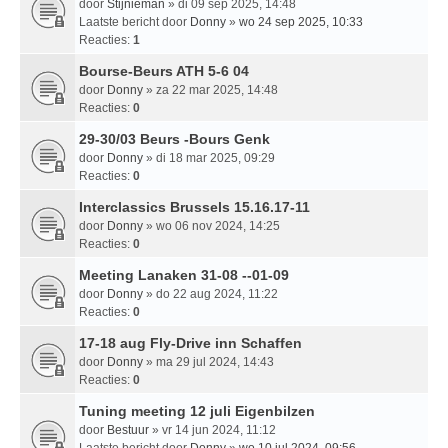
door
Stijnieman
» di 09 sep 2025, 14:48
Laatste bericht door
Donny
»
wo 24 sep 2025, 10:33
Reacties:
1
Bourse-Beurs ATH 5-6 04
door
Donny
» za 22 mar 2025, 14:48
Reacties:
0
29-30/03 Beurs -Bours Genk
door
Donny
» di 18 mar 2025, 09:29
Reacties:
0
Interclassics Brussels 15.16.17-11
door
Donny
» wo 06 nov 2024, 14:25
Reacties:
0
Meeting Lanaken 31-08 --01-09
door
Donny
» do 22 aug 2024, 11:22
Reacties:
0
17-18 aug Fly-Drive inn Schaffen
door
Donny
» ma 29 jul 2024, 14:43
Reacties:
0
Tuning meeting 12 juli Eigenbilzen
door
Bestuur
» vr 14 jun 2024, 11:12