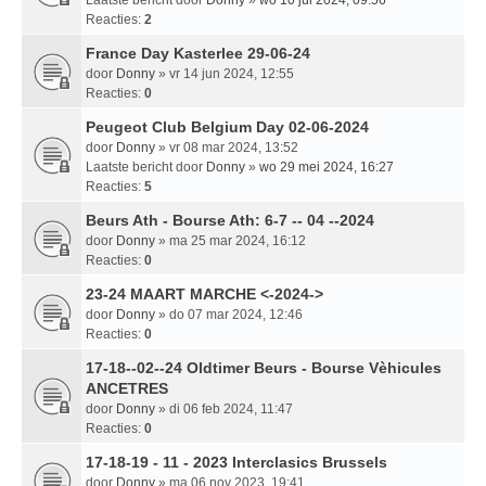
Laatste bericht door
Donny
»
wo 10 jul 2024, 09:56
Reacties:
2
France Day Kasterlee 29-06-24
door
Donny
» vr 14 jun 2024, 12:55
Reacties:
0
Peugeot Club Belgium Day 02-06-2024
door
Donny
» vr 08 mar 2024, 13:52
Laatste bericht door
Donny
»
wo 29 mei 2024, 16:27
Reacties:
5
Beurs Ath - Bourse Ath: 6-7 -- 04 --2024
door
Donny
» ma 25 mar 2024, 16:12
Reacties:
0
23-24 MAART MARCHE <-2024->
door
Donny
» do 07 mar 2024, 12:46
Reacties:
0
17-18--02--24 Oldtimer Beurs - Bourse Vèhicules
ANCETRES
door
Donny
» di 06 feb 2024, 11:47
Reacties:
0
17-18-19 - 11 - 2023 Interclasics Brussels
door
Donny
» ma 06 nov 2023, 19:41