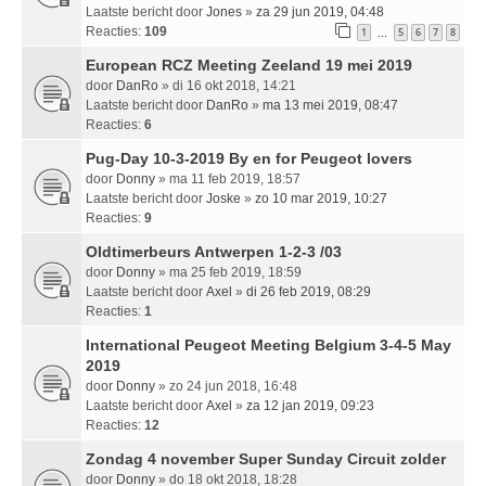
Laatste bericht door
Jones
»
za 29 jun 2019, 04:48
Reacties:
109
1
5
6
7
8
…
European RCZ Meeting Zeeland 19 mei 2019
door
DanRo
» di 16 okt 2018, 14:21
Laatste bericht door
DanRo
»
ma 13 mei 2019, 08:47
Reacties:
6
Pug-Day 10-3-2019 By en for Peugeot lovers
door
Donny
» ma 11 feb 2019, 18:57
Laatste bericht door
Joske
»
zo 10 mar 2019, 10:27
Reacties:
9
Oldtimerbeurs Antwerpen 1-2-3 /03
door
Donny
» ma 25 feb 2019, 18:59
Laatste bericht door
Axel
»
di 26 feb 2019, 08:29
Reacties:
1
International Peugeot Meeting Belgium 3-4-5 May
2019
door
Donny
» zo 24 jun 2018, 16:48
Laatste bericht door
Axel
»
za 12 jan 2019, 09:23
Reacties:
12
Zondag 4 november Super Sunday Circuit zolder
door
Donny
» do 18 okt 2018, 18:28