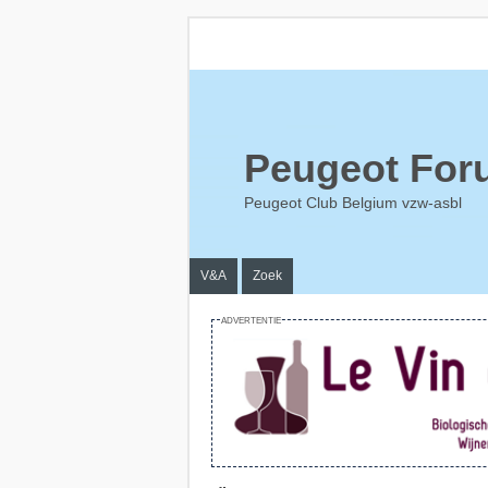
Peugeot For
Peugeot Club Belgium vzw-asbl
V&A
Zoek
ADVERTENTIE