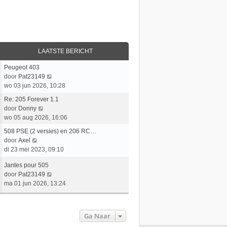
LAATSTE BERICHT
L
Peugeot 403
a
B
door
Pat23149
a
e
wo 03 jun 2026, 10:28
t
k
L
Re: 205 Forever 1.1
s
i
a
B
door
Donny
t
j
a
e
wo 05 aug 2026, 16:06
e
k
t
k
b
L
l
508 PSE (2 versies) en 206 RC…
s
i
e
a
B
a
door
Axel
t
j
r
a
e
a
di 23 mei 2023, 09:10
e
k
i
t
k
t
b
l
L
Jantes pour 505
c
s
i
s
e
a
a
B
door
Pat23149
h
t
j
t
r
a
a
e
ma 01 jun 2026, 13:24
t
e
k
e
i
t
t
k
b
l
b
c
s
s
i
e
a
e
h
t
t
j
r
a
r
Ga Naar
t
e
e
k
i
t
i
b