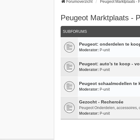
Forumoverzicht
Peugeot Marktplaats -
Peugeot Marktplaats - 
SUBFORUMS
Peugeot: onderdelen te koop
Moderator:
P-unit
Peugeot: auto’s te koop - vo
Moderator:
P-unit
Peugeot schaalmodellen te 
Moderator:
P-unit
Gezocht - Rechercée
Peugeot Onderdelen, accessoires, co
Moderator:
P-unit