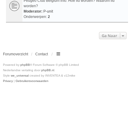
Peugeo Club Belgium info: Hoe lid worden? Waarom lid
worden?
Moderator:
P-unit
Onderwerpen:
2
Ga Naar
Forumoverzicht
Contact
Powered by
phpBB
® Forum Software © phpBB Limited
Nederlandse vertaling door
phpBB.nl
.
Style
we_universal
created by INVENTEA & v12mike
Privacy
|
Gebruikersvoorwaarden