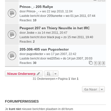
Prince-_- 205 Rallye
door
Prince-_-
» wo 22 sep 2010, 11:04
Laatste bericht door
205tunerke
»
wo 01 jun 2011, 07:44
Reacties:
10
Peugeot 207 en Thiery Neuville in het IRC
door
Joske
» za 14 mei 2011, 20:47
Laatste bericht door
black pug
»
zo 15 mei 2011, 19:40
Reacties:
2
205-306-405 van Pugcolector
door
pugcollector
» wo 17 jan 2007, 22:42
Laatste bericht door
red205xs
»
do 14 jun 2007, 20:03
Reacties:
30
1
2
3
Nieuw Onderwerp
31 Onderwerpen • Pagina
1
Van
1
Ga Naar
FORUMPERMISSIES
Je
kunt niet
nieuwe berichten plaatsen in dit forum