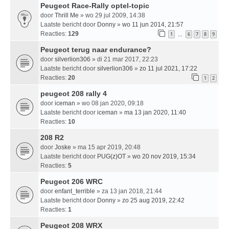
Peugeot Race-Rally optel-topic
door
Thrill Me
» wo 29 jul 2009, 14:38
Laatste bericht door
Donny
»
wo 11 jun 2014, 21:57
Reacties:
129
1
6
7
8
9
…
Peugeot terug naar endurance?
door
silverlion306
» di 21 mar 2017, 22:23
Laatste bericht door
silverlion306
»
zo 11 jul 2021, 17:22
Reacties:
20
1
2
peugeot 208 rally 4
door
iceman
» wo 08 jan 2020, 09:18
Laatste bericht door
iceman
»
ma 13 jan 2020, 11:40
Reacties:
10
208 R2
door
Joske
» ma 15 apr 2019, 20:48
Laatste bericht door
PUG(z)OT
»
wo 20 nov 2019, 15:34
Reacties:
5
Peugeot 206 WRC
door
enfant_terrible
» za 13 jan 2018, 21:44
Laatste bericht door
Donny
»
zo 25 aug 2019, 22:42
Reacties:
1
Peugeot 208 WRX