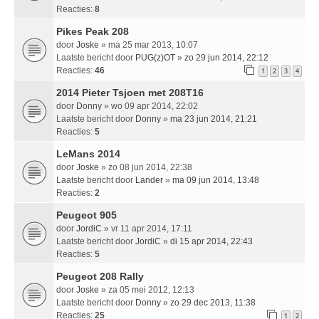
Reacties:
8
Pikes Peak 208
door
Joske
» ma 25 mar 2013, 10:07
Laatste bericht door
PUG(z)OT
»
zo 29 jun 2014, 22:12
Reacties:
46
1
2
3
4
2014 Pieter Tsjoen met 208T16
door
Donny
» wo 09 apr 2014, 22:02
Laatste bericht door
Donny
»
ma 23 jun 2014, 21:21
Reacties:
5
LeMans 2014
door
Joske
» zo 08 jun 2014, 22:38
Laatste bericht door
Lander
»
ma 09 jun 2014, 13:48
Reacties:
2
Peugeot 905
door
JordiC
» vr 11 apr 2014, 17:11
Laatste bericht door
JordiC
»
di 15 apr 2014, 22:43
Reacties:
5
Peugeot 208 Rally
door
Joske
» za 05 mei 2012, 12:13
Laatste bericht door
Donny
»
zo 29 dec 2013, 11:38
Reacties:
25
1
2