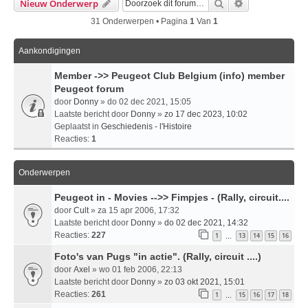
Zoek
Uitgebreid Zo
Nieuw Onderwerp
31 Onderwerpen • Pagina
1
Van
1
Aankondigingen
Member ->> Peugeot Club Belgium (info) member
Peugeot forum
door
Donny
» do 02 dec 2021, 15:05
Laatste bericht door
Donny
»
zo 17 dec 2023, 10:02
Geplaatst in
Geschiedenis - l'Histoire
Reacties:
1
Onderwerpen
Peugeot in - Movies -->> Fimpjes - (Rally, circuit....
door
Cult
» za 15 apr 2006, 17:32
Laatste bericht door
Donny
»
do 02 dec 2021, 14:32
Reacties:
227
1
13
14
15
16
…
Foto's van Pugs "in actie". (Rally, circuit ....)
door
Axel
» wo 01 feb 2006, 22:13
Laatste bericht door
Donny
»
zo 03 okt 2021, 15:01
Reacties:
261
1
15
16
17
18
…