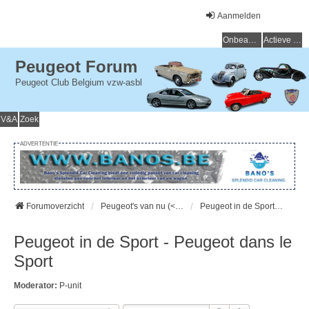
Aanmelden
Onbeantwoorde onderwerpen
Actieve onderwerpen
Peugeot Forum
Peugeot Club Belgium vzw-asbl
V&A
Zoek
ADVERTENTIE
Forumoverzicht
Peugeot's van nu (< 15 jaar) - Peugeot d'aujourd'hui (< 15 ans)
Peugeot in de Sport - Peugeot dans le Sport
Peugeot in de Sport - Peugeot dans le
Sport
Moderator:
P-unit