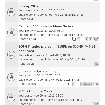
rcz cup 2012
door
Jones
» wo 22 feb 2012, 14:15
Laatste bericht door
Jones
»
wo 22 feb 2012, 14:38
Reacties:
3
Peugeot 908 in de Le Mans Serie's
door
Donny
» za 26 apr 2008, 08:34
Laatste bericht door
Donny
»
za 21 jan 2012, 15:30
Reacties:
104
1
4
5
6
7
…
206 GTI turbo project -> 310Pk en 350NM @ 0.81
bar boost
door
white Noise
» vr 15 okt 2010, 18:19
Laatste bericht door
Jethro
»
ma 01 aug 2011, 01:20
Reacties:
28
1
2
gino 205 rallye en 106 gti
door
gino
» di 30 okt 2007, 16:28
Laatste bericht door
gino
»
vr 01 jul 2011, 17:42
Reacties:
419
1
25
26
27
28
…
2011 24h du Le Mans
door
Joske
» do 09 jun 2011, 23:29
Laatste bericht door
Donny
»
ma 13 jun 2011, 08:39
Reacties:
15
1
2