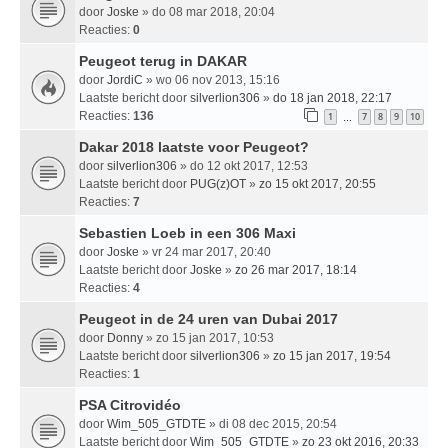
door
Joske
» do 08 mar 2018, 20:04
Reacties:
0
Peugeot terug in DAKAR
door
JordiC
» wo 06 nov 2013, 15:16
Laatste bericht door
silverlion306
»
do 18 jan 2018, 22:17
Reacties:
136
1
7
8
9
10
…
Dakar 2018 laatste voor Peugeot?
door
silverlion306
» do 12 okt 2017, 12:53
Laatste bericht door
PUG(z)OT
»
zo 15 okt 2017, 20:55
Reacties:
7
Sebastien Loeb in een 306 Maxi
door
Joske
» vr 24 mar 2017, 20:40
Laatste bericht door
Joske
»
zo 26 mar 2017, 18:14
Reacties:
4
Peugeot in de 24 uren van Dubai 2017
door
Donny
» zo 15 jan 2017, 10:53
Laatste bericht door
silverlion306
»
zo 15 jan 2017, 19:54
Reacties:
1
PSA Citrovidéo
door
Wim_505_GTDTE
» di 08 dec 2015, 20:54
Laatste bericht door
Wim_505_GTDTE
»
zo 23 okt 2016, 20:33