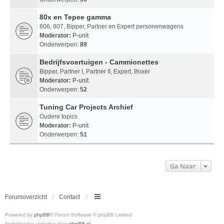
80x en Tepee gamma
806, 807, Bipper, Partner en Expert personenwagens
Moderator:
P-unit
Onderwerpen:
89
Bedrijfsvoertuigen - Cammionettes
Bipper, Partner I, Partner II, Expert, Boxer
Moderator:
P-unit
Onderwerpen:
52
Tuning Car Projects Archief
Oudere topics
Moderator:
P-unit
Onderwerpen:
51
Ga Naar
Forumoverzicht
Contact
Powered by
phpBB
® Forum Software © phpBB Limited
Nederlandse vertaling door
phpBB.nl
.