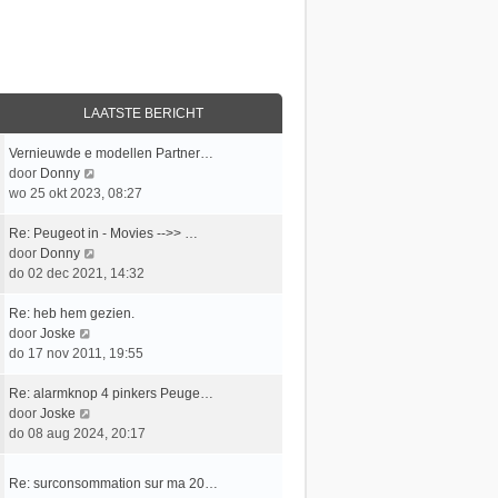
LAATSTE BERICHT
L
Vernieuwde e modellen Partner…
a
B
door
Donny
a
e
wo 25 okt 2023, 08:27
t
k
s
L
i
Re: Peugeot in - Movies -->> …
t
a
j
B
door
Donny
e
a
k
e
do 02 dec 2021, 14:32
b
t
l
k
e
s
L
a
i
Re: heb hem gezien.
r
t
a
B
a
j
door
Joske
i
e
a
e
t
k
do 17 nov 2011, 19:55
c
b
t
k
s
l
h
e
s
L
i
t
a
Re: alarmknop 4 pinkers Peuge…
t
r
t
a
j
B
e
a
door
Joske
i
e
a
k
e
b
t
do 08 aug 2024, 20:17
c
b
t
l
k
e
s
h
e
s
a
i
r
t
L
Re: surconsommation sur ma 20…
t
r
t
a
j
i
e