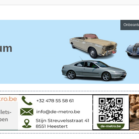
Onbeant
um