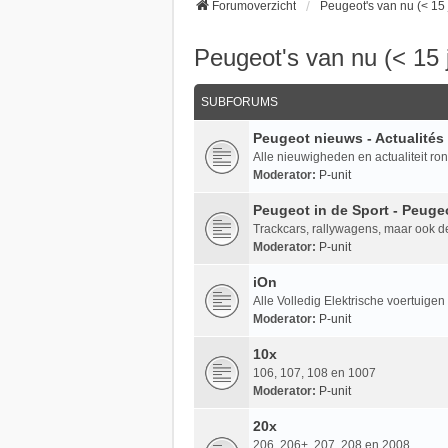
Forumoverzicht
Peugeot's van nu (< 15 
Peugeot's van nu (< 15 j
SUBFORUMS
Peugeot nieuws - Actualités
Alle nieuwigheden en actualiteit ron
Moderator:
P-unit
Peugeot in de Sport - Peuge
Trackcars, rallywagens, maar ook d
Moderator:
P-unit
iOn
Alle Volledig Elektrische voertuige
Moderator:
P-unit
10x
106, 107, 108 en 1007
Moderator:
P-unit
20x
206, 206+, 207, 208 en 2008