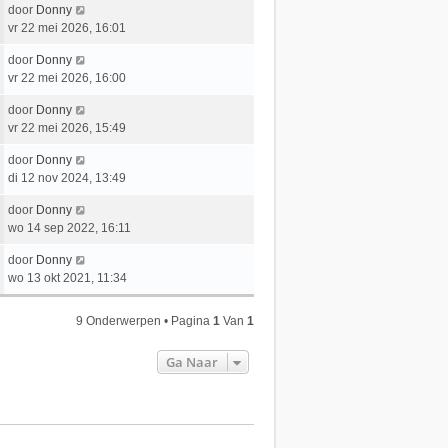
e
L
door
Donny
t
e
r
a
vr 22 mei 2026, 16:01
s
b
i
a
t
e
c
L
door
Donny
t
e
r
h
a
vr 22 mei 2026, 16:00
s
b
i
t
a
t
e
c
L
door
Donny
t
e
r
h
a
vr 22 mei 2026, 15:49
s
b
i
t
a
t
e
c
L
door
Donny
t
e
r
h
a
di 12 nov 2024, 13:49
s
b
i
t
a
t
e
c
L
door
Donny
t
e
r
h
a
wo 14 sep 2022, 16:11
s
b
i
t
a
t
e
c
L
door
Donny
t
e
r
h
a
wo 13 okt 2021, 11:34
s
b
i
t
a
t
e
c
t
e
r
9 Onderwerpen • Pagina
1
Van
1
h
s
b
i
t
t
e
c
Ga Naar
e
r
h
b
i
t
e
c
r
h
i
t