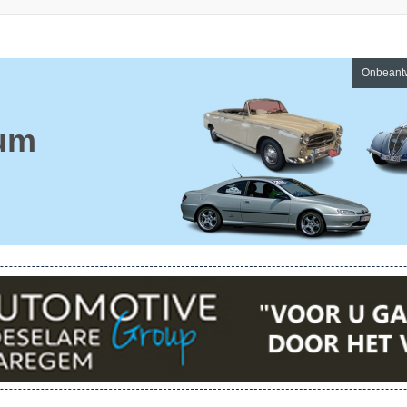
Onbeant
um