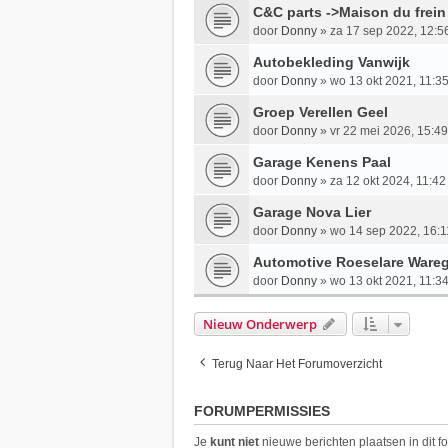
C&C parts ->Maison du frei
door
Donny
»
za 17 sep 2022, 12:5
Autobekleding Vanwijk
door
Donny
»
wo 13 okt 2021, 11:3
Groep Verellen Geel
door
Donny
»
vr 22 mei 2026, 15:49
Garage Kenens Paal
door
Donny
»
za 12 okt 2024, 11:42
Garage Nova Lier
door
Donny
»
wo 14 sep 2022, 16:1
Automotive Roeselare Ware
door
Donny
»
wo 13 okt 2021, 11:3
Nieuw Onderwerp
Terug Naar Het Forumoverzicht
FORUMPERMISSIES
Je
kunt niet
nieuwe berichten plaatsen in dit f