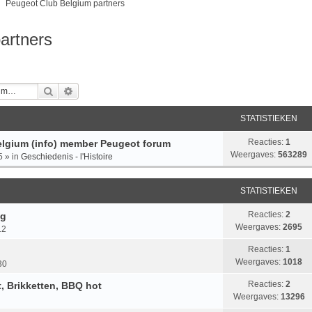
Peugeot Club Belgium partners
artners
Zoek
Uitgebreid Zoeken
STATISTIEKEN
Reacties:
1
lgium (info) member Peugeot forum
Weergaves:
563289
5
» in
Geschiedenis - l'Histoire
STATISTIEKEN
Reacties:
2
ng
Weergaves:
2695
12
Reacties:
1
Weergaves:
1018
30
Reacties:
2
, Brikketten, BBQ hot
Weergaves:
13296