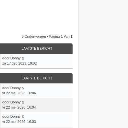
9 Onderwerpen • Pagina
1
Van
1
LAATSTE BERICHT
L
door
Donny
a
zo 17 dec 2023, 10:02
a
t
LAATSTE BERICHT
s
t
L
door
Donny
e
a
vr 22 mei 2026, 16:06
b
a
e
L
door
Donny
t
r
a
vr 22 mei 2026, 16:04
s
i
a
t
c
L
door
Donny
t
e
h
a
vr 22 mei 2026, 16:03
s
b
t
a
t