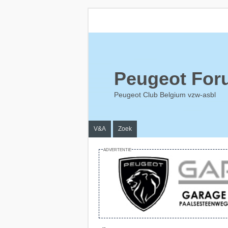
Peugeot For
Peugeot Club Belgium vzw-asbl
V&A
Zoek
ADVERTENTIE