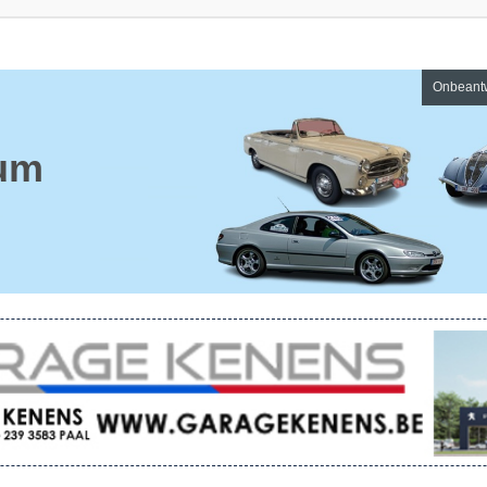
Onbeant
um