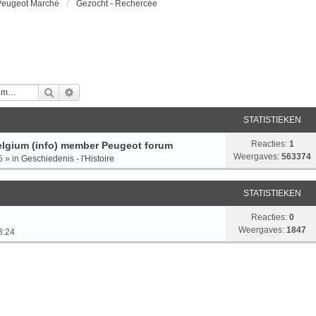
 Peugeot Marché
Gezocht - Rechercée
Zoek
Uitgebreid Zoeken
STATISTIEKEN
Reacties:
1
lgium (info) member Peugeot forum
Weergaves:
563374
5
» in
Geschiedenis - l'Histoire
STATISTIEKEN
Reacties:
0
Weergaves:
1847
3:24