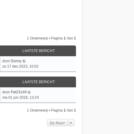
1 Onderwerp • Pagina
1
Van
1
LAATSTE BERICHT
L
door
Donny
a
zo 17 dec 2023, 10:02
a
t
LAATSTE BERICHT
s
t
L
door
Pat23149
e
a
ma 01 jun 2026, 13:24
b
a
e
t
r
1 Onderwerp • Pagina
1
Van
1
s
i
t
c
Ga Naar
e
h
b
t