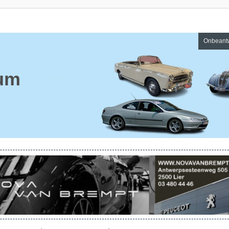
Onbeant
um