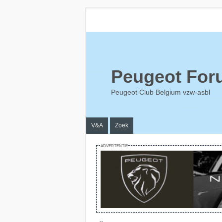
Peugeot For
Peugeot Club Belgium vzw-asbl
V&A
Zoek
ADVERTENTIE