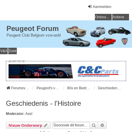
Aanmelden
Onbeantwoorde onderwerpen
Actieve onderwerpen
Peugeot Forum
Peugeot Club Belgium vzw-asbl
V&A
Zoek
ADVERTENTIE
Forumoverzicht
Peugeot's van vroeger (> 15 jaar) - Peugeot du passé (> 15 ans)
80x en Bedrijfsvoertuigen - 80x et Cammionettes
Geschiedenis - l'Histoire
Geschiedenis - l'Histoire
Moderator:
Axel
Zoek
Uitgebreid Zo
Nieuw Onderwerp