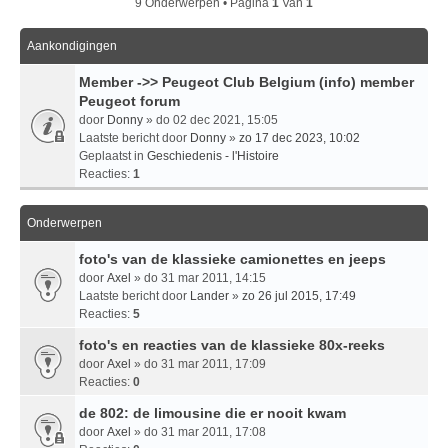
9 Onderwerpen • Pagina
1
Van
1
Aankondigingen
Member ->> Peugeot Club Belgium (info) member
Peugeot forum
door
Donny
» do 02 dec 2021, 15:05
Laatste bericht door
Donny
»
zo 17 dec 2023, 10:02
Geplaatst in
Geschiedenis - l'Histoire
Reacties:
1
Onderwerpen
foto's van de klassieke camionettes en jeeps
door
Axel
» do 31 mar 2011, 14:15
Laatste bericht door
Lander
»
zo 26 jul 2015, 17:49
Reacties:
5
foto's en reacties van de klassieke 80x-reeks
door
Axel
» do 31 mar 2011, 17:09
Reacties:
0
de 802: de limousine die er nooit kwam
door
Axel
» do 31 mar 2011, 17:08