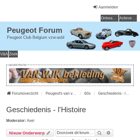
Aanmelden
Onbeantwoorde onderwerpen
Actieve onderwerpen
Peugeot Forum
Peugeot Club Belgium vzw-asbl
V&A
Zoek
ADVERTENTIE
Forumoverzicht
Peugeot's van vroeger (> 15 jaar) - Peugeot du passé (> 15 ans)
60x
Geschiedenis - l'Histoire
Geschiedenis - l'Histoire
Moderator:
Axel
Zoek
Uitgebreid Zo
Nieuw Onderwerp