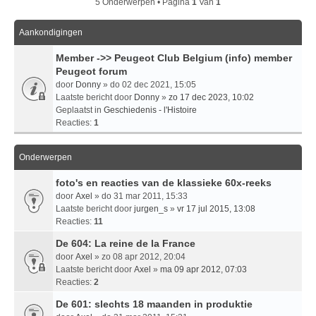
5 Onderwerpen • Pagina
1
Van
1
Aankondigingen
Member ->> Peugeot Club Belgium (info) member
Peugeot forum
door
Donny
» do 02 dec 2021, 15:05
Laatste bericht door
Donny
»
zo 17 dec 2023, 10:02
Geplaatst in
Geschiedenis - l'Histoire
Reacties:
1
Onderwerpen
foto's en reacties van de klassieke 60x-reeks
door
Axel
» do 31 mar 2011, 15:33
Laatste bericht door
jurgen_s
»
vr 17 jul 2015, 13:08
Reacties:
11
De 604: La reine de la France
door
Axel
» zo 08 apr 2012, 20:04
Laatste bericht door
Axel
»
ma 09 apr 2012, 07:03
Reacties:
2
De 601: slechts 18 maanden in produktie