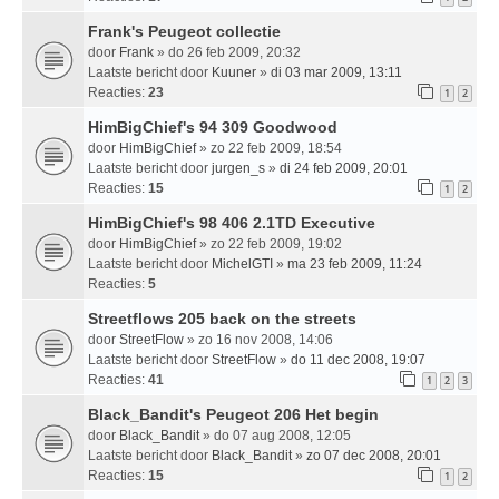
Frank's Peugeot collectie
door
Frank
» do 26 feb 2009, 20:32
Laatste bericht door
Kuuner
»
di 03 mar 2009, 13:11
Reacties:
23
1
2
HimBigChief's 94 309 Goodwood
door
HimBigChief
» zo 22 feb 2009, 18:54
Laatste bericht door
jurgen_s
»
di 24 feb 2009, 20:01
Reacties:
15
1
2
HimBigChief's 98 406 2.1TD Executive
door
HimBigChief
» zo 22 feb 2009, 19:02
Laatste bericht door
MichelGTI
»
ma 23 feb 2009, 11:24
Reacties:
5
Streetflows 205 back on the streets
door
StreetFlow
» zo 16 nov 2008, 14:06
Laatste bericht door
StreetFlow
»
do 11 dec 2008, 19:07
Reacties:
41
1
2
3
Black_Bandit's Peugeot 206 Het begin
door
Black_Bandit
» do 07 aug 2008, 12:05
Laatste bericht door
Black_Bandit
»
zo 07 dec 2008, 20:01
Reacties:
15
1
2