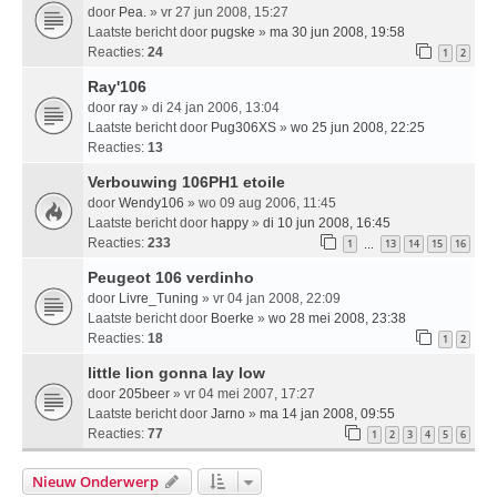
door
Pea.
» vr 27 jun 2008, 15:27
Laatste bericht door
pugske
»
ma 30 jun 2008, 19:58
Reacties:
24
1
2
Ray'106
door
ray
» di 24 jan 2006, 13:04
Laatste bericht door
Pug306XS
»
wo 25 jun 2008, 22:25
Reacties:
13
Verbouwing 106PH1 etoile
door
Wendy106
» wo 09 aug 2006, 11:45
Laatste bericht door
happy
»
di 10 jun 2008, 16:45
Reacties:
233
1
13
14
15
16
…
Peugeot 106 verdinho
door
Livre_Tuning
» vr 04 jan 2008, 22:09
Laatste bericht door
Boerke
»
wo 28 mei 2008, 23:38
Reacties:
18
1
2
little lion gonna lay low
door
205beer
» vr 04 mei 2007, 17:27
Laatste bericht door
Jarno
»
ma 14 jan 2008, 09:55
Reacties:
77
1
2
3
4
5
6
Nieuw Onderwerp