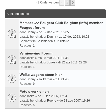
1
2
Volgende
48 Onderwerpen
Aankondigingen
Member ->> Peugeot Club Belgium (info) member
Peugeot forum
door
Donny
» do 02 dec 2021, 15:05
Laatste bericht door
Donny
»
zo 17 dec 2023, 10:02
Geplaatst in
Geschiedenis - l'Histoire
Reacties:
1
Vernieuwing Forum
door
Joske
» ma 28 mar 2011, 14:38
Laatste bericht door
Joske
»
di 12 apr 2011, 22:26
Reacties:
1
Welke wagens staan hier
door
Donny
» zo 13 mar 2011, 21:45
Reacties:
0
Foto's verkleinen
door
Joske
» do 16 feb 2006, 17:34
Laatste bericht door
Roene
»
do 23 aug 2007, 19:26
Reacties:
5