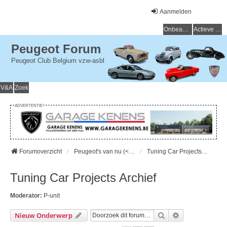
Aanmelden
Onbeantwoorde onderwerpen
Actieve onderwerpen
Peugeot Forum
Peugeot Club Belgium vzw-asbl
V&A
Zoek
ADVERTENTIE
Forumoverzicht
Peugeot's van nu (< 15 jaar) - Peugeot d'aujourd'hui (< 15 ans)
Tuning Car Projects Archief
Tuning Car Projects Archief
Moderator:
P-unit
Zoek
Uitgebreid Zo
Nieuw Onderwerp