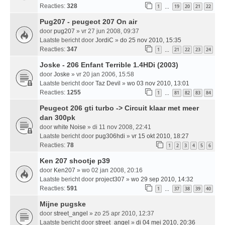
Reacties:
328
1
19
20
21
22
…
Pug207 - peugeot 207 On air
door
pug207
» vr 27 jun 2008, 09:37
Laatste bericht door
JordiC
»
do 25 nov 2010, 15:35
Reacties:
347
1
21
22
23
24
…
Joske - 206 Enfant Terrible 1.4HDi (2003)
door
Joske
» vr 20 jan 2006, 15:58
Laatste bericht door
Taz Devil
»
wo 03 nov 2010, 13:01
Reacties:
1255
1
81
82
83
84
…
Peugeot 206 gti turbo -> Circuit klaar met meer
dan 300pk
door
white Noise
» di 11 nov 2008, 22:41
Laatste bericht door
pug306hdi
»
vr 15 okt 2010, 18:27
Reacties:
78
1
2
3
4
5
6
Ken 207 shootje p39
door
Ken207
» wo 02 jan 2008, 20:16
Laatste bericht door
project307
»
wo 29 sep 2010, 14:32
Reacties:
591
1
37
38
39
40
…
Mijne pugske
door
street_angel
» zo 25 apr 2010, 12:37
Laatste bericht door
street_angel
»
di 04 mei 2010, 20:36