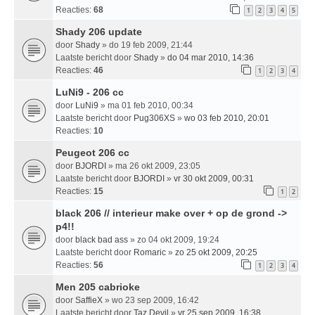
Reacties:
68
1
2
3
4
5
Shady 206 update
door
Shady
» do 19 feb 2009, 21:44
Laatste bericht door
Shady
»
do 04 mar 2010, 14:36
Reacties:
46
1
2
3
4
LuNi9 - 206 cc
door
LuNi9
» ma 01 feb 2010, 00:34
Laatste bericht door
Pug306XS
»
wo 03 feb 2010, 20:01
Reacties:
10
Peugeot 206 cc
door
BJORDI
» ma 26 okt 2009, 23:05
Laatste bericht door
BJORDI
»
vr 30 okt 2009, 00:31
Reacties:
15
1
2
black 206 // interieur make over + op de grond ->
p4!!
door
black bad ass
» zo 04 okt 2009, 19:24
Laatste bericht door
Romaric
»
zo 25 okt 2009, 20:25
Reacties:
56
1
2
3
4
Men 205 cabrioke
door
SaffieX
» wo 23 sep 2009, 16:42
Laatste bericht door
Taz Devil
»
vr 25 sep 2009, 16:38