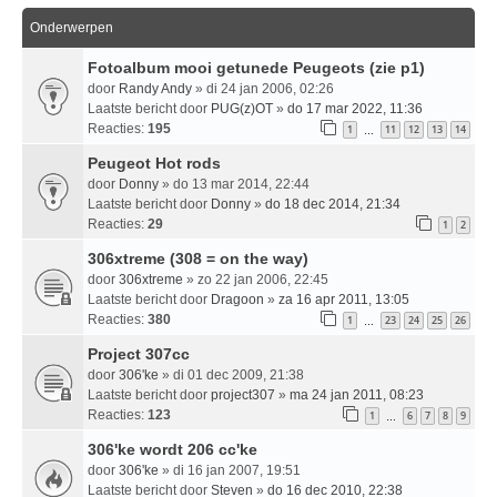
Onderwerpen
Fotoalbum mooi getunede Peugeots (zie p1)
door
Randy Andy
» di 24 jan 2006, 02:26
Laatste bericht door
PUG(z)OT
»
do 17 mar 2022, 11:36
Reacties:
195
1
11
12
13
14
…
Peugeot Hot rods
door
Donny
» do 13 mar 2014, 22:44
Laatste bericht door
Donny
»
do 18 dec 2014, 21:34
Reacties:
29
1
2
306xtreme (308 = on the way)
door
306xtreme
» zo 22 jan 2006, 22:45
Laatste bericht door
Dragoon
»
za 16 apr 2011, 13:05
Reacties:
380
1
23
24
25
26
…
Project 307cc
door
306'ke
» di 01 dec 2009, 21:38
Laatste bericht door
project307
»
ma 24 jan 2011, 08:23
Reacties:
123
1
6
7
8
9
…
306'ke wordt 206 cc'ke
door
306'ke
» di 16 jan 2007, 19:51
Laatste bericht door
Steven
»
do 16 dec 2010, 22:38