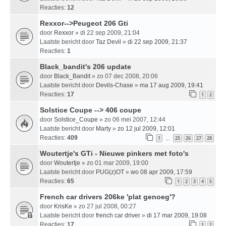
Reacties:
12
Rexxor-->Peugeot 206 Gti
door
Rexxor
» di 22 sep 2009, 21:04
Laatste bericht door
Taz Devil
»
di 22 sep 2009, 21:37
Reacties:
1
Black_bandit's 206 update
door
Black_Bandit
» zo 07 dec 2008, 20:06
Laatste bericht door
Devils-Chase
»
ma 17 aug 2009, 19:41
Reacties:
17
1
2
Solstice Coupe --> 406 coupe
door
Solstice_Coupe
» zo 06 mei 2007, 12:44
Laatste bericht door
Marty
»
zo 12 jul 2009, 12:01
Reacties:
409
1
25
26
27
28
…
Woutertje's GTi - Nieuwe pinkers met foto's
door
Woutertje
» zo 01 mar 2009, 19:00
Laatste bericht door
PUG(z)OT
»
wo 08 apr 2009, 17:59
Reacties:
65
1
2
3
4
5
French car drivers 206ke 'plat genoeg'?
door
KrisKe
» zo 27 jul 2008, 00:27
Laatste bericht door
french car driver
»
di 17 mar 2009, 19:08
Reacties:
17
1
2