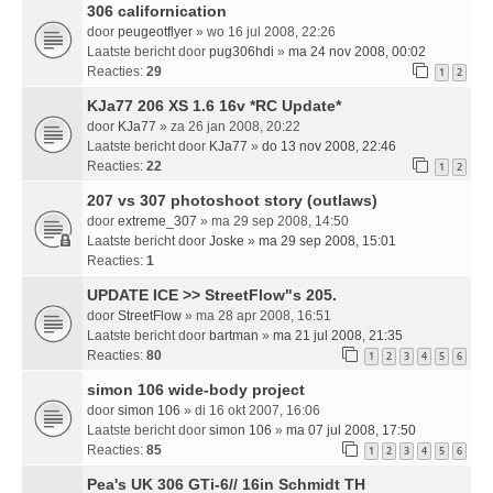
306 californication
door
peugeotflyer
» wo 16 jul 2008, 22:26
Laatste bericht door
pug306hdi
»
ma 24 nov 2008, 00:02
Reacties:
29
1
2
KJa77 206 XS 1.6 16v *RC Update*
door
KJa77
» za 26 jan 2008, 20:22
Laatste bericht door
KJa77
»
do 13 nov 2008, 22:46
Reacties:
22
1
2
207 vs 307 photoshoot story (outlaws)
door
extreme_307
» ma 29 sep 2008, 14:50
Laatste bericht door
Joske
»
ma 29 sep 2008, 15:01
Reacties:
1
UPDATE ICE >> StreetFlow"s 205.
door
StreetFlow
» ma 28 apr 2008, 16:51
Laatste bericht door
bartman
»
ma 21 jul 2008, 21:35
Reacties:
80
1
2
3
4
5
6
simon 106 wide-body project
door
simon 106
» di 16 okt 2007, 16:06
Laatste bericht door
simon 106
»
ma 07 jul 2008, 17:50
Reacties:
85
1
2
3
4
5
6
Pea's UK 306 GTi-6// 16in Schmidt TH