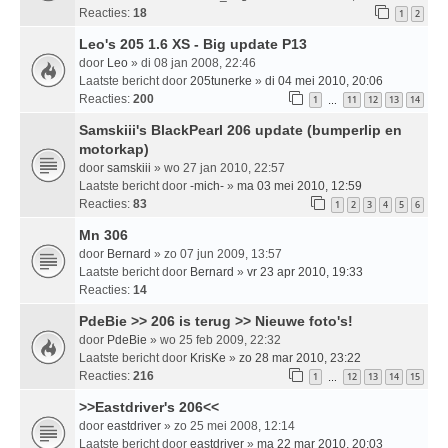
Reacties:
18
1
2
Leo's 205 1.6 XS - Big update P13
door
Leo
» di 08 jan 2008, 22:46
Laatste bericht door
205tunerke
»
di 04 mei 2010, 20:06
Reacties:
200
1
11
12
13
14
…
Samskiii's BlackPearl 206 update (bumperlip en
motorkap)
door
samskiii
» wo 27 jan 2010, 22:57
Laatste bericht door
-mich-
»
ma 03 mei 2010, 12:59
Reacties:
83
1
2
3
4
5
6
Mn 306
door
Bernard
» zo 07 jun 2009, 13:57
Laatste bericht door
Bernard
»
vr 23 apr 2010, 19:33
Reacties:
14
PdeBie >> 206 is terug >> Nieuwe foto's!
door
PdeBie
» wo 25 feb 2009, 22:32
Laatste bericht door
KrisKe
»
zo 28 mar 2010, 23:22
Reacties:
216
1
12
13
14
15
…
>>Eastdriver's 206<<
door
eastdriver
» zo 25 mei 2008, 12:14
Laatste bericht door
eastdriver
»
ma 22 mar 2010, 20:03