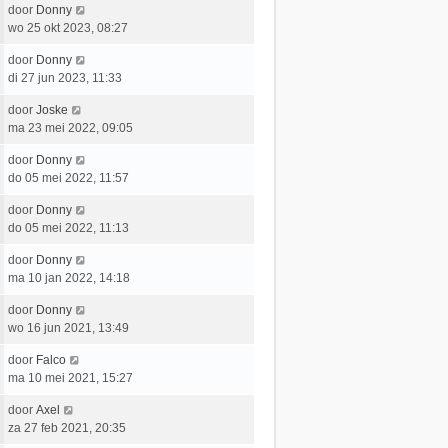
e
L
door
Donny
t
e
r
a
wo 25 okt 2023, 08:27
s
b
i
a
t
e
c
L
door
Donny
t
e
r
h
a
di 27 jun 2023, 11:33
s
b
i
t
a
t
e
c
L
door
Joske
t
e
r
h
a
ma 23 mei 2022, 09:05
s
b
i
t
a
t
e
c
L
door
Donny
t
e
r
h
a
do 05 mei 2022, 11:57
s
b
i
t
a
t
e
c
L
door
Donny
t
e
r
h
a
do 05 mei 2022, 11:13
s
b
i
t
a
t
e
c
L
door
Donny
t
e
r
h
a
ma 10 jan 2022, 14:18
s
b
i
t
a
t
e
c
L
door
Donny
t
e
r
h
a
wo 16 jun 2021, 13:49
s
b
i
t
a
t
e
c
L
door
Falco
t
e
r
h
a
ma 10 mei 2021, 15:27
s
b
i
t
a
t
e
c
L
door
Axel
t
e
r
h
a
za 27 feb 2021, 20:35
s
b
i
t
a