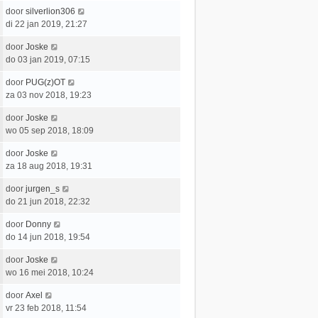
a
t
e
c
L
door
silverlion306
t
e
r
h
a
di 22 jan 2019, 21:27
s
b
i
t
a
t
e
c
L
door
Joske
t
e
r
h
a
do 03 jan 2019, 07:15
s
b
i
t
a
t
e
c
L
door
PUG(z)OT
t
e
r
h
a
za 03 nov 2018, 19:23
s
b
i
t
a
t
e
c
L
door
Joske
t
e
r
h
a
wo 05 sep 2018, 18:09
s
b
i
t
a
t
e
c
L
door
Joske
t
e
r
h
a
za 18 aug 2018, 19:31
s
b
i
t
a
t
e
c
L
door
jurgen_s
t
e
r
h
a
do 21 jun 2018, 22:32
s
b
i
t
a
t
e
c
L
door
Donny
t
e
r
h
a
do 14 jun 2018, 19:54
s
b
i
t
a
t
e
c
L
door
Joske
t
e
r
h
a
wo 16 mei 2018, 10:24
s
b
i
t
a
t
e
c
L
door
Axel
t
e
r
h
a
vr 23 feb 2018, 11:54
s
b
i