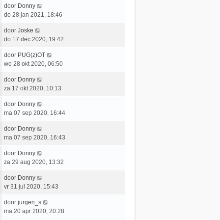
t
e
c
L
door
Donny
t
e
r
h
a
do 28 jan 2021, 18:46
s
b
i
t
a
t
e
c
L
door
Joske
t
e
r
h
a
do 17 dec 2020, 19:42
s
b
i
t
a
t
e
c
L
door
PUG(z)OT
t
e
r
h
a
wo 28 okt 2020, 06:50
s
b
i
t
a
t
e
c
L
door
Donny
t
e
r
h
a
za 17 okt 2020, 10:13
s
b
i
t
a
t
e
c
L
door
Donny
t
e
r
h
a
ma 07 sep 2020, 16:44
s
b
i
t
a
t
e
c
L
door
Donny
t
e
r
h
a
ma 07 sep 2020, 16:43
s
b
i
t
a
t
e
c
L
door
Donny
t
e
r
h
a
za 29 aug 2020, 13:32
s
b
i
t
a
t
e
c
L
door
Donny
t
e
r
h
a
vr 31 jul 2020, 15:43
s
b
i
t
a
t
e
c
L
door
jurgen_s
t
e
r
h
a
ma 20 apr 2020, 20:28
s
b
i
t
a