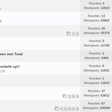
Reacties:
3
Weergaves:
12624
0
Reacties:
13
Weergaves:
25863
23
Reacties:
20
Weergaves:
45370
1
2
Reacties:
5
Weergaves:
11749
Reacties:
2
wen met Total
Weergaves:
9464
Reacties:
0
erliefd op!!
Weergaves:
11833
5:10
Reacties:
1
Weergaves:
13632
Reacties:
37
Weergaves:
63612
1
2
3
Reacties:
67
Weergaves:
105500
1
2
3
4
5