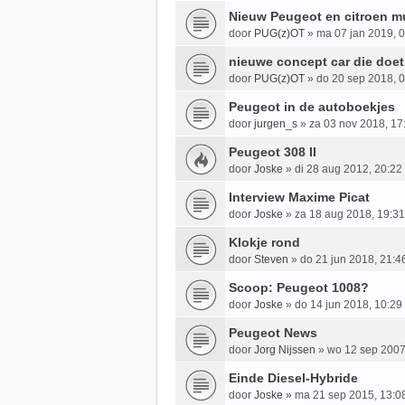
Nieuw Peugeot en citroen m
door
PUG(z)OT
»
ma 07 jan 2019, 
nieuwe concept car die doe
door
PUG(z)OT
»
do 20 sep 2018, 
Peugeot in de autoboekjes
door
jurgen_s
»
za 03 nov 2018, 17
Peugeot 308 II
door
Joske
»
di 28 aug 2012, 20:22
Interview Maxime Picat
door
Joske
»
za 18 aug 2018, 19:31
Klokje rond
door
Steven
»
do 21 jun 2018, 21:4
Scoop: Peugeot 1008?
door
Joske
»
do 14 jun 2018, 10:29
Peugeot News
door
Jorg Nijssen
»
wo 12 sep 2007
Einde Diesel-Hybride
door
Joske
»
ma 21 sep 2015, 13:0