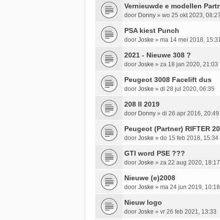
Vernieuwde e modellen Partn
door
Donny
»
wo 25 okt 2023, 08:2
PSA kiest Punch
door
Joske
»
ma 14 mei 2018, 15:3
2021 - Nieuwe 308 ?
door
Joske
»
za 18 jan 2020, 21:03
Peugeot 3008 Facelift dus
door
Joske
»
di 28 jul 2020, 06:35
208 II 2019
door
Donny
»
di 26 apr 2016, 20:49
Peugeot (Partner) RIFTER 2
door
Joske
»
do 15 feb 2018, 15:34
GTI word PSE ???
door
Joske
»
za 22 aug 2020, 18:17
Nieuwe (e)2008
door
Joske
»
ma 24 jun 2019, 10:18
Nieuw logo
door
Joske
»
vr 26 feb 2021, 13:33