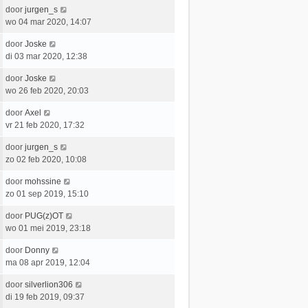
t
e
c
L
door
jurgen_s
t
e
r
h
a
wo 04 mar 2020, 14:07
s
b
i
t
a
t
e
c
L
door
Joske
t
e
r
h
a
di 03 mar 2020, 12:38
s
b
i
t
a
t
e
c
L
door
Joske
t
e
r
h
a
wo 26 feb 2020, 20:03
s
b
i
t
a
t
e
c
L
door
Axel
t
e
r
h
a
vr 21 feb 2020, 17:32
s
b
i
t
a
t
e
c
L
door
jurgen_s
t
e
r
h
a
zo 02 feb 2020, 10:08
s
b
i
t
a
t
e
c
L
door
mohssine
t
e
r
h
a
zo 01 sep 2019, 15:10
s
b
i
t
a
t
e
c
L
door
PUG(z)OT
t
e
r
h
a
wo 01 mei 2019, 23:18
s
b
i
t
a
t
e
c
L
door
Donny
t
e
r
h
a
ma 08 apr 2019, 12:04
s
b
i
t
a
t
e
c
L
door
silverlion306
t
e
r
h
a
di 19 feb 2019, 09:37
s
b
i
t