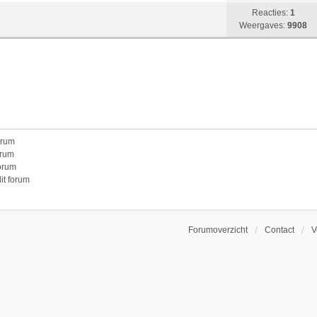
Reacties:
1
Weergaves:
9908
orum
orum
forum
it forum
Forumoverzicht
Contact
V