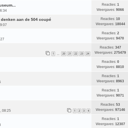
Reacties:
1
useum...
Weergaves:
9066
06:34
Reacties:
10
t denken aan de 504 coupé
Weergaves:
18044
09:07
Reacties:
2
Weergaves:
9470
:27
Reacties:
347
Weergaves:
275479
1
20
21
22
23
24
…
Reacties:
0
Weergaves:
8810
Reacties:
1
Weergaves:
8963
6
Reacties:
1
Weergaves:
9071
Reacties:
53
Weergaves:
97146
, 08:25
1
2
3
4
Reacties:
1
Weergaves:
12307
8