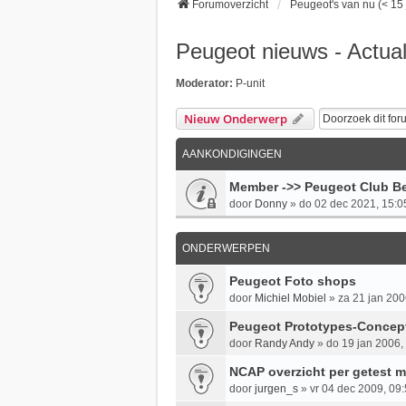
Forumoverzicht
Peugeot's van nu (< 15 
Peugeot nieuws - Actua
Moderator:
P-unit
Nieuw Onderwerp
AANKONDIGINGEN
Member ->> Peugeot Club Be
door
Donny
»
do 02 dec 2021, 15:0
ONDERWERPEN
Peugeot Foto shops
door
Michiel Mobiel
»
za 21 jan 200
Peugeot Prototypes-Concep
door
Randy Andy
»
do 19 jan 2006,
NCAP overzicht per getest 
door
jurgen_s
»
vr 04 dec 2009, 09