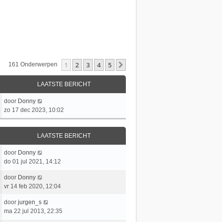
1
2
3
4
5
Volgende
161 Onderwerpen
LAATSTE BERICHT
L
door
Donny
a
zo 17 dec 2023, 10:02
a
t
LAATSTE BERICHT
s
t
L
door
Donny
e
a
do 01 jul 2021, 14:12
b
a
e
L
door
Donny
t
r
a
vr 14 feb 2020, 12:04
s
i
a
t
c
L
door
jurgen_s
t
e
h
a
ma 22 jul 2013, 22:35
s
b
t
a
t