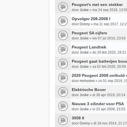
Peugeot's met een stekker
door
Joske
»
ma 24 sep 2018, 13:5
Opvolger 208-2008 I
door
Donny
»
ma 11 sep 2017, 12:
Peugeot SA cijfers
door
Joske
»
wo 07 jul 2010, 23:03
Peugeot Landtrek
door
Joske
»
do 20 feb 2020, 19:21
Peugeot gaat batterijen bou
door
Joske
»
za 01 feb 2020, 20:59
2020 Peugeot 2008 onthuld v
door
mohssine
»
zo 01 sep 2019, 1
Elektrische Boxer
door
Joske
»
di 30 apr 2019, 20:14
Nieuwe 3 cilinder voor PSA
door
Joske
»
vr 25 apr 2008, 15:53
3008 II
door
Donny
»
di 18 nov 2014, 21:17