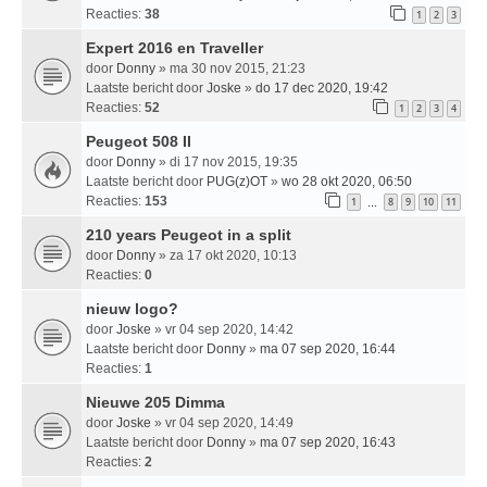
Reacties:
38
1
2
3
Expert 2016 en Traveller
door
Donny
» ma 30 nov 2015, 21:23
Laatste bericht door
Joske
»
do 17 dec 2020, 19:42
Reacties:
52
1
2
3
4
Peugeot 508 II
door
Donny
» di 17 nov 2015, 19:35
Laatste bericht door
PUG(z)OT
»
wo 28 okt 2020, 06:50
Reacties:
153
1
8
9
10
11
…
210 years Peugeot in a split
door
Donny
» za 17 okt 2020, 10:13
Reacties:
0
nieuw logo?
door
Joske
» vr 04 sep 2020, 14:42
Laatste bericht door
Donny
»
ma 07 sep 2020, 16:44
Reacties:
1
Nieuwe 205 Dimma
door
Joske
» vr 04 sep 2020, 14:49
Laatste bericht door
Donny
»
ma 07 sep 2020, 16:43
Reacties:
2