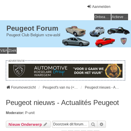
Aanmelden
Onbeantwoorde onderwerpen
Actieve onderwerpen
Peugeot Forum
Peugeot Club Belgium vzw-asbl
V&A
Zoek
ADVERTENTIE
Forumoverzicht
Peugeot's van nu (< 15 jaar) - Peugeot d'aujourd'hui (< 15 ans)
Peugeot nieuws - Actualités Peugeot
Peugeot nieuws - Actualités Peugeot
Moderator:
P-unit
Zoek
Uitgebreid Zo
Nieuw Onderwerp