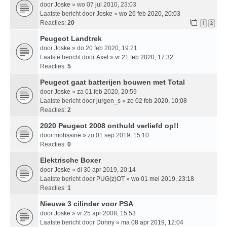
door
Joske
» wo 07 jul 2010, 23:03
Laatste bericht door
Joske
»
wo 26 feb 2020, 20:03
Reacties:
20
1
2
Peugeot Landtrek
door
Joske
» do 20 feb 2020, 19:21
Laatste bericht door
Axel
»
vr 21 feb 2020, 17:32
Reacties:
5
Peugeot gaat batterijen bouwen met Total
door
Joske
» za 01 feb 2020, 20:59
Laatste bericht door
jurgen_s
»
zo 02 feb 2020, 10:08
Reacties:
2
2020 Peugeot 2008 onthuld verliefd op!!
door
mohssine
» zo 01 sep 2019, 15:10
Reacties:
0
Elektrische Boxer
door
Joske
» di 30 apr 2019, 20:14
Laatste bericht door
PUG(z)OT
»
wo 01 mei 2019, 23:18
Reacties:
1
Nieuwe 3 cilinder voor PSA
door
Joske
» vr 25 apr 2008, 15:53
Laatste bericht door
Donny
»
ma 08 apr 2019, 12:04