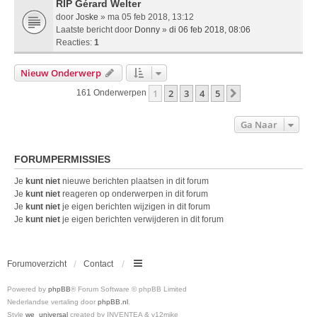
RIP Gérard Welter
door
Joske
» ma 05 feb 2018, 13:12
Laatste bericht door
Donny
»
di 06 feb 2018, 08:06
Reacties:
1
Nieuw Onderwerp
1
2
3
4
5
Volgende
161 Onderwerpen
Ga Naar
FORUMPERMISSIES
Je
kunt niet
nieuwe berichten plaatsen in dit forum
Je
kunt niet
reageren op onderwerpen in dit forum
Je
kunt niet
je eigen berichten wijzigen in dit forum
Je
kunt niet
je eigen berichten verwijderen in dit forum
Forumoverzicht
Contact
Powered by
phpBB
® Forum Software © phpBB Limited
Nederlandse vertaling door
phpBB.nl
.
Style
we_universal
created by INVENTEA & v12mike