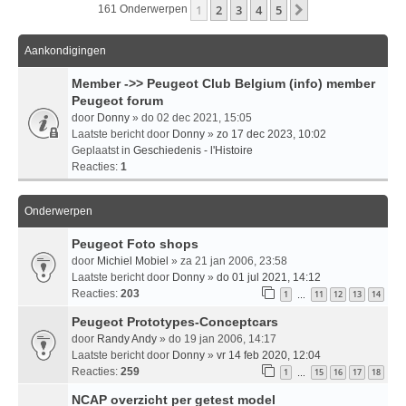
1
2
3
4
5
Volgende
161 Onderwerpen
Aankondigingen
Member ->> Peugeot Club Belgium (info) member
Peugeot forum
door
Donny
» do 02 dec 2021, 15:05
Laatste bericht door
Donny
»
zo 17 dec 2023, 10:02
Geplaatst in
Geschiedenis - l'Histoire
Reacties:
1
Onderwerpen
Peugeot Foto shops
door
Michiel Mobiel
» za 21 jan 2006, 23:58
Laatste bericht door
Donny
»
do 01 jul 2021, 14:12
Reacties:
203
1
11
12
13
14
…
Peugeot Prototypes-Conceptcars
door
Randy Andy
» do 19 jan 2006, 14:17
Laatste bericht door
Donny
»
vr 14 feb 2020, 12:04
Reacties:
259
1
15
16
17
18
…
NCAP overzicht per getest model