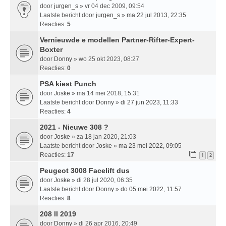
door
jurgen_s
» vr 04 dec 2009, 09:54
Laatste bericht door
jurgen_s
»
ma 22 jul 2013, 22:35
Reacties:
5
Vernieuwde e modellen Partner-Rifter-Expert-
Boxter
door
Donny
» wo 25 okt 2023, 08:27
Reacties:
0
PSA kiest Punch
door
Joske
» ma 14 mei 2018, 15:31
Laatste bericht door
Donny
»
di 27 jun 2023, 11:33
Reacties:
4
2021 - Nieuwe 308 ?
door
Joske
» za 18 jan 2020, 21:03
Laatste bericht door
Joske
»
ma 23 mei 2022, 09:05
Reacties:
17
1
2
Peugeot 3008 Facelift dus
door
Joske
» di 28 jul 2020, 06:35
Laatste bericht door
Donny
»
do 05 mei 2022, 11:57
Reacties:
8
208 II 2019
door
Donny
» di 26 apr 2016, 20:49