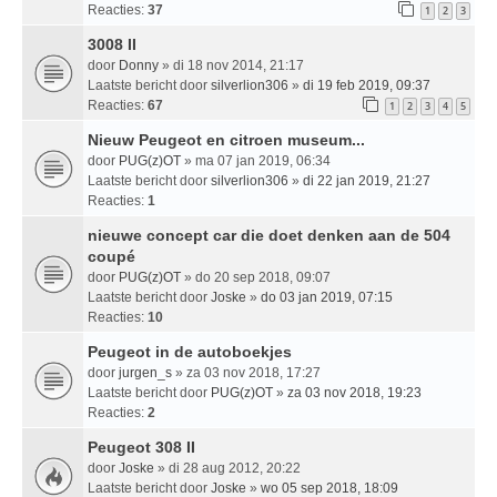
Reacties:
37
1
2
3
3008 II
door
Donny
» di 18 nov 2014, 21:17
Laatste bericht door
silverlion306
»
di 19 feb 2019, 09:37
Reacties:
67
1
2
3
4
5
Nieuw Peugeot en citroen museum...
door
PUG(z)OT
» ma 07 jan 2019, 06:34
Laatste bericht door
silverlion306
»
di 22 jan 2019, 21:27
Reacties:
1
nieuwe concept car die doet denken aan de 504
coupé
door
PUG(z)OT
» do 20 sep 2018, 09:07
Laatste bericht door
Joske
»
do 03 jan 2019, 07:15
Reacties:
10
Peugeot in de autoboekjes
door
jurgen_s
» za 03 nov 2018, 17:27
Laatste bericht door
PUG(z)OT
»
za 03 nov 2018, 19:23
Reacties:
2
Peugeot 308 II
door
Joske
» di 28 aug 2012, 20:22
Laatste bericht door
Joske
»
wo 05 sep 2018, 18:09