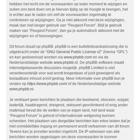
hebben het recht om de voorwaarden op ieder moment te wijzigen en
zullen ons best doen om je hiervan tijdig op de hoogte te brengen, het
is echter aan te raden om zelf de voorwaarden regelmatig te
controleren op wijzigingen. Ga je niet akkoord met deze wijzigingen,
maak dan niet langer gebruik van “Peugeot Forum”. Blijf je gebruik
maken van “Peugeot Forum”, dan ga je automatisch akkoord met de
wijzigingen en of toevoegingen.
Dit forum draait op phpBB. phpBB is een bulletinboardoplossing die is
uitgebracht onder de “
GNU General Public License v2
” (hierna “GPL”)
en kan gedownload worden via
www.phpbb.com
en via de
Nederlandstalige website
www.phpbb.nl
. De phpBB-software maakt
internetgebaseerde discussies mogelijk. phpBB Limited is niet
verantwoordelijk voor wat wordt toegestaan of juist geweigerd als
toelaatbare inhoud en/of gedrag. Meer informatie over phpBB kun je
vinden op
https://www.phpbb.com/
of de Nederlandstalige website
www.phpbb.nl
.
Je verklaart geen berichten te plaatsen die kwetsend, obsceen, vulgair,
lasterlijk, haatdragend, dreigend, seksueel georiënteerd of enig ander
materiaal bevat die de wetten van je eigen land, het land waar
“Peugeot Forum” is gehost of internationale wetgeving kunnen
schenden. Het plaatsen van dergelijke berichten kan ertoe leiden dat je
met onmiddellijke ingang en permanent wordt verbannen van dit forum.
Tevens kan je provider worden ingelicht. De IP-adressen van alle
berichten worden opgeslagen om deze voorwaarden te kunnen