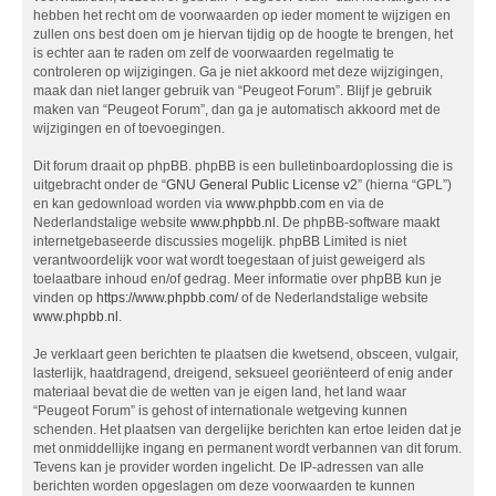
hebben het recht om de voorwaarden op ieder moment te wijzigen en
zullen ons best doen om je hiervan tijdig op de hoogte te brengen, het
is echter aan te raden om zelf de voorwaarden regelmatig te
controleren op wijzigingen. Ga je niet akkoord met deze wijzigingen,
maak dan niet langer gebruik van “Peugeot Forum”. Blijf je gebruik
maken van “Peugeot Forum”, dan ga je automatisch akkoord met de
wijzigingen en of toevoegingen.
Dit forum draait op phpBB. phpBB is een bulletinboardoplossing die is
uitgebracht onder de “
GNU General Public License v2
” (hierna “GPL”)
en kan gedownload worden via
www.phpbb.com
en via de
Nederlandstalige website
www.phpbb.nl
. De phpBB-software maakt
internetgebaseerde discussies mogelijk. phpBB Limited is niet
verantwoordelijk voor wat wordt toegestaan of juist geweigerd als
toelaatbare inhoud en/of gedrag. Meer informatie over phpBB kun je
vinden op
https://www.phpbb.com/
of de Nederlandstalige website
www.phpbb.nl
.
Je verklaart geen berichten te plaatsen die kwetsend, obsceen, vulgair,
lasterlijk, haatdragend, dreigend, seksueel georiënteerd of enig ander
materiaal bevat die de wetten van je eigen land, het land waar
“Peugeot Forum” is gehost of internationale wetgeving kunnen
schenden. Het plaatsen van dergelijke berichten kan ertoe leiden dat je
met onmiddellijke ingang en permanent wordt verbannen van dit forum.
Tevens kan je provider worden ingelicht. De IP-adressen van alle
berichten worden opgeslagen om deze voorwaarden te kunnen