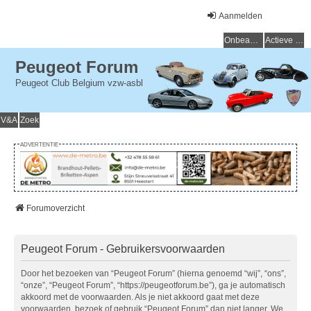
Aanmelden
Onbeantwoorde onderwerpen
Actieve onderwerpen
Peugeot Forum
Peugeot Club Belgium vzw-asbl
V&A
Zoek
ADVERTENTIE
Forumoverzicht
Peugeot Forum - Gebruikersvoorwaarden
Door het bezoeken van “Peugeot Forum” (hierna genoemd “wij”, “ons”,
“onze”, “Peugeot Forum”, “https://peugeotforum.be”), ga je automatisch
akkoord met de voorwaarden. Als je niet akkoord gaat met deze
voorwaarden, bezoek of gebruik “Peugeot Forum” dan niet langer. We