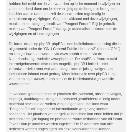
hebben het recht om de voorwaarden op ieder moment te wijzigen en
zullen ons best doen om je hiervan tijdig op de hoogte te brengen, het
is echter aan te raden om zelf de voorwaarden regelmatig te
controleren op wijzigingen. Ga je niet akkoord met deze wijzigingen,
maak dan niet langer gebruik van “Peugeot Forum”. Blijf je gebruik
maken van “Peugeot Forum”, dan ga je automatisch akkoord met de
wijzigingen en of toevoegingen.
Dit forum draait op phpBB. phpBB is een bulletinboardoplossing die is
uitgebracht onder de “
GNU General Public License v2
” (hierna “GPL”)
en kan gedownload worden via
www.phpbb.com
en via de
Nederlandstalige website
www.phpbb.nl
. De phpBB-software maakt
internetgebaseerde discussies mogelijk. phpBB Limited is niet
verantwoordelijk voor wat wordt toegestaan of juist geweigerd als
toelaatbare inhoud en/of gedrag. Meer informatie over phpBB kun je
vinden op
https://www.phpbb.com/
of de Nederlandstalige website
www.phpbb.nl
.
Je verklaart geen berichten te plaatsen die kwetsend, obsceen, vulgair,
lasterlijk, haatdragend, dreigend, seksueel georiënteerd of enig ander
materiaal bevat die de wetten van je eigen land, het land waar
“Peugeot Forum” is gehost of internationale wetgeving kunnen
schenden. Het plaatsen van dergelijke berichten kan ertoe leiden dat je
met onmiddellijke ingang en permanent wordt verbannen van dit forum.
Tevens kan je provider worden ingelicht. De IP-adressen van alle
berichten worden opgeslagen om deze voorwaarden te kunnen