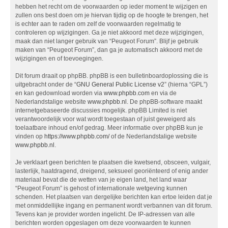
hebben het recht om de voorwaarden op ieder moment te wijzigen en
zullen ons best doen om je hiervan tijdig op de hoogte te brengen, het
is echter aan te raden om zelf de voorwaarden regelmatig te
controleren op wijzigingen. Ga je niet akkoord met deze wijzigingen,
maak dan niet langer gebruik van “Peugeot Forum”. Blijf je gebruik
maken van “Peugeot Forum”, dan ga je automatisch akkoord met de
wijzigingen en of toevoegingen.
Dit forum draait op phpBB. phpBB is een bulletinboardoplossing die is
uitgebracht onder de “
GNU General Public License v2
” (hierna “GPL”)
en kan gedownload worden via
www.phpbb.com
en via de
Nederlandstalige website
www.phpbb.nl
. De phpBB-software maakt
internetgebaseerde discussies mogelijk. phpBB Limited is niet
verantwoordelijk voor wat wordt toegestaan of juist geweigerd als
toelaatbare inhoud en/of gedrag. Meer informatie over phpBB kun je
vinden op
https://www.phpbb.com/
of de Nederlandstalige website
www.phpbb.nl
.
Je verklaart geen berichten te plaatsen die kwetsend, obsceen, vulgair,
lasterlijk, haatdragend, dreigend, seksueel georiënteerd of enig ander
materiaal bevat die de wetten van je eigen land, het land waar
“Peugeot Forum” is gehost of internationale wetgeving kunnen
schenden. Het plaatsen van dergelijke berichten kan ertoe leiden dat je
met onmiddellijke ingang en permanent wordt verbannen van dit forum.
Tevens kan je provider worden ingelicht. De IP-adressen van alle
berichten worden opgeslagen om deze voorwaarden te kunnen