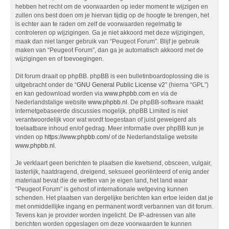
hebben het recht om de voorwaarden op ieder moment te wijzigen en
zullen ons best doen om je hiervan tijdig op de hoogte te brengen, het
is echter aan te raden om zelf de voorwaarden regelmatig te
controleren op wijzigingen. Ga je niet akkoord met deze wijzigingen,
maak dan niet langer gebruik van “Peugeot Forum”. Blijf je gebruik
maken van “Peugeot Forum”, dan ga je automatisch akkoord met de
wijzigingen en of toevoegingen.
Dit forum draait op phpBB. phpBB is een bulletinboardoplossing die is
uitgebracht onder de “
GNU General Public License v2
” (hierna “GPL”)
en kan gedownload worden via
www.phpbb.com
en via de
Nederlandstalige website
www.phpbb.nl
. De phpBB-software maakt
internetgebaseerde discussies mogelijk. phpBB Limited is niet
verantwoordelijk voor wat wordt toegestaan of juist geweigerd als
toelaatbare inhoud en/of gedrag. Meer informatie over phpBB kun je
vinden op
https://www.phpbb.com/
of de Nederlandstalige website
www.phpbb.nl
.
Je verklaart geen berichten te plaatsen die kwetsend, obsceen, vulgair,
lasterlijk, haatdragend, dreigend, seksueel georiënteerd of enig ander
materiaal bevat die de wetten van je eigen land, het land waar
“Peugeot Forum” is gehost of internationale wetgeving kunnen
schenden. Het plaatsen van dergelijke berichten kan ertoe leiden dat je
met onmiddellijke ingang en permanent wordt verbannen van dit forum.
Tevens kan je provider worden ingelicht. De IP-adressen van alle
berichten worden opgeslagen om deze voorwaarden te kunnen