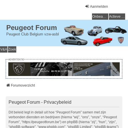
Aanmelden
Onbeantwoorde onderwerpen
Actieve onderwerpen
Peugeot Forum
Peugeot Club Belgium vzw-asbl
V&A
Zoek
ADVERTENTIE
Forumoverzicht
Peugeot Forum - Privacybeleid
Dit beleid legt in detail uit hoe “Peugeot Forum” samen met zijn
verbonden diensten en bedrijven (hierna “wij”, “ons”, “onze”, “Peugeot
Forum”, “https://peugeotforum.be”) en phpBB (hierna “zij”, “hun”, “zijn”,
“phpBB-software”, “www.phpbb.com”, “phpBB Limited”, “phpBB-teams”)