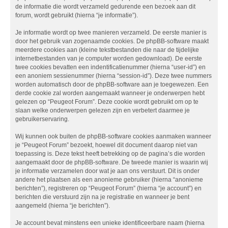
de informatie die wordt verzameld gedurende een bezoek aan dit
forum, wordt gebruikt (hierna “je informatie”).
Je informatie wordt op twee manieren verzameld. De eerste manier is
door het gebruik van zogenaamde cookies. De phpBB-software maakt
meerdere cookies aan (kleine tekstbestanden die naar de tijdelijke
internetbestanden van je computer worden gedownload). De eerste
twee cookies bevatten een indentificatienummer (hierna “user-id”) en
een anoniem sessienummer (hierna “session-id”). Deze twee nummers
worden automatisch door de phpBB-software aan je toegewezen. Een
derde cookie zal worden aangemaakt wanneer je onderwerpen hebt
gelezen op “Peugeot Forum”. Deze cookie wordt gebruikt om op te
slaan welke onderwerpen gelezen zijn en verbetert daarmee je
gebruikerservaring.
Wij kunnen ook buiten de phpBB-software cookies aanmaken wanneer
je “Peugeot Forum” bezoekt, hoewel dit document daarop niet van
toepassing is. Deze tekst heeft betrekking op de pagina’s die worden
aangemaakt door de phpBB-software. De tweede manier is waarin wij
je informatie verzamelen door wat je aan ons verstuurt. Dit is onder
andere het plaatsen als een anonieme gebruiker (hierna “anonieme
berichten”), registreren op “Peugeot Forum” (hierna “je account”) en
berichten die verstuurd zijn na je registratie en wanneer je bent
aangemeld (hierna “je berichten”).
Je account bevat minstens een unieke identificeerbare naam (hierna