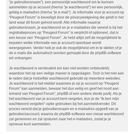
“je gebruikersnaam”), een persoonlijk wachtwoord om te kunnen
aanmelden op je account (hierna “je wachtwoord”) en een persoonlijk,
geldig e-mailadres (hierna “je e-mail”). Je informatie voor je account op
“Peugeot Forum” is beveiligd door de privacywetgeving die geldt in het
land waar dit forum gehost wordt. Alle informatie naast je
gebruikersnaam, je wachtwoord en je e-mailadres die vereist is bij het
registratieproces op “Peugeot Forum” is verplicht of optioneel, dat is
een keuze van “Peugeot Forum”. Je hebt altijd zelf de mogelijkheid te
bepalen welke informatie van je account openbaar wordt
weergegeven. Verder heb je ook de mogelijkheid om in te stellen of je
de e-mails die automatisch worden gemaakt door de phpBB-software
wil ontvangen.
Je wachtwoord is versleuteld (en kan niet worden ontsleuteld)
waardoor het op een veilige manier is opgeslagen. Toch is het niet aan
te raden dat je hetzelfde wachtwoord gebruikt op meerdere websites.
Je wachtwoord is het middel waarmee je op je account op “Peugeot
Forum” kan aanmelden, bewaar het dus veilig en geef het nooit aan
iemand van Peugeot Forum”, phpBB of een andere derde partij. Als je
het wachtwoord van je account bent vergeten, kun je de “Ik ben mijn
wachtwoord vergeten”-optie gebruiken bij het aanmeldvenster. Dit
proces vereist dat je gebruikersnaam en e-mailadres opgeeft van je
gebruikersaccount, waarna de phpBB-software een nieuw wachtwoord
zal genereren en zal opsturen naar het e-mailadres, zodat je je
opnieuw kunt aanmelden.