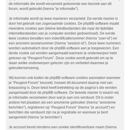
de informatie die wordt verzameld gedurende een bezoek aan dit
forum, wordt gebruikt (hierna “je informatie”).
Je informatie wordt op twee manieren verzameld. De eerste manier is
door het gebruik van zogenaamde cookies. De phpBB-software maakt
meerdere cookies aan (kleine tekstbestanden die naar de tijdelijke
internetbestanden van je computer worden gedownload). De eerste
twee cookies bevatten een indentificatienummer (hierna “user-id”) en
een anoniem sessienummer (hierna “session-id”). Deze twee nummers
worden automatisch door de phpBB-software aan je toegewezen. Een
derde cookie zal worden aangemaakt wanneer je onderwerpen hebt
gelezen op “Peugeot Forum”. Deze cookie wordt gebruikt om op te
slaan welke onderwerpen gelezen zijn en verbetert daarmee je
gebruikerservaring.
Wij kunnen ook buiten de phpBB-software cookies aanmaken wanneer
je “Peugeot Forum” bezoekt, hoewel dit document daarop niet van
toepassing is. Deze tekst heeft betrekking op de pagina’s die worden
aangemaakt door de phpBB-software. De tweede manier is waarin wij
je informatie verzamelen door wat je aan ons verstuurt. Dit is onder
andere het plaatsen als een anonieme gebruiker (hierna “anonieme
berichten”), registreren op “Peugeot Forum” (hierna “je account”) en
berichten die verstuurd zijn na je registratie en wanneer je bent
aangemeld (hierna “je berichten”).
Je account bevat minstens een unieke identificeerbare naam (hierna