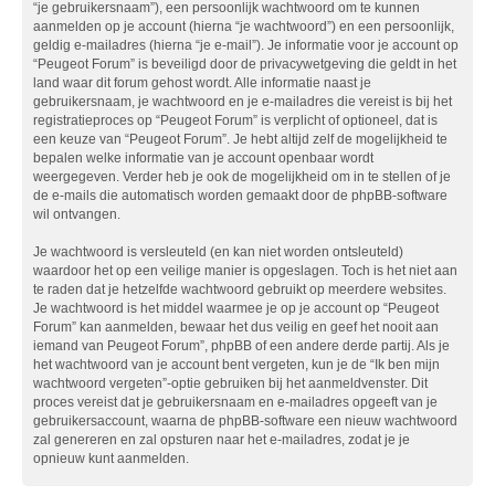
“je gebruikersnaam”), een persoonlijk wachtwoord om te kunnen
aanmelden op je account (hierna “je wachtwoord”) en een persoonlijk,
geldig e-mailadres (hierna “je e-mail”). Je informatie voor je account op
“Peugeot Forum” is beveiligd door de privacywetgeving die geldt in het
land waar dit forum gehost wordt. Alle informatie naast je
gebruikersnaam, je wachtwoord en je e-mailadres die vereist is bij het
registratieproces op “Peugeot Forum” is verplicht of optioneel, dat is
een keuze van “Peugeot Forum”. Je hebt altijd zelf de mogelijkheid te
bepalen welke informatie van je account openbaar wordt
weergegeven. Verder heb je ook de mogelijkheid om in te stellen of je
de e-mails die automatisch worden gemaakt door de phpBB-software
wil ontvangen.
Je wachtwoord is versleuteld (en kan niet worden ontsleuteld)
waardoor het op een veilige manier is opgeslagen. Toch is het niet aan
te raden dat je hetzelfde wachtwoord gebruikt op meerdere websites.
Je wachtwoord is het middel waarmee je op je account op “Peugeot
Forum” kan aanmelden, bewaar het dus veilig en geef het nooit aan
iemand van Peugeot Forum”, phpBB of een andere derde partij. Als je
het wachtwoord van je account bent vergeten, kun je de “Ik ben mijn
wachtwoord vergeten”-optie gebruiken bij het aanmeldvenster. Dit
proces vereist dat je gebruikersnaam en e-mailadres opgeeft van je
gebruikersaccount, waarna de phpBB-software een nieuw wachtwoord
zal genereren en zal opsturen naar het e-mailadres, zodat je je
opnieuw kunt aanmelden.