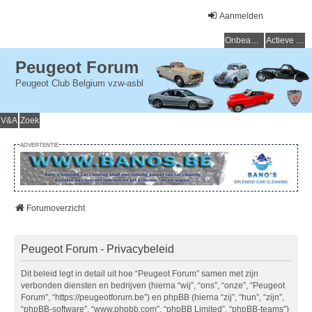
Aanmelden
Onbeantwoorde onderwerpen
Actieve onderwerpen
Peugeot Forum
Peugeot Club Belgium vzw-asbl
V&A
Zoek
ADVERTENTIE
Forumoverzicht
Peugeot Forum - Privacybeleid
Dit beleid legt in detail uit hoe “Peugeot Forum” samen met zijn
verbonden diensten en bedrijven (hierna “wij”, “ons”, “onze”, “Peugeot
Forum”, “https://peugeotforum.be”) en phpBB (hierna “zij”, “hun”, “zijn”,
“phpBB-software”, “www.phpbb.com”, “phpBB Limited”, “phpBB-teams”)