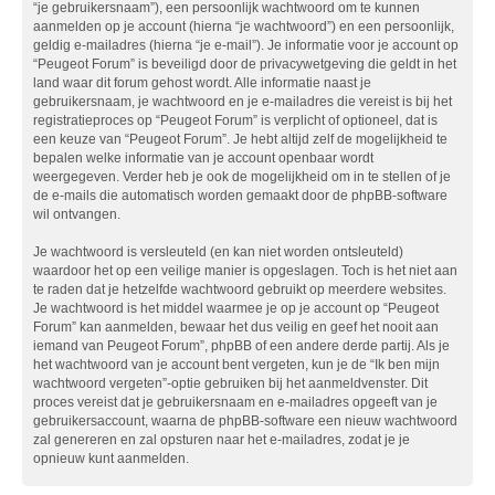
“je gebruikersnaam”), een persoonlijk wachtwoord om te kunnen
aanmelden op je account (hierna “je wachtwoord”) en een persoonlijk,
geldig e-mailadres (hierna “je e-mail”). Je informatie voor je account op
“Peugeot Forum” is beveiligd door de privacywetgeving die geldt in het
land waar dit forum gehost wordt. Alle informatie naast je
gebruikersnaam, je wachtwoord en je e-mailadres die vereist is bij het
registratieproces op “Peugeot Forum” is verplicht of optioneel, dat is
een keuze van “Peugeot Forum”. Je hebt altijd zelf de mogelijkheid te
bepalen welke informatie van je account openbaar wordt
weergegeven. Verder heb je ook de mogelijkheid om in te stellen of je
de e-mails die automatisch worden gemaakt door de phpBB-software
wil ontvangen.
Je wachtwoord is versleuteld (en kan niet worden ontsleuteld)
waardoor het op een veilige manier is opgeslagen. Toch is het niet aan
te raden dat je hetzelfde wachtwoord gebruikt op meerdere websites.
Je wachtwoord is het middel waarmee je op je account op “Peugeot
Forum” kan aanmelden, bewaar het dus veilig en geef het nooit aan
iemand van Peugeot Forum”, phpBB of een andere derde partij. Als je
het wachtwoord van je account bent vergeten, kun je de “Ik ben mijn
wachtwoord vergeten”-optie gebruiken bij het aanmeldvenster. Dit
proces vereist dat je gebruikersnaam en e-mailadres opgeeft van je
gebruikersaccount, waarna de phpBB-software een nieuw wachtwoord
zal genereren en zal opsturen naar het e-mailadres, zodat je je
opnieuw kunt aanmelden.