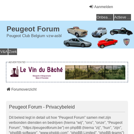
Aanmelden
Onbeantwoorde onderwerpen
Actieve onderwerpen
Peugeot Forum
Peugeot Club Belgium vzw-asbl
V&A
Zoek
ADVERTENTIE
Forumoverzicht
Peugeot Forum - Privacybeleid
Dit beleid legt in detail uit hoe “Peugeot Forum” samen met zijn
verbonden diensten en bedrijven (hierna “wij”, “ons”, “onze”, “Peugeot
Forum”, “https://peugeotforum.be”) en phpBB (hierna “zij”, “hun”, “zijn”,
“phpBB-software”, “www.phpbb.com”, “phpBB Limited”, “phpBB-teams”)