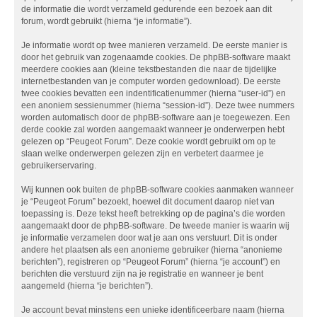
de informatie die wordt verzameld gedurende een bezoek aan dit
forum, wordt gebruikt (hierna “je informatie”).
Je informatie wordt op twee manieren verzameld. De eerste manier is
door het gebruik van zogenaamde cookies. De phpBB-software maakt
meerdere cookies aan (kleine tekstbestanden die naar de tijdelijke
internetbestanden van je computer worden gedownload). De eerste
twee cookies bevatten een indentificatienummer (hierna “user-id”) en
een anoniem sessienummer (hierna “session-id”). Deze twee nummers
worden automatisch door de phpBB-software aan je toegewezen. Een
derde cookie zal worden aangemaakt wanneer je onderwerpen hebt
gelezen op “Peugeot Forum”. Deze cookie wordt gebruikt om op te
slaan welke onderwerpen gelezen zijn en verbetert daarmee je
gebruikerservaring.
Wij kunnen ook buiten de phpBB-software cookies aanmaken wanneer
je “Peugeot Forum” bezoekt, hoewel dit document daarop niet van
toepassing is. Deze tekst heeft betrekking op de pagina’s die worden
aangemaakt door de phpBB-software. De tweede manier is waarin wij
je informatie verzamelen door wat je aan ons verstuurt. Dit is onder
andere het plaatsen als een anonieme gebruiker (hierna “anonieme
berichten”), registreren op “Peugeot Forum” (hierna “je account”) en
berichten die verstuurd zijn na je registratie en wanneer je bent
aangemeld (hierna “je berichten”).
Je account bevat minstens een unieke identificeerbare naam (hierna